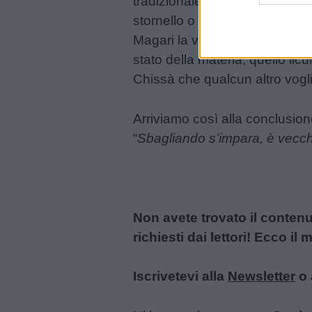
tradizionale, ovvero fargli rie
stornello o una storia brevissim
Buonanotte
Magari la vicenda di uno sfort
stato della materia, quello li
Auguri
Chissà che qualcun altro voglia
Barzellette
Arriviamo così alla conclusion
“
Sbagliando s’impara, è vecchi
Educazione
positiva
Non avete trovato il conten
richiesti dai lettori! Ecco i
Iscrivetevi alla
Newsletter
o 