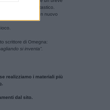
 è quella di inventare un breve
a sorta di duello fantastico.
ratorio, dà vita ad un nuovo
gioco.
ato scrittore di Omegna:
agliando si inventa”.
 realizziamo i materiali più
o
.
amenti dal sito.