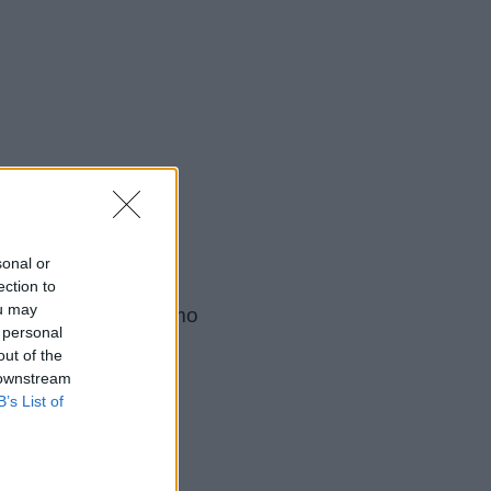
sonal or
ection to
ou may
o che ci sia
. Stiamo
 personal
out of the
 downstream
B’s List of