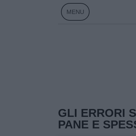
Skip
MENU
to
content
Home
Menu
GLI ERRORI 
PANE E SPES
Schede