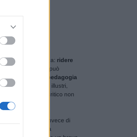
rre di Pisa”.
un punto di partenza:
ridere
e con i propri errori può
erli. Purtroppo, la
pedagogia
erie di precedenti illustri,
generare pensiero critico non
o, scrive “licuido” invece di
tà. La prima è quella