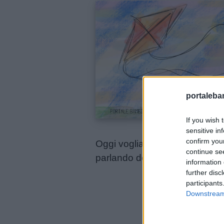
didattiche
Disegni
da
colorare
Storie
portalebam
per
bambini
If you wish 
sensitive in
confirm you
Oggi vogliamo proporti una pic
Feste
continue se
parlando dell’
errore
.
e
information 
further disc
giornate
participants
Downstream 
Filastrocche