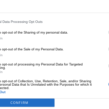
Unmute
Loaded
:
37.37%
l Data Processing Opt Outs
li come il pane, e spesso anche belli: per esempio la to
o opt-out of the Sharing of my personal data.
In
 era un elemento da stigmatizzare e nascondere, ma 
o opt-out of the Sale of my Personal Data.
iutarne la responsabilità, ma distaccarsene
. Giocar
In
 è uno strumento potente per interiorizzarli e corregg
to opt-out of processing my Personal Data for Targeted
ing.
 poco battuto dai nostri ricercatori (nonostante una s
In
riva fino a
Feuerstein
). L’idea che un errore possa 
o opt-out of Collection, Use, Retention, Sale, and/or Sharing
ersonal Data that Is Unrelated with the Purposes for which it
lected.
Out
i di vista: di fronte a un bambino che, nel suo quadern
e accaduto l’altra sera), abbiamo due diverse possibili
CONFIRM