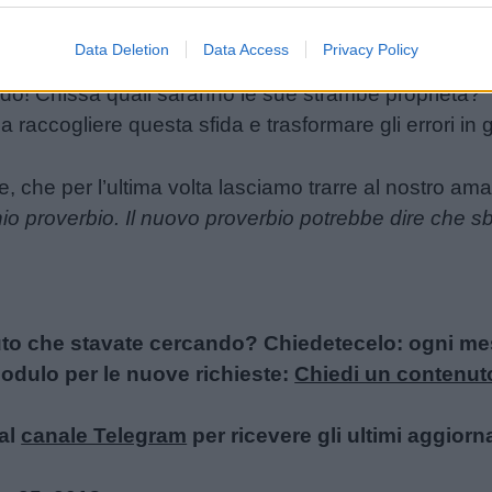
mpire due pagine di quaderno di “liquidi”. La seconda,
a, in cui la parola scorretta e l’errore si sfidino in un
Data Deletion
Data Access
Privacy Policy
unato scienziato che, a causa di un incidente di labo
cuido! Chissà quali saranno le sue strambe proprietà?
 raccogliere questa sfida e trasformare gli errori in 
e, che per l’ultima volta lasciamo trarre al nostro am
o proverbio. Il nuovo proverbio potrebbe dire che sb
uto che stavate cercando? Chiedetecelo: ogni mese
l modulo per le nuove richieste:
Chiedi un contenut
al
canale Telegram
per ricevere gli ultimi aggiorn