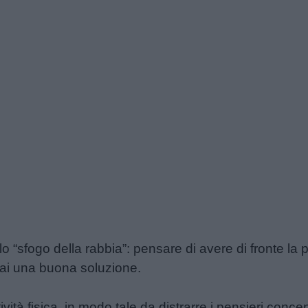
lo “sfogo della rabbia”: pensare di avere di fronte la
mai una buona soluzione.
ività fisica, in modo tale da distrarre i pensieri conce