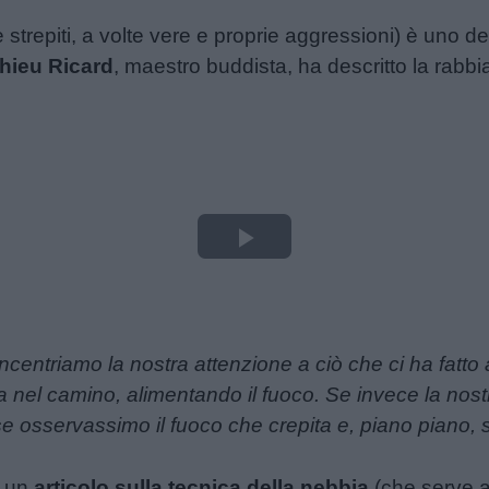
 strepiti, a volte vere e proprie aggressioni) è uno dei
hieu Ricard
, maestro buddista, ha descritto la rabbi
Play
Video
centriamo la nostra attenzione a ciò che ci ha fatto
nel camino, alimentando il fuoco. Se invece la nostr
e osservassimo il fuoco che crepita e, piano piano, 
n un
articolo sulla tecnica della nebbia
(che serve a