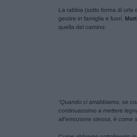
Menu
La rabbia (sotto forma di urla e
gestire in famiglia e fuori.
Matt
Schede
quella del camino:
didattiche
Disegni
da
colorare
Storie
per
bambini
“Quando ci arrabbiamo, se con
continuassimo a mettere legna 
Feste
all’emozione stessa, è come s
e
giornate
Come abbiamo sottolineato i