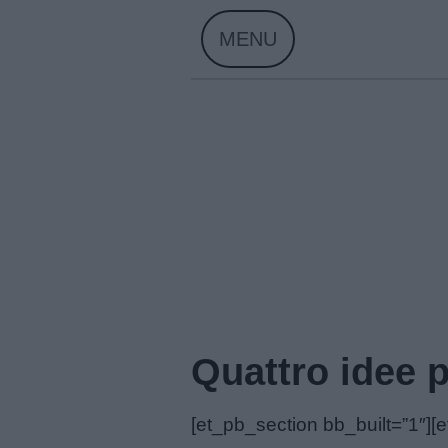
Skip
MENU
to
content
Home
Quattro idee p
[et_pb_section bb_built=”1″]