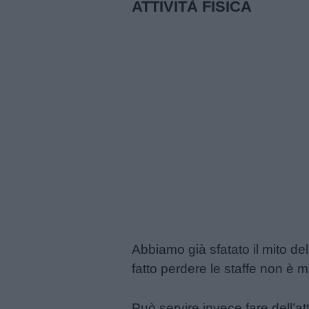
ATTIVITÀ FISICA
Abbiamo già sfatato il mito del
fatto perdere le staffe non è 
Può servire invece fare dell’att