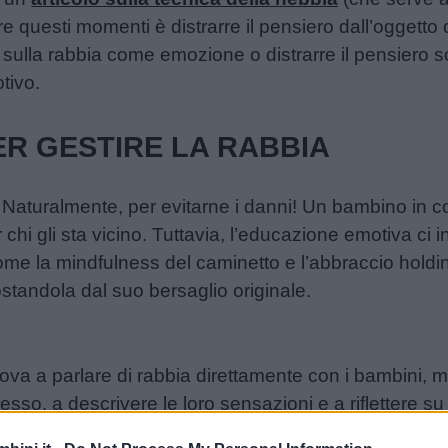
ire questi momenti è distrarre il pensiero dall’oggett
tere sulla rabbia come emozione o distrarre il pensiero 
otivo.
ER GESTIRE LA RABBIA
 Naturalmente, per evitarne i danni! Un bambino in co
 chi gli sta vicino. Tuttavia, l’educazione emotiva ci
ome la mindfulness del caminetto e l’abbraccio holdin
tandola dal suo bersaglio originale.
ova a parlare di rabbia direttamente con i bambini, 
cesso, a descrivere le loro sensazioni e a riflettere 
lemi.