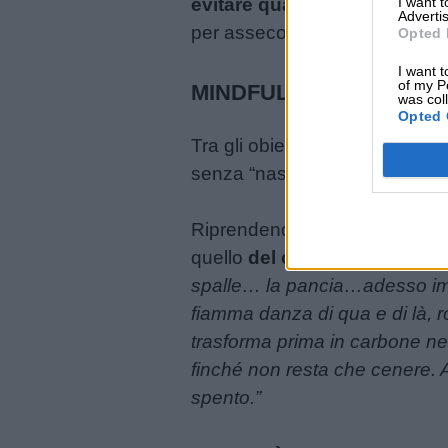
I want 
evitare quanto più possibile 
Advertis
per assecondare la rabbia de
Opted 
Chi
I want t
of my P
MINDFULNESS
siamo
was col
Opted 
Tra gli obiettivi principali del
Contatti
senza “nasconderla”, al contra
Privacy
Riprendendo la metafora con cu
policy
quello
del caminetto
: “
L’aria 
spalle… la pancia…adesso imm
fiamma danza di qua e di là, ro
trasforma prima in carbone ner
finché non resta che cenere. Ade
spento.”