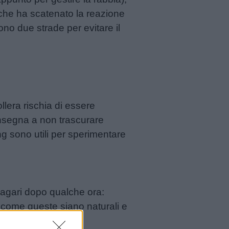
o che ha scatenato la reazione
sono due strade per evitare il
llera rischia di essere
 insegna a non trascurare
g sono utili per sperimentare
magari dopo qualche ora:
su come queste siano naturali e