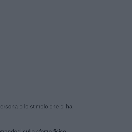
 persona o lo stimolo che ci ha
ntrandosi sullo sforzo fisico.