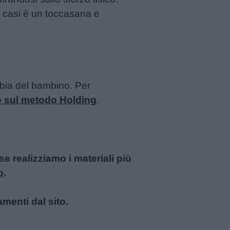
i casi è un toccasana e
bbia del bambino. Per
lo sul metodo Holding
.
 realizziamo i materiali più
o
.
amenti dal sito.