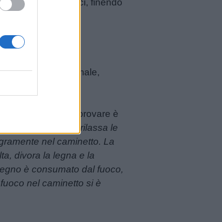
on potremmo imporci, finendo
a rabbia in modo ottimale,
intorno.
la
mindfulness
da provare è
 si rilassa il viso… rilassa le
gramente nel caminetto. La
ta, divora la legna e la
i legno è consumato dal fuoco,
l fuoco nel caminetto si è