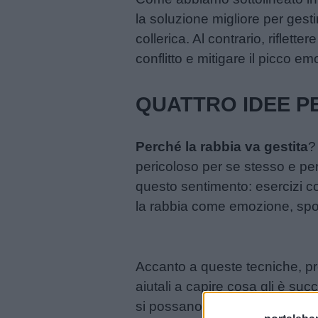
la soluzione migliore per gest
Filastrocche
collerica. Al contrario, riflet
conflitto e mitigare il picco em
Giochi
QUATTRO IDEE P
Lavoretti
Perché la rabbia va gestita
?
Nomi
pericoloso per se stesso e per
maschili
questo sentimento: esercizi c
la rabbia come emozione, spos
Nomi
femminili
Accanto a queste tecniche, pr
Frasi
aiutali a capire cosa gli è suc
e
si possano gestire senza prob