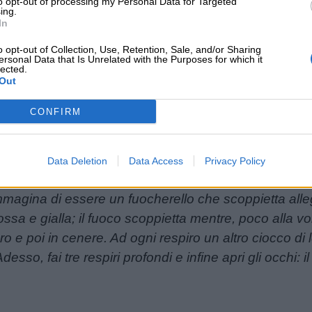
to opt-out of processing my Personal Data for Targeted
le situazioni di stress
, specialmente quando poi n
ing.
l bambino.
In
o opt-out of Collection, Use, Retention, Sale, and/or Sharing
ersonal Data that Is Unrelated with the Purposes for which it
lected.
Out
la mindfulness c’è proprio quello di riuscire a gestire l
CONFIRM
rio, evitando che possa danneggiare noi e chi ci sta 
i abbiamo aperto l’articolo, un esercizio ispirato al
Data Deletion
Data Access
Privacy Policy
entra, l’aria esce… senti l’aria nella pancia… senti che
agina di essere un fuocherello che scoppietta alle
ssa e gialla; il fuoco scoppietta mentre, poco alla vol
o e poi in cenere. Ad ogni respiro un altro ciocco d
sso, fai tre respiri profondi e infine apri gli occhi: i