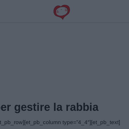
er gestire la rabbia
[et_pb_row][et_pb_column type=”4_4″][et_pb_text]