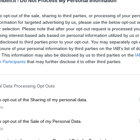
bini.it -
Do Not Process My Personal Information
to opt-out of the sale, sharing to third parties, or processing of your per
formation for targeted advertising by us, please use the below opt-out s
r selection. Please note that after your opt-out request is processed y
are la rabbia è quella di sviare il pensiero distraend
eing interest-based ads based on personal information utilized by us or
vare tante strade diverse:
disclosed to third parties prior to your opt-out. You may separately opt-
losure of your personal information by third parties on the IAB’s list of
. This information may also be disclosed by us to third parties on the
IA
Participants
that may further disclose it to other third parties.
l Data Processing Opt Outs
preferite, ma ci sono davvero tanti modi diversi per 
o opt-out of the Sharing of my personal data.
’importante è crederci e riuscire a coinvolgerlo.
In
o opt-out of the Sale of my Personal Data.
ssibile distrarre il bambino: pensa ad un momento d
In
o qualcosa e tu non puoi o non vuoi prenderlo. La re