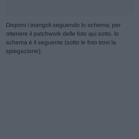
Schede
didattiche
Disponi i triangoli seguendo lo schema; per
Disegni
ottenere il patchwork delle foto qui sotto, lo
da
schema è il seguente (sotto le foto trovi la
colorare
spiegazione):
Storie
per
bambini
Feste
e
giornate
Filastrocche