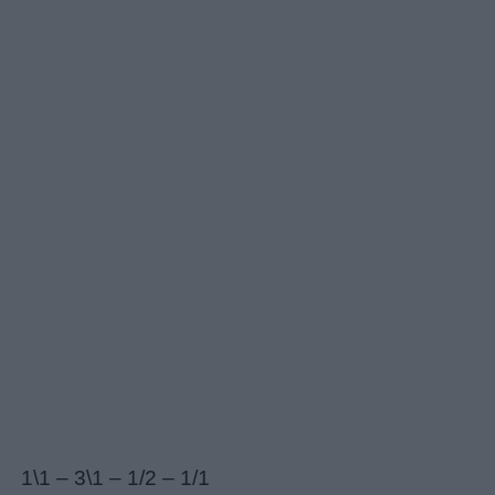
Giochi
Lavoretti
Nomi
maschili
Nomi
femminili
Frasi
e
aforismi
1\1 – 3\1 – 1/2 – 1/1