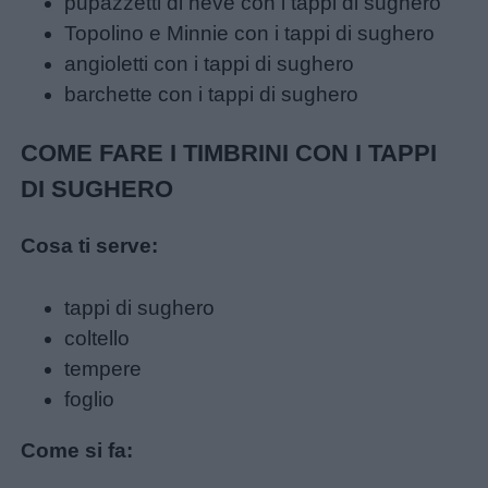
pupazzetti di neve con i tappi di sughero
Topolino e Minnie con i tappi di sughero
Lavoretti
angioletti con i tappi di sughero
barchette con i tappi di sughero
Nomi
COME FARE I TIMBRINI CON I TAPPI
maschili
DI SUGHERO
Nomi
Cosa ti serve:
femminili
tappi di sughero
Frasi
coltello
e
tempere
aforismi
foglio
Buongiorno
Come si fa: