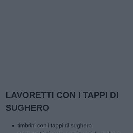
Disegni
da
colorare
Storie
per
bambini
Feste
e
LAVORETTI CON I TAPPI DI
giornate
SUGHERO
Filastrocche
timbrini con i tappi di sughero
Giochi