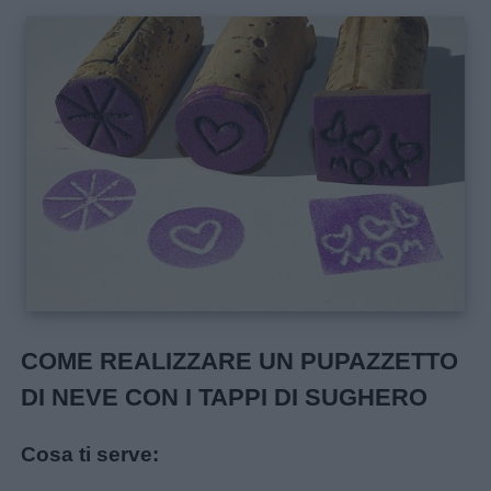
Link
utili
Chi
siamo
Contatti
Privacy
policy
COME REALIZZARE UN PUPAZZETTO
DI NEVE CON I TAPPI DI SUGHERO
Cosa ti serve: