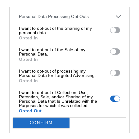
third parties.
nel frattempo, disegna con il pennarello i
volti dei due personaggi, per avere uno
Personal Data Processing Opt Outs
schizzo da dipingere con le tempere, poi
I want to opt-out of the Sharing of my
procedi con i colori
personal data.
Opted In
attacca con un goccio di colla a caldo le
orecchiette ed il fiocchetto
I want to opt-out of the Sale of my
Personal Data.
Opted In
I want to opt-out of processing my
Personal Data for Targeted Advertising.
Opted In
I want to opt-out of Collection, Use,
Retention, Sale, and/or Sharing of my
Personal Data that Is Unrelated with the
Purposes for which it was collected.
Opted Out
CONFIRM