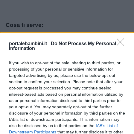
Cosa ti serve:
tappi di sughero
portalebambini.it -
Do Not Process My Personal
Information
tempere o acrilici
Das
If you wish to opt-out of the sale, sharing to third parties, or
colla a caldo
processing of your personal or sensitive information for
targeted advertising by us, please use the below opt-out
Come si fa:
section to confirm your selection. Please note that after your
opt-out request is processed you may continue seeing
interest-based ads based on personal information utilized by
per prima cosa, prepara le orecchiette di
us or personal information disclosed to third parties prior to
Topolino e Minnie ed il fiocchetto di Minnie
your opt-out. You may separately opt-out of the further
disclosure of your personal information by third parties on the
modellandoli con il Das o altra pasta
IAB’s list of downstream participants. This information may
modellabile; lascia poi asciugare per un po’
also be disclosed by us to third parties on the
IAB’s List of
di ore e poi procedi a colorarle
Downstream Participants
that may further disclose it to other