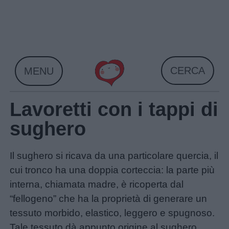
Skip
to
content
CERCA
MENU
Lavoretti con i tappi di
sughero
Il sughero si ricava da una particolare quercia, il
cui tronco ha una doppia corteccia: la parte più
interna, chiamata madre, è ricoperta dal
“fellogeno” che ha la proprietà di generare un
tessuto morbido, elastico, leggero e spugnoso.
Tale tessuto dà appunto origine al sughero.