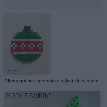
da
colorare
Storie
per
bambini
Feste
e
giornate
Filastrocche
Clicca qui
per ingrandire e salvare lo schema.
Giochi
Lavoretti