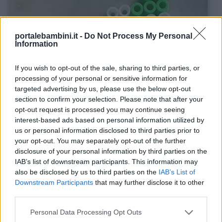
Nomi
portalebambini.it -
Do Not Process My Personal
maschili
Information
Nomi
If you wish to opt-out of the sale, sharing to third parties, or
processing of your personal or sensitive information for
femminili
targeted advertising by us, please use the below opt-out
section to confirm your selection. Please note that after your
Frasi
opt-out request is processed you may continue seeing
interest-based ads based on personal information utilized by
e
us or personal information disclosed to third parties prior to
aforismi
your opt-out. You may separately opt-out of the further
disclosure of your personal information by third parties on the
IAB’s list of downstream participants. This information may
Buongiorno
also be disclosed by us to third parties on the
IAB’s List of
Clicca qui
per ingrandire e salvare lo schema.
Downstream Participants
that may further disclose it to other
third parties.
Buonanotte
Personal Data Processing Opt Outs