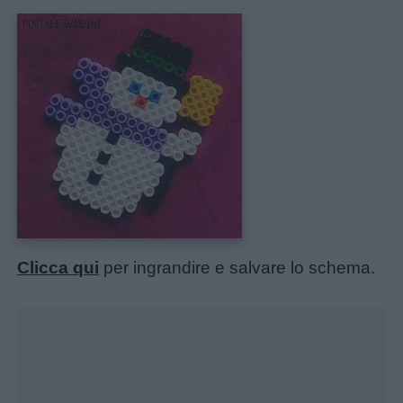
Menu
Clicca qui
per ingrandire e salvare lo schema.
Unmute
Loaded
:
Schede
22.62%
didattiche
Disegni