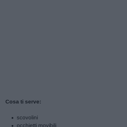
utili
Chi
siamo
Contatti
Privacy
policy
Cosa ti serve:
scovolini
occhietti movibili