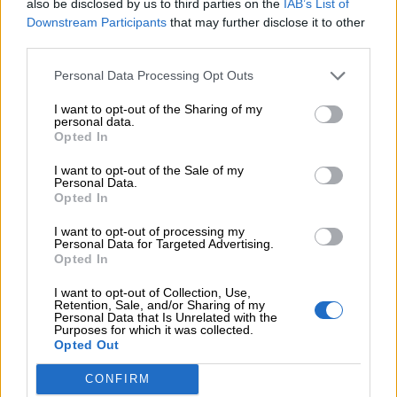
also be disclosed by us to third parties on the
IAB’s List of
Downstream Participants
that may further disclose it to other
third parties.
Personal Data Processing Opt Outs
I want to opt-out of the Sharing of my
personal data.
Cosa ti serve:
Opted In
I want to opt-out of the Sale of my
cartoncino nero
Personal Data.
Opted In
foglio di carta trasparente
carta velina di più colori
I want to opt-out of processing my
Personal Data for Targeted Advertising.
colla vilinica
Opted In
forbici
I want to opt-out of Collection, Use,
matita bianca
Retention, Sale, and/or Sharing of my
Personal Data that Is Unrelated with the
Purposes for which it was collected.
Opted Out
Come si fa:
CONFIRM
disegna sul cartoncino nero la sagoma