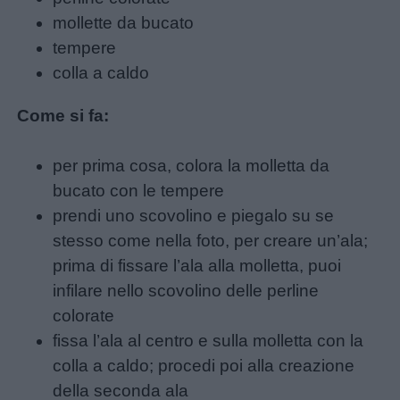
mollette da bucato
tempere
Nomi
colla a caldo
maschili
Come si fa:
Nomi
femminili
per prima cosa, colora la molletta da
bucato con le tempere
Frasi
prendi uno scovolino e piegalo su se
e
stesso come nella foto, per creare un’ala;
aforismi
prima di fissare l’ala alla molletta, puoi
infilare nello scovolino delle perline
Buongiorno
colorate
fissa l’ala al centro e sulla molletta con la
Buonanotte
colla a caldo; procedi poi alla creazione
della seconda ala