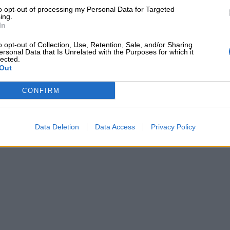
bimbi per nuovi disegni.
to opt-out of processing my Personal Data for Targeted
ing.
In
o opt-out of Collection, Use, Retention, Sale, and/or Sharing
 trasformati in colori da dita. In questo caso bisogna
ersonal Data that Is Unrelated with the Purposes for which it
lected.
ttuggiati e scioglierli con il phon. In alternativa, pote
Out
di acqua e farina.
CONFIRM
hristian Faur, che si è lasciato ispirare dalla sua ba
Data Deletion
Data Access
Privacy Policy
i come fossero tessere di un mosaico, Il meccanismo è