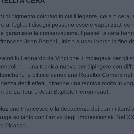
TELLI A CERA
i di pigmento colorato in cui il legante, colla o cera, 
re al foglio. I disegni possono essere vaporizzati con
ne garantisce la conservazione. I pastelli a cera ha
sta francese Jean Perréal , inizio a usarli verso la fine 
lizzatori fu Leonardo da Vinci che li impiegava per gli s
inendoli: “… una tecnica nuova per dipingere con diffe
ittoriche fu la pittrice veneziana Rosalba Carriera nel
ezza degli effetti, divenne una tecnica molto in voga per
in de La Tour e Jean Baptiste Perronneau).
uzione Francesce e la decadenza dei committenti aris
 auge soltanto con l’arrivo degli Impressionisti. Nel 
lo Picasso.