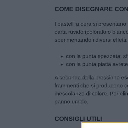
Frasi
COME DISEGNARE CON 
e
aforismi
I pastelli a cera si presentano 
carta ruvido (colorato o bianco)
Buongiorno
sperimentando i diversi effetti:
Buonanotte
con la punta spezzata, sfre
con la punta piatta avrete
Auguri
A seconda della pressione eserc
frammenti che si producono co
Barzellette
mescolanze di colore. Per elim
panno umido.
Educazione
positiva
CONSIGLI UTILI