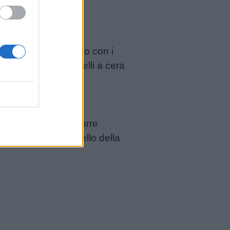
 cospargere un foglio con i
te aggiungere i pastelli a cera
mbina. Potete riprodurre
 molto simile a quello della