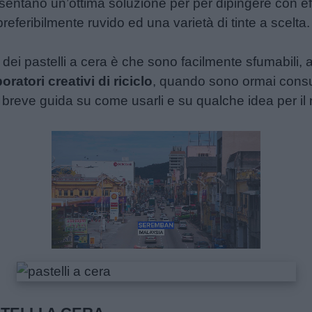
resentano un’ottima soluzione per per dipingere con eff
eferibilmente ruvido ed una varietà di tinte a scelta.
à dei pastelli a cera è che sono facilmente sfumabili, 
boratori creativi di riciclo
, quando sono ormai consuma
breve guida su come usarli e su qualche idea per il ri
Unmute
Loaded
:
24.77%