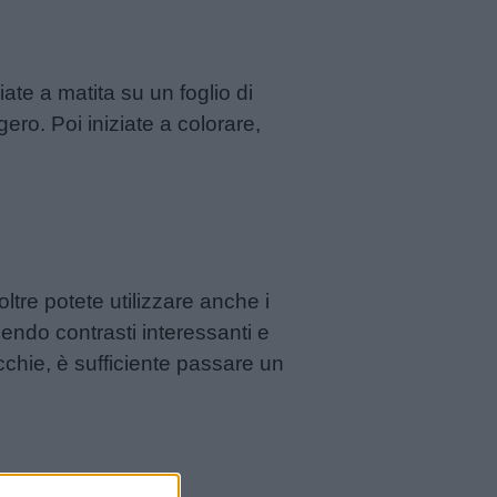
iate a matita su un foglio di
gero. Poi iniziate a colorare,
ltre potete utilizzare anche i
endo contrasti interessanti e
cchie, è sufficiente passare un