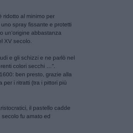
è ridotto al minimo per
 uno spray fissante e protetti
nno un’origine abbastanza
del XV secolo.
tudi e gli schizzi e ne parlò nel
renti colori secchi …”.
 1600: ben presto, grazie alla
 i ritratti (tra i pittori più
tocratici, il pastello cadde
XX secolo fu amato ed