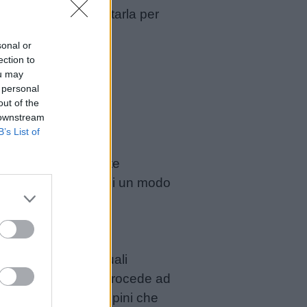
colma di riso ed agitarla per
sonal or
n attesa di usarli
ection to
ou may
 personal
out of the
 downstream
B’s List of
stelli, difficilmente
re a casa? Si tratta di un modo
are.
zi, eliminare eventuali
e le formine. Poi si procede ad
i, sformate gli stampini che