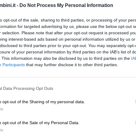
bini.it -
Do Not Process My Personal Information
 mozziconi colorati, potete immergerli in una scatola 
to opt-out of the sale, sharing to third parties, or processing of your per
ti molto piccoli, potete conservarli in un barattolo, i
formation for targeted advertising by us, please use the below opt-out s
r selection. Please note that after your opt-out request is processed y
eing interest-based ads based on personal information utilized by us or
egni, incorniciateli oppure usate dei fissativi specifici
disclosed to third parties prior to your opt-out. You may separately opt-
losure of your personal information by third parties on the IAB’s list of
 PASTELLI A CERA
. This information may also be disclosed by us to third parties on the
IA
Participants
that may further disclose it to other third parties.
pesso ci si ritrova con frammenti e mozziconi dei pa
e ne dite di alcune idee-riciclo creativo da sperimenta
l Data Processing Opt Outs
olando la loro creatività e insegnando loro a non sprec
o opt-out of the Sharing of my personal data.
In
re in candeline decorative: basta raccogliere gli avan
o opt-out of the Sale of my Personal Data.
mpini di silicone, avendo l’accortezza di riempire ben
In
in modo tale da fondere la cera. Una volta raffreddat