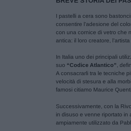
BREVE STORIA DEI PAS
Feste
e
I pastelli a cera sono bastoncin
giornate
consentire l’adesione del colo
con una cornice di vetro che 
Filastrocche
antica: il loro creatore, l’arti
Giochi
In Italia uno dei principali uti
suo
“Codice Atlantico”
, def
Lavoretti
A consacrarli tra le tecniche p
velocità di stesura e alla morbid
Nomi
famosi citiamo Maurice Quent
maschili
Successivamente, con la Rivol
Nomi
in disuso e venne riportato in
femminili
ampiamente utilizzato da Pab