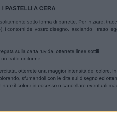
I PASTELLI A CERA
solitamente sotto forma di barrette. Per iniziare, tracc
, i contorni del vostro disegno, lasciando il tratto leg
gata sulla carta ruvida, otterrete linee sottili
 un tratto uniforme
itata, otterrete una maggior intensità del colore. Ino
lorando, sfumandoli con le dita sul disegno ed otten
inare il colore in eccesso o cancellare eventuali ma