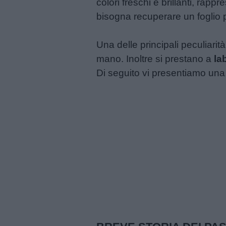
colori freschi e brillanti, rapp
bisogna recuperare un foglio pr
Menu
Una delle principali peculiarit
mano. Inoltre si prestano a
la
Schede
Di seguito vi presentiamo una 
didattiche
Disegni
da
colorare
Storie
per
bambini