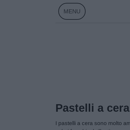
Skip
MENU
to
content
Pastelli a cera
Home
I pastelli a cera sono molto am