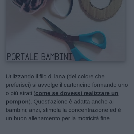
Schede
didattiche
Disegni
da
colorare
Storie
per
Utilizzando il filo di lana (del colore che
bambini
preferisci) si avvolge il cartoncino formando uno
o più strati (
come se dovessi realizzare un
Feste
pompon
). Quest’azione è adatta anche ai
e
bambini; anzi, stimola la concentrazione ed è
giornate
un buon allenamento per la motricità fine.
Filastrocche