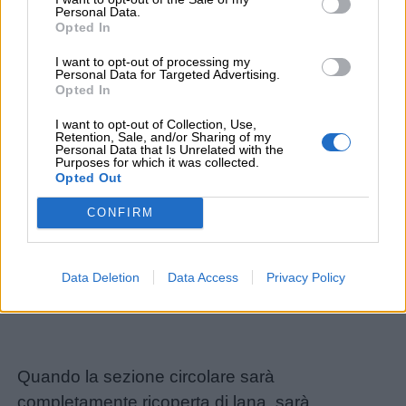
Personal Data.
Opted In
I want to opt-out of processing my
Personal Data for Targeted Advertising.
Link
Opted In
utili
I want to opt-out of Collection, Use,
Retention, Sale, and/or Sharing of my
Personal Data that Is Unrelated with the
Purposes for which it was collected.
Opted Out
Chi
siamo
CONFIRM
Contatti
Data Deletion
Data Access
Privacy Policy
Privacy
policy
Quando la sezione circolare sarà
completamente ricoperta di lana, sarà