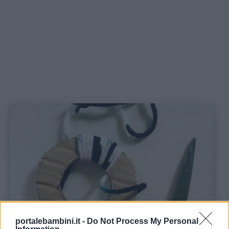
Buongiorno
Buonanotte
Auguri
Barzellette
Educazione
positiva
portalebambini.it -
Do Not Process My Personal