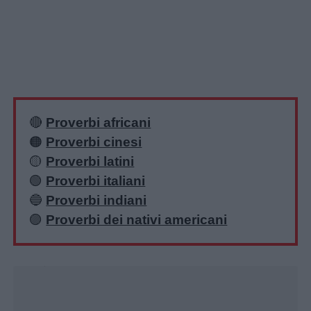
utili
Chi
siamo
Contatti
🔴
Proverbi africani
🟠
Proverbi cinesi
Privacy
🟡
Proverbi latini
policy
🟢
Proverbi italiani
🔵
Proverbi indiani
🟣
Proverbi dei nativi americani
Unmute
Loaded
:
16.29%