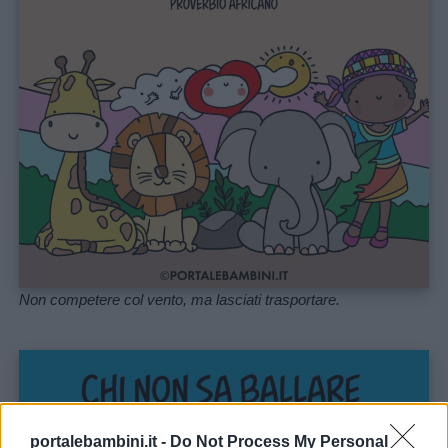
colorare
Storie
per
bambini
Feste
e
giornate
Non competere col vento, ma lasciati trasportare.
Filastrocche
Giochi
Lavoretti
portalebambini.it -
Do Not Process My Personal