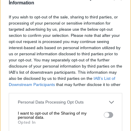
Information
Nomi
If you wish to opt-out of the sale, sharing to third parties, or
maschili
processing of your personal or sensitive information for
targeted advertising by us, please use the below opt-out
section to confirm your selection. Please note that after your
Nomi
opt-out request is processed you may continue seeing
femminili
interest-based ads based on personal information utilized by
us or personal information disclosed to third parties prior to
your opt-out. You may separately opt-out of the further
Frasi
disclosure of your personal information by third parties on the
e
IAB’s list of downstream participants. This information may
aforismi
also be disclosed by us to third parties on the
IAB’s List of
Downstream Participants
that may further disclose it to other
third parties.
Chi non sa ballare dice che il cortile è sassoso.
Buongiorno
Personal Data Processing Opt Outs
Buonanotte
I want to opt-out of the Sharing of my
personal data.
Opted In
Auguri