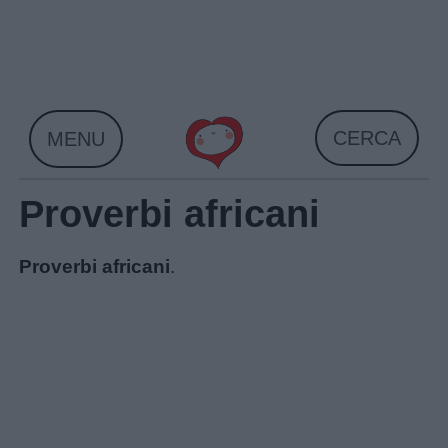
Skip
to
content
CERCA
MENU
Proverbi africani
Proverbi africani
.
Home