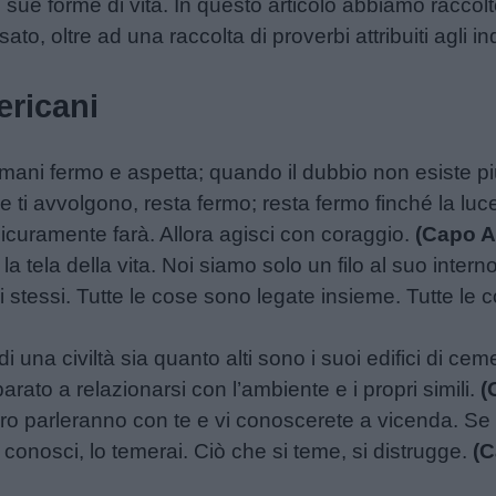
e sue forme di vita. In questo articolo abbiamo raccolto
ssato, oltre ad una raccolta di proverbi attribuiti agli i
ericani
mani fermo e aspetta; quando il dubbio non esiste più
e ti avvolgono, resta fermo; resta fermo finché la luc
icuramente farà. Allora agisci con coraggio.
(Capo A
a tela della vita. Noi siamo solo un filo al suo inter
noi stessi. Tutte le cose sono legate insieme. Tutte l
 una civiltà sia quanto alti sono i suoi edifici di ce
rato a relazionarsi con l’ambiente e i propri simili.
(
loro parleranno con te e vi conoscerete a vicenda. Se 
conosci, lo temerai. Ciò che si teme, si distrugge.
(C