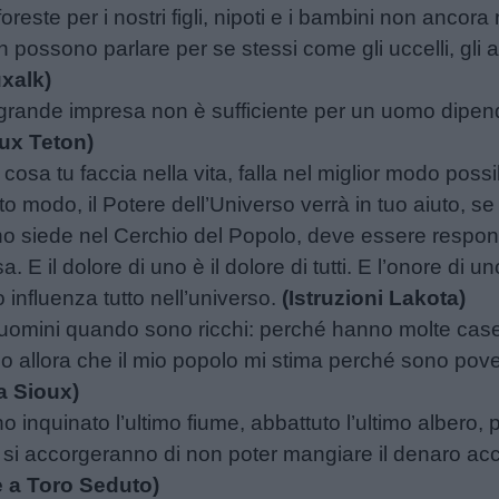
reste per i nostri figli, nipoti e i bambini non ancor
 possono parlare per se stessi come gli uccelli, gli ani
xalk)
i grande impresa non è sufficiente per un uomo dip
ux Teton)
cosa tu faccia nella vita, falla nel miglior modo possib
to modo, il Potere dell’Universo verrà in tuo aiuto, se
o siede nel Cerchio del Popolo, deve essere respons
E il dolore di uno è il dolore di tutti. E l’onore di uno 
influenza tutto nell’universo.
(Istruzioni Lakota)
 uomini quando sono ricchi: perché hanno molte case
 allora che il mio popolo mi stima perché sono pover
a Sioux)
inquinato l’ultimo fiume, abbattuto l’ultimo albero, 
ra si accorgeranno di non poter mangiare il denaro ac
e a Toro Seduto)