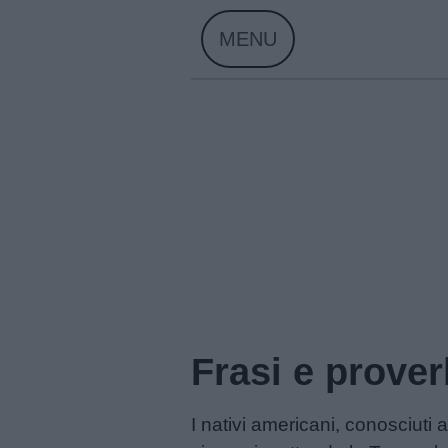
Skip
MENU
to
content
Frasi e prover
Home
I nativi americani, conosciut