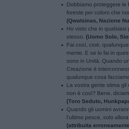
giornate
Dobbiamo proteggere le fo
foreste per coloro che non
Filastrocche
(Qwatsinas, Nazione Nu
Ho visto che in qualsias
Giochi
stesso.
(Uomo Solo, Sio
Fai così, cioè, qualunque 
Lavoretti
mente. E se lo fai in ques
sono in Unità. Quando un
Nomi
Creazione è interconnessa. 
maschili
qualunque cosa facciamo 
La vostra gente stima gli
non è così? Bene, diciamo
Nomi
(Toro Seduto, Hunkpap
femminili
Quando gli uomini avranno 
l’ultimo pesce, solo allo
Frasi
(attribuita erroneament
e