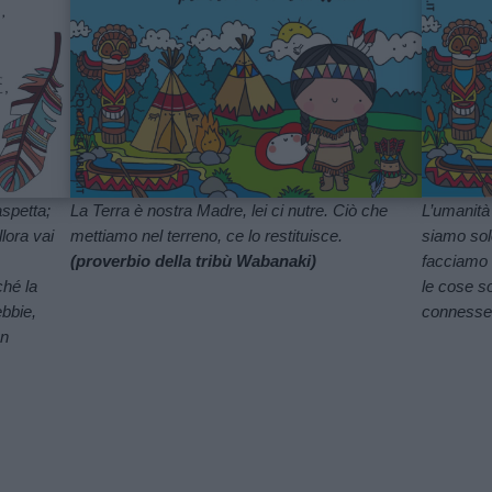
aspetta;
La Terra è nostra Madre, lei ci nutre. Ciò che
L’umanità 
llora vai
mettiamo nel terreno, ce lo restituisce.
siamo solo
(proverbio della tribù Wabanaki)
facciamo a
ché la
le cose s
ebbie,
conness
on