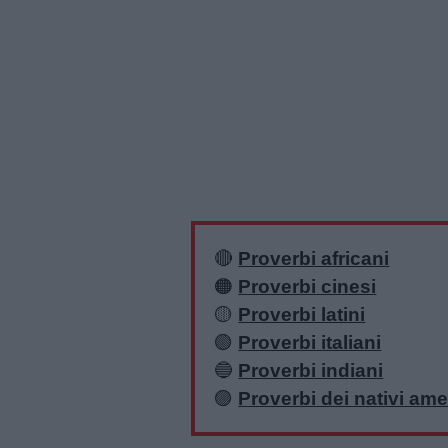
🔴
Proverbi africani
🟠
Proverbi cinesi
🟡
Proverbi latini
🟢
Proverbi italiani
🔵
Proverbi indiani
🟣
Proverbi dei nativi ame