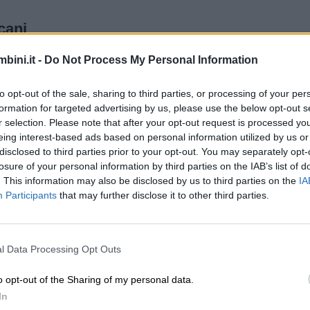
cani
bini.it -
Do Not Process My Personal Information
 è fortemente legata al rispetto della
Terra
, della
nat
lta di
proverbi attribuiti agli indiani d’America
e anc
to opt-out of the sale, sharing to third parties, or processing of your per
formation for targeted advertising by us, please use the below opt-out s
r selection. Please note that after your opt-out request is processed y
eing interest-based ads based on personal information utilized by us or
disclosed to third parties prior to your opt-out. You may separately opt-
losure of your personal information by third parties on the IAB’s list of
. This information may also be disclosed by us to third parties on the
IA
Participants
that may further disclose it to other third parties.
Unmute
Loaded
:
18.76%
l Data Processing Opt Outs
non l’avete ricevuta dai vostri genitori, l’avete presa in
ericani)
o opt-out of the Sharing of my personal data.
i nella bocca e più fulmini nella mano.
(proverbio 
In