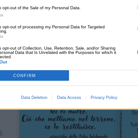
racce che avremo lasciato.
(proverbio Dakota)
o opt-out of the Sale of my Personal Data.
(proverbio Comanche)
In
erra, nostra Madre. Onora gli Anziani. Onora tutti co
 nuotatori, striscianti, piante e popoli delle rocce. Ca
to opt-out of processing my Personal Data for Targeted
ing.
ericani)
In
dalla stessa tela.
(proverbio Hopi)
o opt-out of Collection, Use, Retention, Sale, and/or Sharing
puoi attraversarla ma non costruirci una casa sopra
ersonal Data that Is Unrelated with the Purposes for which it
lected.
ana dalla natura il suo cuore diventa duro.
(proverb
Out
ei ci nutre. Ciò che mettiamo nel terreno, ce lo restit
CONFIRM
Data Deletion
Data Access
Privacy Policy