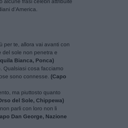
 alcune frasi celebri attribuite
ndiani d’America.
 per te, allora vai avanti con
e del sole non penetra e
quila Bianca, Ponca)
no. Qualsiasi cosa facciamo
e cose sono connesse.
(Capo
mento, ma piuttosto quanto
Orso del Sole, Chippewa)
non parli con loro non li
apo Dan George, Nazione