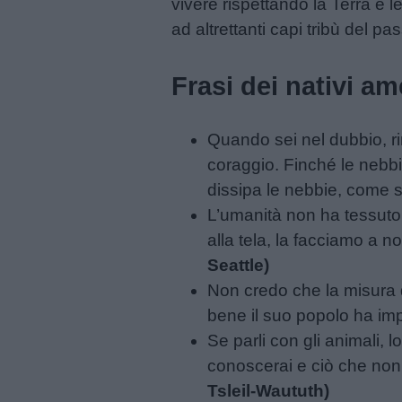
vivere rispettando la Terra e l
Menu
ad altrettanti capi tribù del pa
Schede
Frasi dei nativi am
didattiche
Quando sei nel dubbio, ri
Disegni
coraggio. Finché le nebbi
da
dissipa le nebbie, come s
colorare
L’umanità non ha tessuto l
alla tela, la facciamo a 
Storie
Seattle)
per
Non credo che la misura di
bambini
bene il suo popolo ha impa
Se parli con gli animali, 
Feste
conoscerai e ciò che non 
e
Tsleil-Waututh)