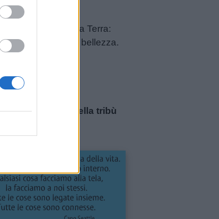
n cui condividiamo la Terra:
mmina in equilibrio e bellezza.
.
(proverbio Sioux)
io Lakota)
uisce.
(proverbio della tribù