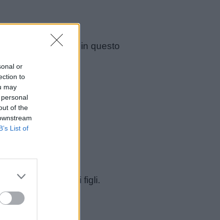
ura
e degli
animali
; in questo
ora attuali.
sonal or
ection to
ou may
 personal
out of the
 downstream
B’s List of
 prestito dai vostri figli.
Apache)