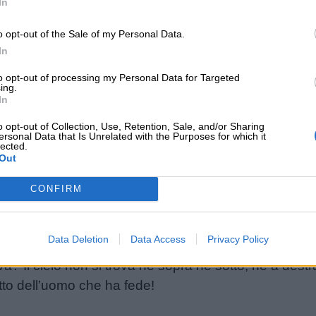
In
rava di galleria in galleria con le mie tele sotto il br
nare grazie al frutto del mio lavoro e Gala diventa l
o opt-out of the Sale of my Personal Data.
ne per la mia carriera e la mia vita, anche se Gala ave
In
to opt-out of processing my Personal Data for Targeted
ing.
In
ue tra fortune alterne, sempre in compagnia della de
re in cielo.
o opt-out of Collection, Use, Retention, Sale, and/or Sharing
ersonal Data that Is Unrelated with the Purposes for which it
lected.
Out
ere, prevalentemente contenute nel Teatro-Museo di 
CONFIRM
 DALI’
Data Deletion
Data Access
Privacy Policy
a? Il cielo non si trova né sopra né sotto, né a destra 
tto dell’uomo che ha fede!