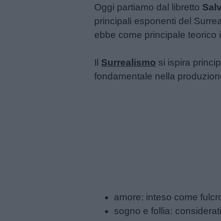
Oggi partiamo dal libretto
Salv
principali esponenti del Surr
ebbe come principale teorico 
Menu
Il
Surrealismo
si ispira princ
Schede
fondamentale nella produzione a
didattiche
Disegni
da
colorare
Storie
per
amore: inteso come fulcro
bambini
sogno e follia: considerat