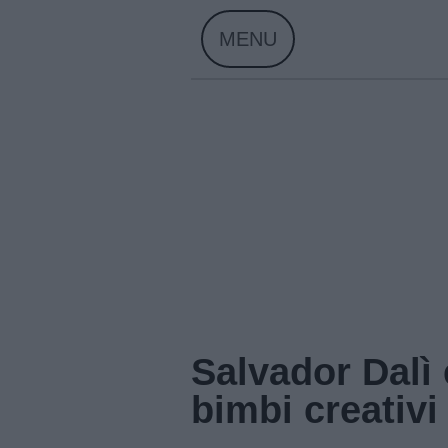
Skip
MENU
to
content
Salvador Dalì 
bimbi creativi
Home