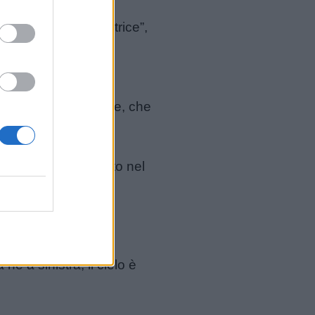
accio, per cercare di
a mia “Musa ispiratrice”,
va, a volte, un
terminatissima moglie, che
Figueres, inaugurato nel
né a sinistra; il cielo è