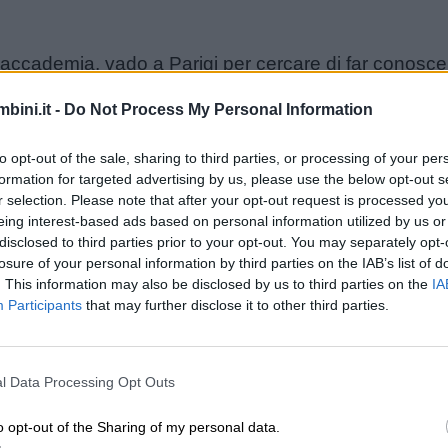
n accademia, vado a Parigi per cercare di far conoscer
che ammiro molto: Pablo Picasso.Pablo aveva sentito
bini.it -
Do Not Process My Personal Information
esto incontro cambia la mia vita artistica: decido di
asso era protagonista: quello dei SURREALISTI.
to opt-out of the sale, sharing to third parties, or processing of your per
formation for targeted advertising by us, please use the below opt-out s
r selection. Please note that after your opt-out request is processed y
etta espressione della mia personalità perché vuole 
eing interest-based ads based on personal information utilized by us or
e la voglia di stupire le persone.
disclosed to third parties prior to your opt-out. You may separately opt-
losure of your personal information by third parties on the IAB’s list of
. This information may also be disclosed by us to third parties on the
IA
o le mie opere ma nessuno le acquistava. Vivevo così
Participants
that may further disclose it to other third parties.
 sempre più famoso: forse anche per via dei miei lung
co, conosco Elena, una ragazza che io soprannomino
l Data Processing Opt Outs
glie. Gala crede in me, è combattiva e decisa a farmi
o opt-out of the Sharing of my personal data.