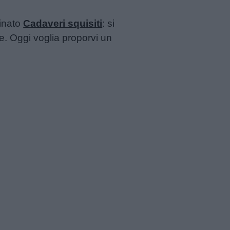
minato
Cadaveri squisiti
: si
e. Oggi voglia proporvi un