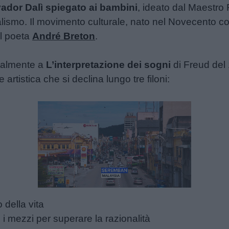
ador Dalì spiegato ai bambini
, ideato dal Maestro 
ealismo. Il movimento culturale, nato nel Novecento
il poeta
André Breton
.
ipalmente a
L’interpretazione dei sogni
di Freud del 
rtistica che si declina lungo tre filoni:
Unmute
Loaded
:
25.12%
 della vita
i i mezzi per superare la razionalità