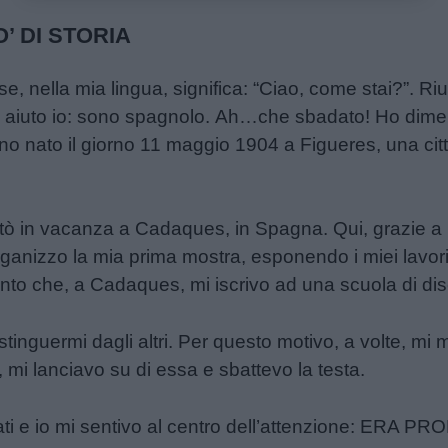
’ DI STORIA
e, nella mia lingua, significa: “Ciao, come stai?”. R
i aiuto io: sono spagnolo. Ah…che sbadato! Ho dimen
o nato il giorno 11 maggio 1904 a Figueres, una cit
ò in vacanza a Cadaques, in Spagna. Qui, grazie a u
rganizzo la mia prima mostra, esponendo i miei lavori
nto che, a Cadaques, mi iscrivo ad una scuola di di
tinguermi dagli altri. Per questo motivo, a volte, m
 mi lanciavo su di essa e sbattevo la testa.
ati e io mi sentivo al centro dell’attenzione: ER