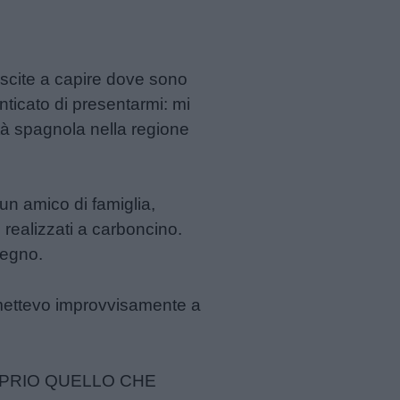
iuscite a capire dove sono
ticato di presentarmi: mi
tà spagnola nella regione
n amico di famiglia,
 realizzati a carboncino.
segno.
i mettevo improvvisamente a
A PROPRIO QUELLO CHE