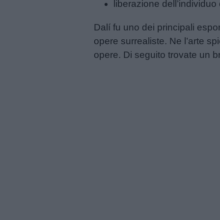
liberazione dell’individuo
Feste
e
Dalí fu uno dei principali esp
giornate
opere surrealiste. Ne l’arte s
opere. Di seguito trovate un br
Filastrocche
Giochi
Lavoretti
Nomi
maschili
Nomi
femminili