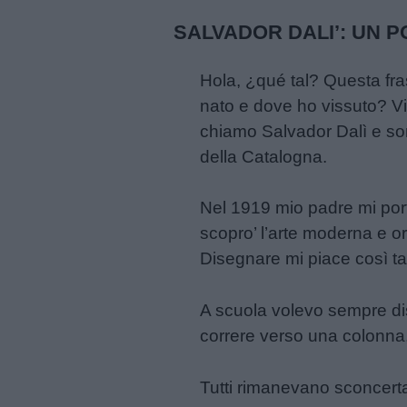
Frasi
SALVADOR DALI’: UN PO
e
aforismi
Hola, ¿qué tal? Questa fras
nato e dove ho vissuto? V
Buongiorno
chiamo Salvador Dalì e son
della Catalogna.
Buonanotte
Nel 1919 mio padre mi port
scopro’ l’arte moderna e o
Auguri
Disegnare mi piace così ta
Barzellette
A scuola volevo sempre dis
correre verso una colonna,
Educazione
positiva
Tutti rimanevano sconcert