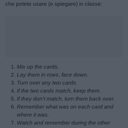
che potete usare (e spiegare) in classe:
Unmute
Loaded
:
26.39%
Menu
Mix up the cards.
Lay them in rows, face down.
Turn over any two cards.
Schede
If the two cards match, keep them.
didattiche
If they don’t match, turn them back over.
Remember what was on each card and
Disegni
where it was.
da
Watch and remember during the other
colorare