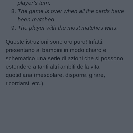
player’s turn.
The game is over when all the cards have
Storie
been matched.
per
The player with the most matches wins.
bambini
Queste istruzioni sono oro puro! Infatti,
Feste
presentano ai bambini in modo chiaro e
e
schematico una serie di azioni che si possono
giornate
estendere a tanti altri ambiti della vita
quotidiana (mescolare, disporre, girare,
Filastrocche
ricordarsi, etc.).
Giochi
Lavoretti