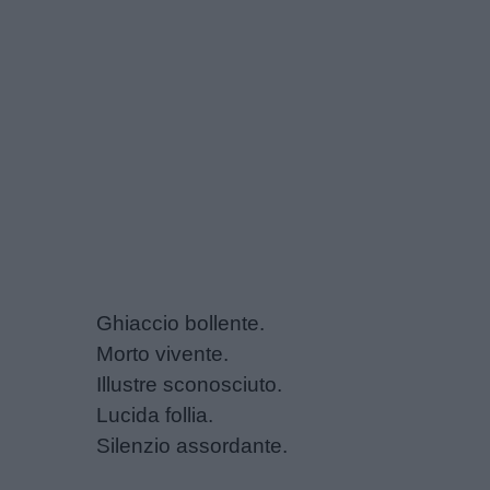
Ghiaccio bollente.
Link
Morto vivente.
utili
Illustre sconosciuto.
Lucida follia.
Chi
Silenzio assordante.
siamo