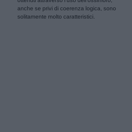
ottenuti attraverso l’uso dell’ossimoro,
positiva
anche se privi di coerenza logica, sono
solitamente molto caratteristici.