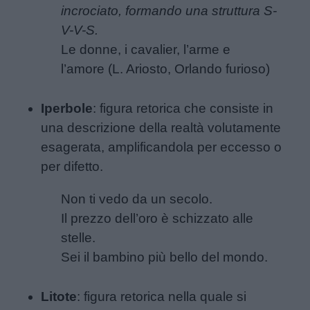
incrociato, formando una struttura S-
bambini
V-V-S.
Le donne, i cavalier, l’arme e
Feste
l’amore (L. Ariosto, Orlando furioso)
e
giornate
Iperbole
: figura retorica che consiste in
una descrizione della realtà volutamente
Filastrocche
esagerata, amplificandola per eccesso o
per difetto.
Giochi
Non ti vedo da un secolo.
Lavoretti
Il prezzo dell’oro è schizzato alle
stelle.
Nomi
Sei il bambino più bello del mondo.
maschili
Litote
: figura retorica nella quale si