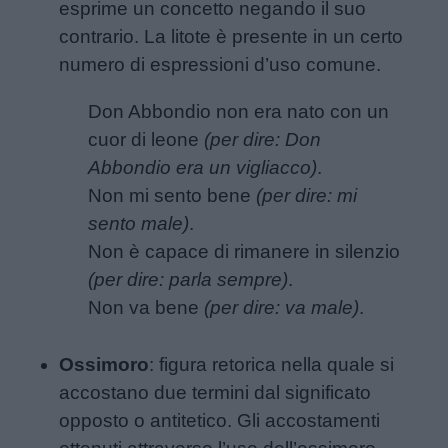
esprime un concetto negando il suo
Nomi
contrario. La litote è presente in un certo
femminili
numero di espressioni d’uso comune.
Frasi
Don Abbondio non era nato con un
e
cuor di leone
(per dire: Don
aforismi
Abbondio era un vigliacco)
.
Non mi sento bene
(per dire: mi
Buongiorno
sento male)
.
Non è capace di rimanere in silenzio
Buonanotte
(per dire: parla sempre)
.
Non va bene
(per dire: va male)
.
Auguri
Ossimoro
: figura retorica nella quale si
Barzellette
accostano due termini dal significato
opposto o antitetico. Gli accostamenti
Educazione