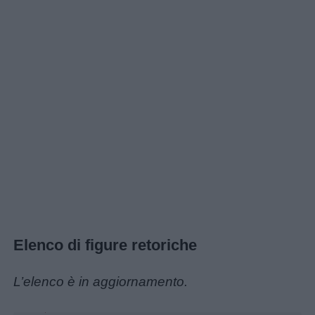
Home
Elenco di figure retoriche
L’elenco è in aggiornamento.
Unmute
Loaded
:
30.25%