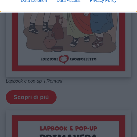
Data Deletion
Data Access
Privacy Policy
Lapbook e pop-up. I Romani
Scopri di più