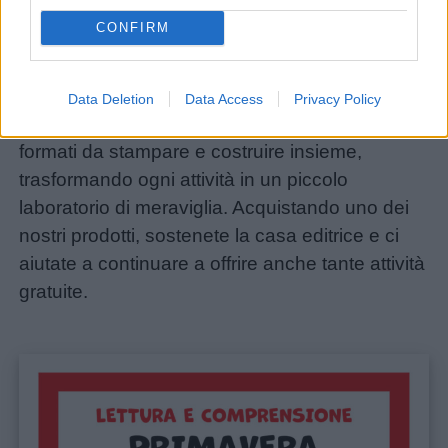
CONFIRM
Il
Cuorfolletto Creative Shop
è il negozio
online della nostra casa editrice. Qui potete
acquistare le nostre raccolte di lapbook,
Data Deletion
Data Access
Privacy Policy
minibook fai-da-te, giochi pop-up e tanti altri
formati da stampare e costruire insieme,
trasformando ogni attività in un piccolo
laboratorio di meraviglia. Acquistando uno dei
nostri prodotti, sostenete la casa editrice e ci
aiutate a continuare a offrire anche tante attività
gratuite.