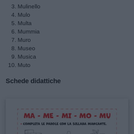
Auguri
Mulinello
Mulo
Barzellette
Multa
Mummia
Educazione
Muro
positiva
Museo
Musica
Muto
Schede didattiche