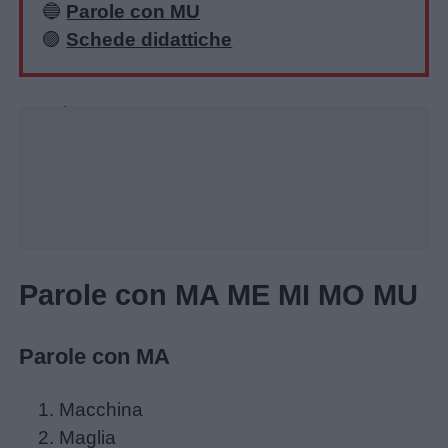
Home
🔵
Parole con MU
🟣
Schede didattiche
Unmute
Loaded
:
26.29%
Parole con MA ME MI MO MU
Parole con MA
Macchina
Maglia