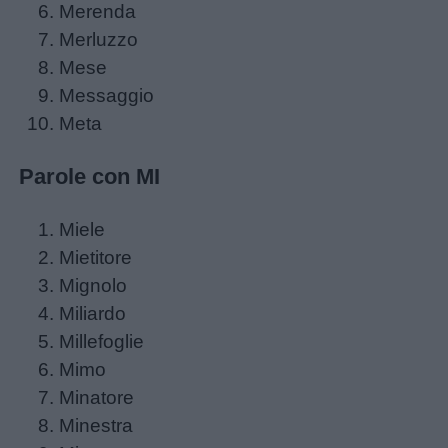
Merenda
da
Merluzzo
colorare
Mese
Messaggio
Storie
Meta
per
bambini
Parole con MI
Feste
Miele
e
Mietitore
giornate
Mignolo
Miliardo
Filastrocche
Millefoglie
Mimo
Giochi
Minatore
Minestra