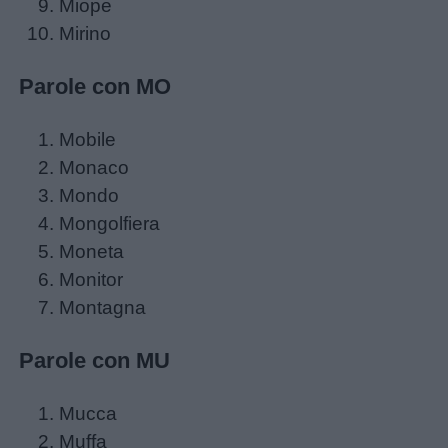
Lavoretti
Miope
Mirino
Nomi
Parole con MO
maschili
Mobile
Nomi
Monaco
femminili
Mondo
Mongolfiera
Frasi
Moneta
e
Monitor
aforismi
Montagna
Buongiorno
Parole con MU
Buonanotte
Mucca
Muffa