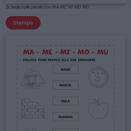
utili
Scheda sulle parole con MA ME MI MO MU
Stampa
Chi
siamo
Contatti
Privacy
policy