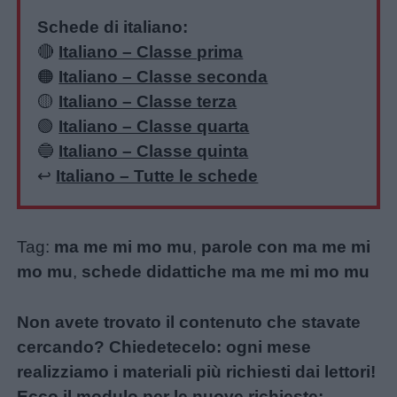
Schede di italiano:
🔴
Italiano – Classe prima
🟠
Italiano – Classe seconda
🟡
Italiano – Classe terza
🟢
Italiano – Classe quarta
🔵
Italiano – Classe quinta
↩️
Italiano – Tutte le schede
Tag:
ma me mi mo mu
,
parole con ma me mi
mo mu
,
schede didattiche ma me mi mo mu
Non avete trovato il contenuto che stavate
cercando? Chiedetecelo: ogni mese
realizziamo i materiali più richiesti dai lettori!
Ecco il modulo per le nuove richieste: