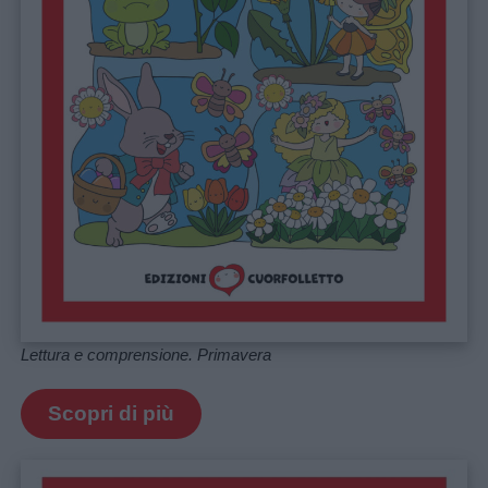
aforismi
Buongiorno
Buonanotte
Auguri
Barzellette
Educazione
Lettura e comprensione. Primavera
positiva
Scopri di più