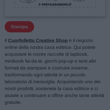
Menu
Schede
Stampa
didattiche
Il
Cuorfolletto Creative Shop
è il negozio
Disegni
online della nostra casa editrice. Qui potete
da
acquistare le nostre raccolte di lapbook,
colorare
minibook fai-da-te, giochi pop-up e tanti altri
formati da stampare e costruire insieme,
Storie
trasformando ogni attività in un piccolo
per
laboratorio di meraviglia. Acquistando uno dei
bambini
nostri prodotti, sostenete la casa editrice e ci
aiutate a continuare a offrire anche tante attività
Feste
gratuite.
e
Unmute