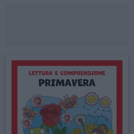
giornate
Loaded
:
17.74%
Filastrocche
Giochi
Lavoretti
Nomi
maschili
Nomi
femminili
Frasi
e