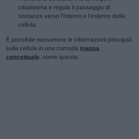
citoplasma e regola il passaggio di
sostanze verso l’interno e l’esterno della
Menu
cellula.
È possibile riassumere le informazioni principali
Schede
sulla cellula in una comoda
mappa
didattiche
concettuale
, come questa:
Disegni
da
colorare
Storie
per
bambini