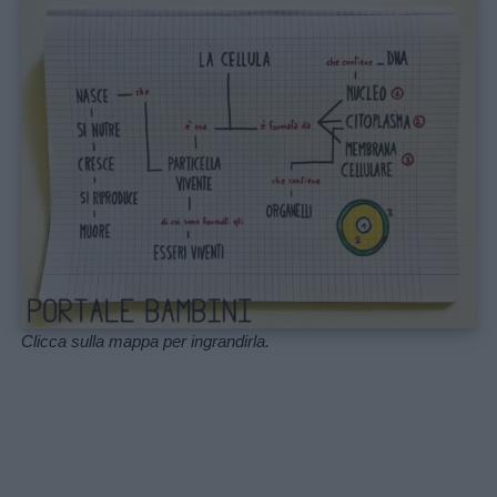
Frasi
e
aforismi
Buongiorno
Buonanotte
Auguri
Barzellette
Clicca sulla mappa per ingrandirla.
Educazione
positiva