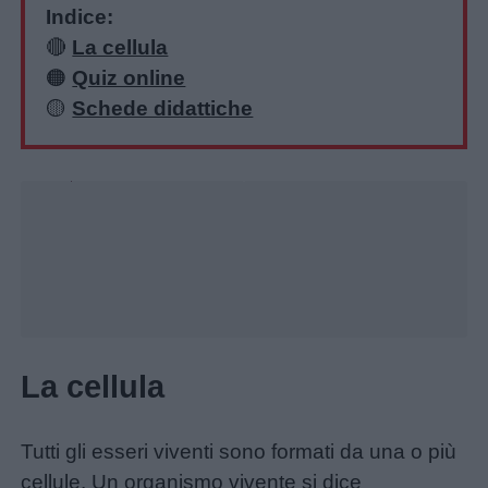
Indice:
🔴
La cellula
🟠
Quiz online
🟡
Schede didattiche
Unmute
Loaded
:
28.89%
Home
La cellula
Tutti gli esseri viventi sono formati da una o più
cellule. Un organismo vivente si dice