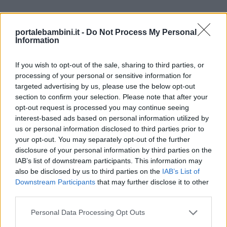
portalebambini.it -
Do Not Process My Personal
Information
If you wish to opt-out of the sale, sharing to third parties, or
processing of your personal or sensitive information for
targeted advertising by us, please use the below opt-out
section to confirm your selection. Please note that after your
opt-out request is processed you may continue seeing
interest-based ads based on personal information utilized by
us or personal information disclosed to third parties prior to
your opt-out. You may separately opt-out of the further
Passiamo ai laboratori “tattili”: realizzare dei
disclosure of your personal information by third parties on the
modelli tridimensionali significa assicurare un
IAB’s list of downstream participants. This information may
apprendimento efficace, capace di unire la
also be disclosed by us to third parties on the
IAB’s List of
Downstream Participants
that may further disclose it to other
dimensione cognitiva a quella psicomotoria. Noi
third parties.
abbiamo realizzato queste cellule con la
gomma crepla
, ma puoi utilizzare il
feltro
allo
Personal Data Processing Opt Outs