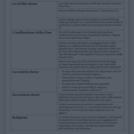
Schede
didattiche
Disegni
da
colorare
Storie
per
bambini
Feste
e
giornate