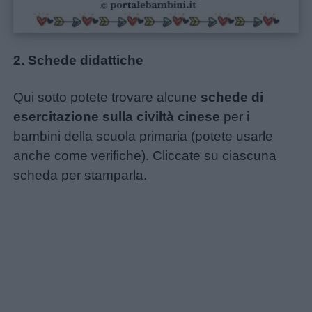
Filastrocche
2. Schede didattiche
Giochi
Qui sotto potete trovare alcune
schede di
Lavoretti
esercitazione sulla civiltà cinese
per i
bambini della scuola primaria (potete usarle
Nomi
anche come verifiche). Cliccate su ciascuna
maschili
scheda per stamparla.
Nomi
femminili
Frasi
e
aforismi