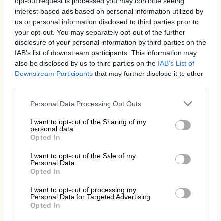
opt-out request is processed you may continue seeing
interest-based ads based on personal information utilized by
us or personal information disclosed to third parties prior to
your opt-out. You may separately opt-out of the further
disclosure of your personal information by third parties on the
IAB’s list of downstream participants. This information may
also be disclosed by us to third parties on the
IAB’s List of
Link
Downstream Participants
that may further disclose it to other
utili
third parties.
Personal Data Processing Opt Outs
3. Ripasso per la scuola primaria
Chi
I want to opt-out of the Sharing of my
personal data.
siamo
Opted In
La civiltà cinese fu un’antica civiltà che
occupò il territorio della Cina.
I want to opt-out of the Sale of my
Contatti
Personal Data.
Questa civiltà si sviluppò dal 3000 a.C. fino
Opted In
al 1600 d.C.
Privacy
I want to opt-out of processing my
I primi villaggi cinesi sorsero lungo le
Personal Data for Targeted Advertising.
policy
Opted In
sponde del Fiume Giallo già nel 3000 a.C.,