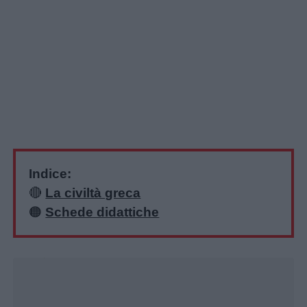
Indice:
🔴
La civiltà greca
🟠
Schede didattiche
Unmute
Loaded
:
17.31%