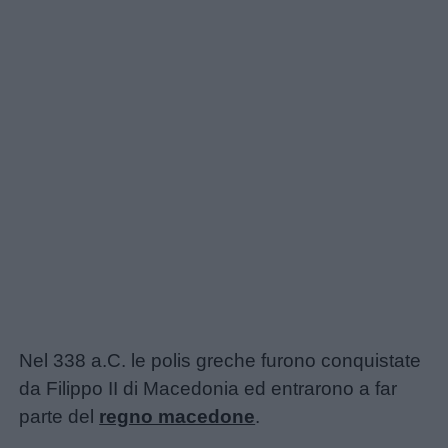
Menu
Schede
didattiche
Disegni
da
colorare
Storie
per
bambini
Nel 338 a.C. le polis greche furono conquistate
da Filippo II di Macedonia ed entrarono a far
parte del
regno macedone
.
Feste
e