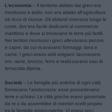
L’economia
– Il territorio abitato dai greci era
montuoso e arido: non era adatto all’agricoltura
né ricco di risorse. Gli abitanti vivevano lungo le
coste, dov’era facile dedicarsi al commercio
marittimo e dove si trovavano le terre più fertili.
Nei territori montuosi i greci allevavano pecore
Link
e capre, da cui ricavavano formaggi, lana e
carne. I greci erano abili artigiani: lavoravano
utili
oro, rame, bronzo, ferro e realizzavano vasi di
terracotta dipinta.
Chi
siamo
Società
– Le famiglie più antiche di ogni città
formavano l’aristocrazia: esse possedevano
Contatti
terre e schiavi. Le città greche erano governate
da re o da assemblee di membri scelti proprio
Privacy
tra le famiglie aristocratiche. Vi erano poi i