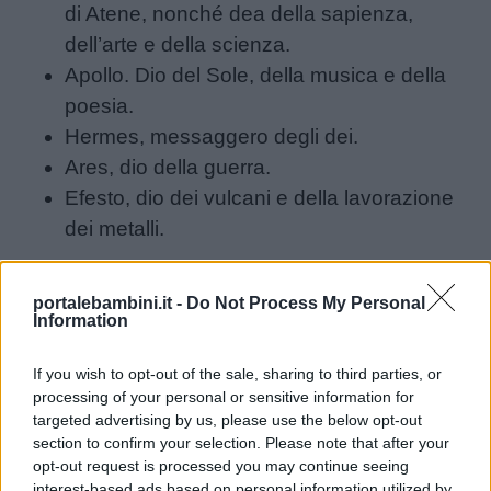
di Atene, nonché dea della sapienza,
dell’arte e della scienza.
Apollo. Dio del Sole, della musica e della
poesia.
Hermes, messaggero degli dei.
Ares, dio della guerra.
Efesto, dio dei vulcani e della lavorazione
dei metalli.
Le divinità dimoravano sulla cima del monte
portalebambini.it -
Do Not Process My Personal
Olimpo, un luogo inaccessibile ai mortali. Su
Information
portalebambini.it potete leggere moltissimi miti
per bambini, che abbiamo adattato a partire
If you wish to opt-out of the sale, sharing to third parties, or
processing of your personal or sensitive information for
dagli originali. Li trovate nella sezione dedicata
targeted advertising by us, please use the below opt-out
ai
miti per bambini
.
section to confirm your selection. Please note that after your
opt-out request is processed you may continue seeing
interest-based ads based on personal information utilized by