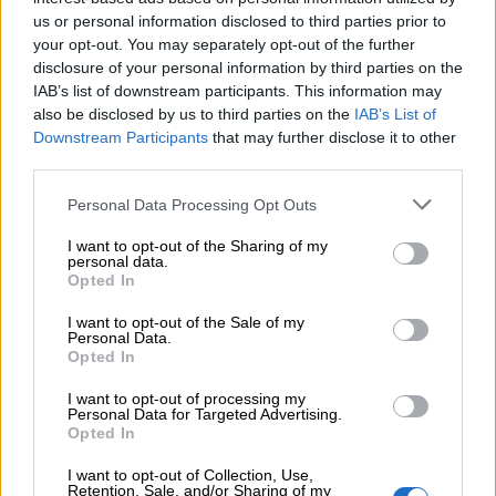
Schede didattiche
us or personal information disclosed to third parties prior to
your opt-out. You may separately opt-out of the further
Ecco le nostre schede operative sulla civiltà
disclosure of your personal information by third parties on the
IAB’s list of downstream participants. This information may
greca. Potete utilizzarle per ripassare i concetti
also be disclosed by us to third parties on the
IAB’s List of
chiave sull’argomento o come verifica.
Downstream Participants
that may further disclose it to other
third parties.
Personal Data Processing Opt Outs
I want to opt-out of the Sharing of my
personal data.
Opted In
I want to opt-out of the Sale of my
Personal Data.
Opted In
I want to opt-out of processing my
Personal Data for Targeted Advertising.
Opted In
I want to opt-out of Collection, Use,
Retention, Sale, and/or Sharing of my