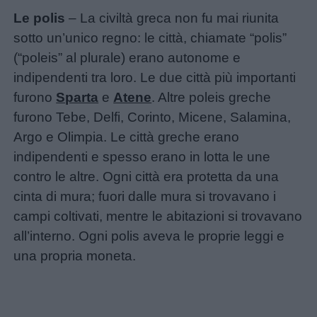
Le polis
– La civiltà greca non fu mai riunita
giornate
sotto un’unico regno: le città, chiamate “polis”
(“poleis” al plurale) erano autonome e
Filastrocche
indipendenti tra loro. Le due città più importanti
furono
Sparta
e
Atene
. Altre poleis greche
Giochi
furono Tebe, Delfi, Corinto, Micene, Salamina,
Argo e Olimpia. Le città greche erano
Lavoretti
indipendenti e spesso erano in lotta le une
contro le altre. Ogni città era protetta da una
Nomi
cinta di mura; fuori dalle mura si trovavano i
maschili
campi coltivati, mentre le abitazioni si trovavano
all’interno. Ogni polis aveva le proprie leggi e
Nomi
una propria moneta.
femminili
Frasi