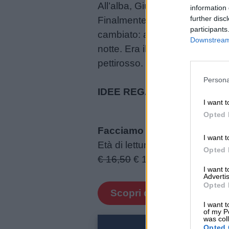
All’alba, Giuseppe si svegliò 
information 
further disc
Finalmente, l’uccellino poté fer
Buongiorno
participants
cambiato: al centro del petto
Downstream 
notte. Era il fuoco dell’amore 
Buonanotte
pettirosso.
Persona
Auguri
IDEE REGALO PER NATALE
I want t
Barzellette
Opted 
Facciamo l’albero insieme?
I want t
Educazione
Età di lettura: da 3 anni
Opted 
positiva
€ 16,50
€ 15,68
I want 
Advertis
Opted 
Scopri di più
I want t
of my P
was col
Opted 