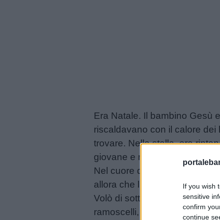
Filastrocche
Giochi
Lavoretti
Nomi
Era Natale. Il bambino Gesù era
maschili
riscaldavano con il calore dei 
trovare. Nella stalla, era rint
Nomi
giovane e non aveva un nom
femminili
portalebam
Nel cuore della notte, tutti si 
allora che l’uccellino, nascost
If you wish 
Frasi
sensitive in
Volò di sotto e cominciò a batt
e
confirm you
ramoscelli, per tenere viva la 
aforismi
continue se