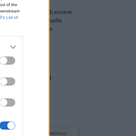
out of the
 downstream
tuttavia, si accorse di essere
B’s List of
 aveva alimentato quella
ra il suo nome: era un
letto e i suoi amici
ettura: da 3 anni
0
€ 17,20
ri di più