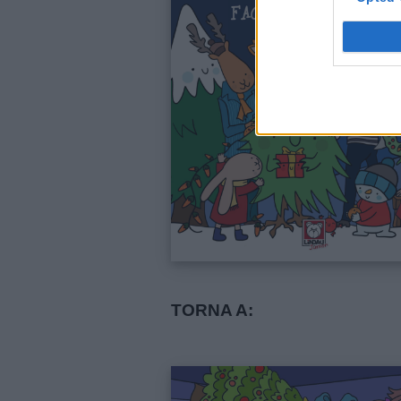
Link
utili
Chi
TORNA A:
siamo
Contatti