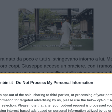
Unmute
Loaded
:
16.29%
 nato da poco e tutti si stringevano intorno a lui. Men
loro corpi, Giuseppe accese un braciere, con i ramosce
anato anche un piccolo uccellino dalle piume stinte e d
e.
bini.it -
Do Not Process My Personal Information
addormentarono, sfiniti dalla fatica e dalle emozioni di
o su una trave, si accorse che il braciere stava per s
to opt-out of the sale, sharing to third parties, or processing of your per
formation for targeted advertising by us, please use the below opt-out s
ere le ali per attizzare la brace; poi, sfrecciò fuori d
r selection. Please note that after your opt-out request is processed y
fiamma. per tutta la notte l’uccellino si diede da fare 
eing interest-based ads based on personal information utilized by us or