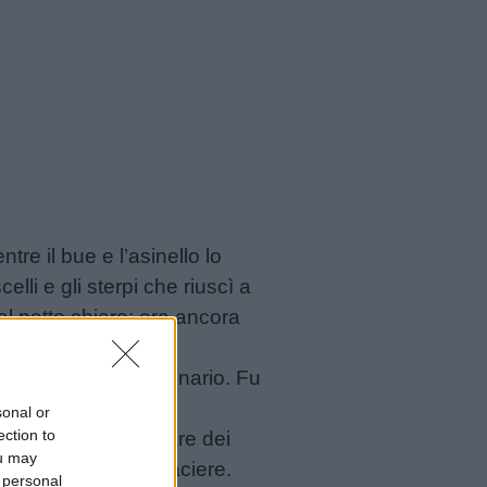
tre il bue e l’asinello lo
lli e gli sterpi che riuscì a
al petto chiaro; era ancora
 quel giorno straordinario. Fu
pegnersi.
sonal or
ection to
alla capanna, a cercare dei
ou may
e tenne acceso il braciere.
 personal