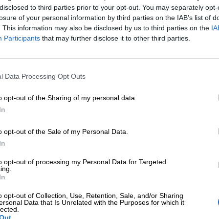
e accorse ad aiutarlo.
disclosed to third parties prior to your opt-out. You may separately opt-
losure of your personal information by third parties on the IAB’s list of
marsi e riprendere il fiato. Quando risalì sulla trave, 
. This information may also be disclosed by us to third parties on the
IA
, aveva una macchia rossa, proprio come il fuoco che
Participants
that may further disclose it to other third parties.
e dell’impegno; quella notte, l’uccellino scoprì qual e
l Data Processing Opt Outs
:
o opt-out of the Sharing of my personal data.
In
Centopiedi va a scuola
Cuorfol
o opt-out of the Sale of my Personal Data.
Età di lettura: da 3 anni
Età di l
In
€ 16,00
€ 15,20
€ 18,0
to opt-out of processing my Personal Data for Targeted
ing.
In
Scopri di più
Scop
o opt-out of Collection, Use, Retention, Sale, and/or Sharing
ersonal Data that Is Unrelated with the Purposes for which it
lected.
Out