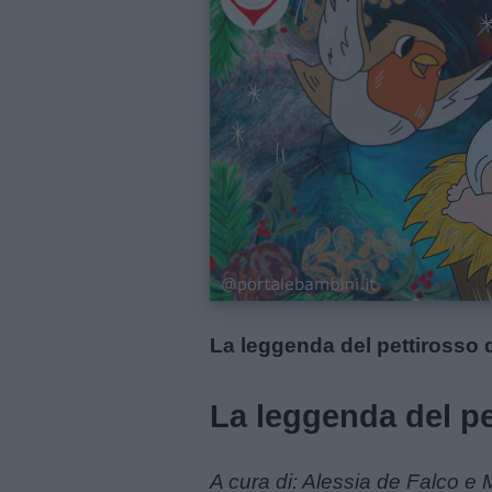
Schede
didattiche
Disegni
da
colorare
Storie
per
bambini
La leggenda del pettirosso d
Feste
La leggenda del pe
e
giornate
A cura di: Alessia de Falco e 