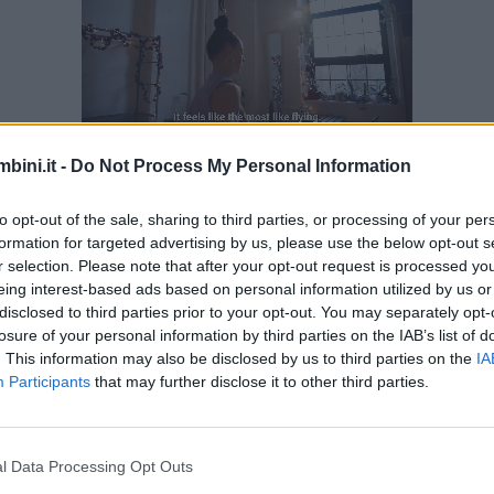
Unmute
Loaded
:
24.24%
bini.it -
Do Not Process My Personal Information
 i bambini a vestirsi e svestirsi in autonomia; le prim
nfine, avrete insegnato loro l’autonomia. Anche piegare
to opt-out of the sale, sharing to third parties, or processing of your per
formation for targeted advertising by us, please use the below opt-out s
r selection. Please note that after your opt-out request is processed y
eing interest-based ads based on personal information utilized by us or
dinato e pulito il proprio spazio è fondamentale per i
disclosed to third parties prior to your opt-out. You may separately opt-
lcune culture, ad esempio quella giapponese, è norma
losure of your personal information by third parties on the IAB’s list of
. This information may also be disclosed by us to third parties on the
IA
ine delle lezioni. Noi dovremo lavorarci un po’ su.
Participants
that may further disclose it to other third parties.
a delle attività preferite dai bambini; apparecchiand
miglia. Ai più piccoli possiamo far maneggiare ciò c
l Data Processing Opt Outs