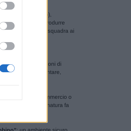
tello non pericoloso),
amo gradualmente introdurre
e una vera e propria squadra ai
ambini nelle operazioni di
 in cui scavare, piantare,
 kit per bambini in commercio o
etto di plastica. La natura fa
to per bambini
.
mbino”
: un ambiente sicuro,