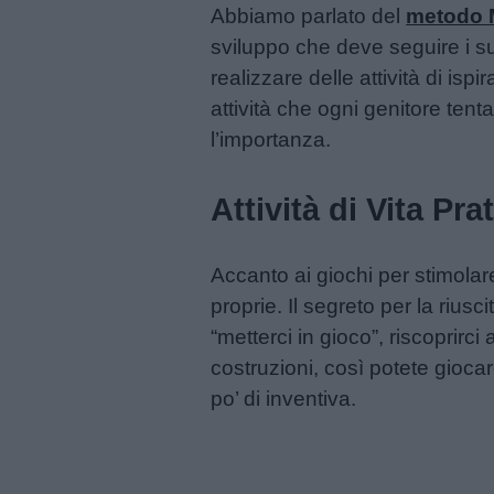
Abbiamo parlato del
metodo 
Schede
sviluppo che deve seguire i su
didattiche
realizzare delle attività di is
attività che ogni genitore ten
Disegni
l’importanza.
da
colorare
Attività di Vita Prat
Storie
Accanto ai giochi per stimolar
per
proprie. Il segreto per la rius
bambini
“metterci in gioco”, riscoprirc
costruzioni, così potete gioca
Feste
po’ di inventiva.
e
giornate