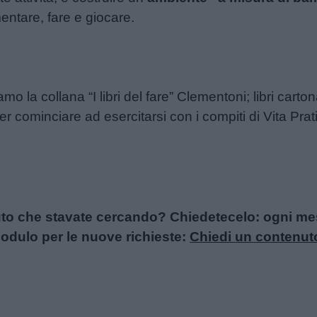
mentare, fare e giocare.
mo la collana “I libri del fare” Clementoni; libri carton
cominciare ad esercitarsi con i compiti di Vita Prati
uto che stavate cercando? Chiedetecelo: ogni mese
l modulo per le nuove richieste:
Chiedi un contenut