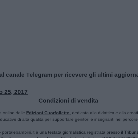
al
canale Telegram
per ricevere gli ultimi aggiorn
o 25, 2017
Condizioni di vendita
ta online delle
Edizioni Cuorfolletto
, dedicata alla didattica e alla crea
 educative di alta qualità per supportare genitori e insegnanti nel percorso
i - portalebambini.it è una testata giornalistica registrata presso il Tribu