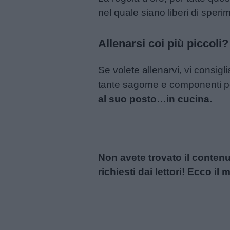
nel quale siano liberi di speri
Chi
siamo
Allenarsi coi più piccoli?
Contatti
Se volete allenarvi, vi consiglia
tante sagome e componenti per 
Privacy
al suo posto…in cucina.
policy
Non avete trovato il conten
richiesti dai lettori! Ecco i