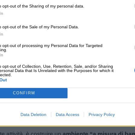
o opt-out of the Sharing of my personal data.
In
 affettare (verdure morbide, possibilmente con un col
te attività divertentissime per i bambini, che possi
o opt-out of the Sale of my Personal Data.
ciamo facendo i biscotti la domenica, fino a diventar
In
to opt-out of processing my Personal Data for Targeted
ing.
In
la fortuna di avere un giardino, fatevi assistere dai b
o opt-out of Collection, Use, Retention, Sale, and/or Sharing
ersonal Data that Is Unrelated with the Purposes for which it
ssibilità, lasciate un angolo tutto per loro; un angolo
lected.
Out
nitamente più utile di un’altalena.
CONFIRM
non avete il giardino, potete utilizzare uno dei tanti
l resto, per coltivare un paio di piantine, basta un vas
Data Deletion
Data Access
Privacy Policy
 qualche altra idea, leggete il nostro articolo sull’
or
e attività, è costruire un
ambiente “a misura di ba