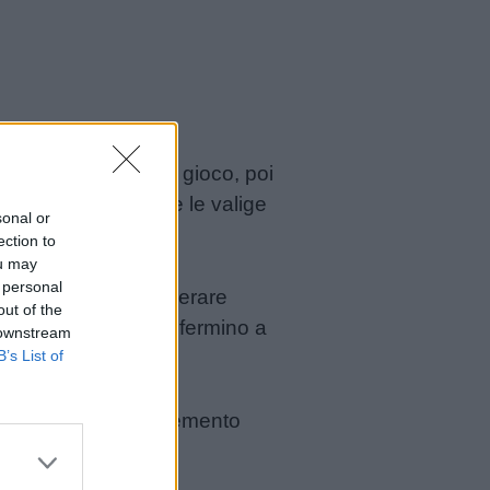
e volte sarà come un gioco, poi
 i vestiti, preparare le valige
sonal or
ection to
ou may
 personal
 bambini. Aiuta a generare
out of the
le che i bambini si fermino a
 downstream
B’s List of
o diventeranno un elemento
he non si rompe e