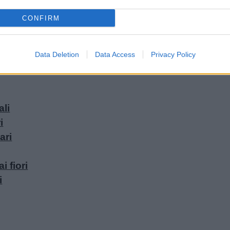
CONFIRM
Data Deletion
Data Access
Privacy Policy
ali
i
ari
i fiori
i