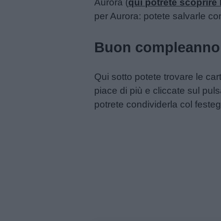
Aurora (
qui potrete scoprire 
per Aurora: potete salvarle co
Schede
didattiche
Buon compleanno
Disegni
Qui sotto potete trovare le ca
da
piace di più e cliccate sul pu
colorare
potrete condividerla col festeg
Storie
per
bambini
Feste
e
giornate