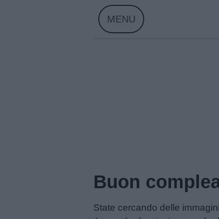
Skip
MENU
to
content
Home
Buon complea
State cercando delle immagini
Menu