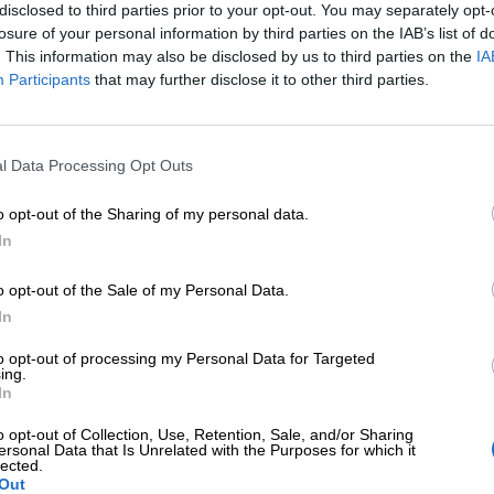
disclosed to third parties prior to your opt-out. You may separately opt-
losure of your personal information by third parties on the IAB’s list of
ampare
. This information may also be disclosed by us to third parties on the
IA
Participants
that may further disclose it to other third parties.
 di auguri fatto a mano
? Scoprite il nostro articolo
“b
overete tanti modelli disegnati a mano da noi e pronti
l Data Processing Opt Outs
con l’illustrazione su un lato e la dedica sul retro) inv
ni di compleanno”
.
o opt-out of the Sharing of my personal data.
In
auguri per gli onomastici: potete trovarle tutte nella
o opt-out of the Sale of my Personal Data.
e per fare gli auguri
.
In
e che sul nostro sito potete scoprire le origini e il si
to opt-out of processing my Personal Data for Targeted
ing.
? Abbiamo raccolto più di 2000 nomi, da quelli più usat
In
o opt-out of Collection, Use, Retention, Sale, and/or Sharing
ersonal Data that Is Unrelated with the Purposes for which it
lected.
Out