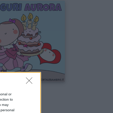
va
sonal or
ection to
ou may
 personal