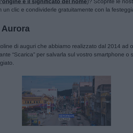
l’origine e il significato del nome
)? Scoprite le nost
n un clic e condividerle gratuitamente con la festeggi
 Aurora
rtoline di auguri che abbiamo realizzato dal 2014 ad o
lsante “Scarica” per salvarla sul vostro smartphone 
giato.
Unmute
Loaded
:
23.96%