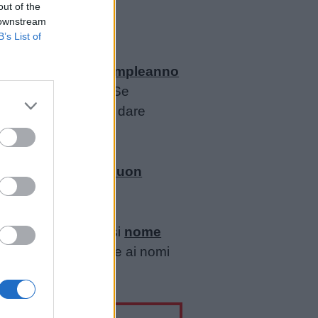
out of the
 downstream
B’s List of
iglietti di buon compleanno
 da personalizzare. Se
ece vi consigliamo di dare
 sezione
Auguri di Buon
gnificato di qualsiasi
nome
i ai nomi stranieri e ai nomi