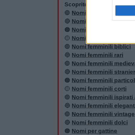
Scoprite anche:
🟣
Nomi più usati in Italia
🔴
Nomi femminili antichi
🟠
Nomi femminili greci
🟡
Nomi femminili latini
🟢
Nomi femminili biblici
🔵
Nomi femminili rari
🟣
Nomi femminili mediev
🔴
Nomi femminili stranier
Link
🟠
Nomi femminili particol
utili
🟡
Nomi femminili corti
🟢
Nomi femminili ispirati a
Chi
🔵
Nomi femminili elegant
siamo
🟣
Nomi femminili vintage
🔴
Nomi femminili dolci
Contatti
🟠
Nomi per gattine