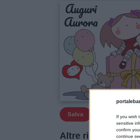
Filastrocche
Giochi
Lavoretti
Nomi
maschili
Nomi
femminili
portalebam
Salva
If you wish 
Frasi
sensitive in
e
confirm you
Altre risorse per 
aforismi
continue se