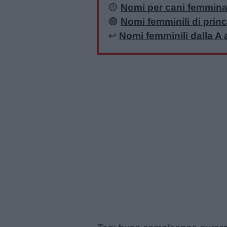
🟡
Nomi per cani femmin
Privacy
🟢
Nomi femminili di prin
policy
↩️
Nomi femminili dalla A a