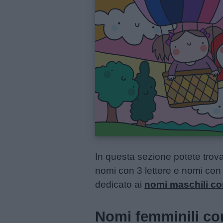
Menu
Schede
didattiche
Disegni
da
colorare
In questa sezione potete trovare
nomi con 3 lettere e nomi con
Storie
dedicato ai
nomi maschili cor
per
bambini
Nomi femminili cor