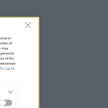
sonal or
ection to
ou may
 personal
out of the
 downstream
B’s List of