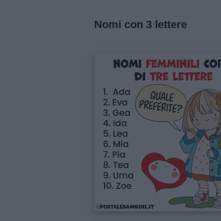
Feste
e
Nomi con 3 lettere
giornate
Filastrocche
Giochi
Lavoretti
Nomi
maschili
Nomi
femminili