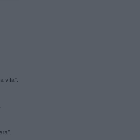
a vita”.
.
era”.