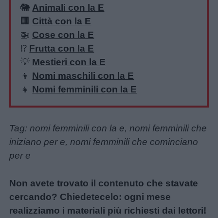
🐘
Animali con la E
🏢
Città con la E
🚁
Cose con la E
⁉️
Frutta con la E
💡
Mestieri con la E
👦
Nomi maschili con la E
👧
Nomi femminili con la E
Tag: nomi femminili con la e, nomi femminili che
iniziano per e, nomi femminili che cominciano
per e
Non avete trovato il contenuto che stavate
cercando? Chiedetecelo: ogni mese
realizziamo i materiali più richiesti dai lettori!