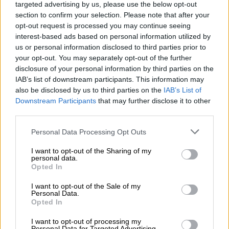
varianti; spesso i nomi vengono categorizzati e
targeted advertising by us, please use the below opt-out
presentati in modo interessante e non
section to confirm your selection. Please note that after your
opt-out request is processed you may continue seeing
convenzionale. Ma non solo: spesso
interest-based ads based on personal information utilized by
contengono riflessioni di educatori, psicologi e
us or personal information disclosed to third parties prior to
pedagogisti utili per guidare i neo-genitori nel
your opt-out. You may separately opt-out of the further
disclosure of your personal information by third parties on the
compito delicato di scegliere un nome.
IAB’s list of downstream participants. This information may
also be disclosed by us to third parties on the
IAB’s List of
Downstream Participants
that may further disclose it to other
third parties.
Personal Data Processing Opt Outs
I want to opt-out of the Sharing of my
personal data.
Opted In
I want to opt-out of the Sale of my
Personal Data.
Opted In
I want to opt-out of processing my
Personal Data for Targeted Advertising.