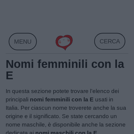
Skip
to
content
CERCA
MENU
Nomi femminili con la
E
In questa sezione potete trovare l’elenco dei
principali
nomi femminili con la E
usati in
Italia. Per ciascun nome troverete anche la sua
origine e il significato. Se state cercando un
nome maschile, è disponibile anche la sezione
dedicata ai
nomi maschili con la E
.