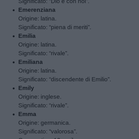
Significato: “Dio è con noi”.
Emerenziana
Filastrocche
Origine: latina.
Significato: “piena di meriti”.
Giochi
Emilia
Origine: latina.
Lavoretti
Significato: “rivale”.
Emiliana
Nomi
Origine: latina.
maschili
Significato: “discendente di Emilio”.
Emily
Nomi
Origine: inglese.
femminili
Significato: “rivale”.
Emma
Frasi
Origine: germanica.
e
Significato: “valorosa”.
aforismi