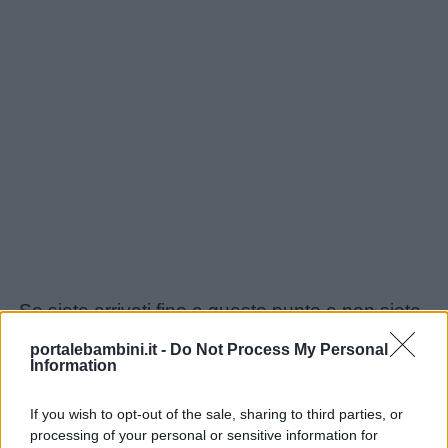
Se siete arrivati fino a questo punto e non siete
riusciti a individuare il nome giusto per il vostro
portalebambini.it -
Do Not Process My Personal
bambino, forse è il caso di consultare un libro
Information
dei nomi. Questi libri offrono una panoramica
If you wish to opt-out of the sale, sharing to third parties, or
completa di nomi, con significati, origini e
processing of your personal or sensitive information for