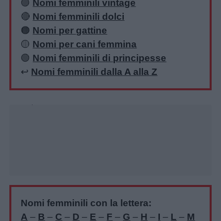
🟣
Nomi femminili vintage
🔴
Nomi femminili dolci
🟠
Nomi per gattine
🟡
Nomi per cani femmina
🟢
Nomi femminili di principesse
↩️
Nomi femminili dalla A alla Z
Unmute
Loaded
:
28.11%
Nomi femminili con la lettera:
A
–
B
–
C
–
D
–
E
–
F
–
G
–
H
–
I
–
L
–
M