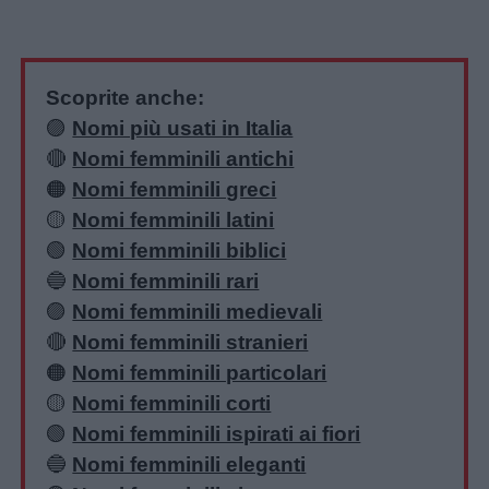
Scoprite anche:
🟣
Nomi più usati in Italia
🔴
Nomi femminili antichi
🟠
Nomi femminili greci
🟡
Nomi femminili latini
🟢
Nomi femminili biblici
🔵
Nomi femminili rari
🟣
Nomi femminili medievali
🔴
Nomi femminili stranieri
🟠
Nomi femminili particolari
🟡
Nomi femminili corti
🟢
Nomi femminili ispirati ai fiori
🔵
Nomi femminili eleganti