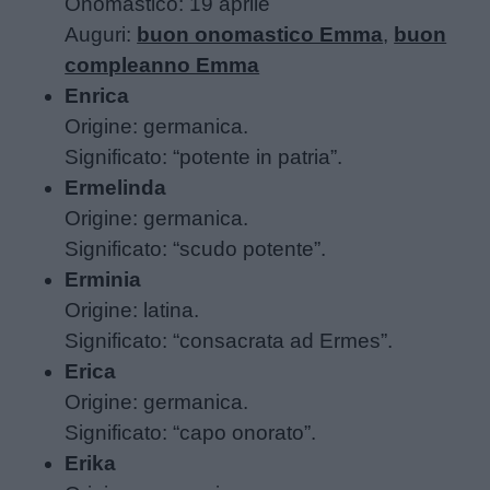
Onomastico: 19 aprile
Auguri:
buon onomastico Emma
,
buon
Buongiorno
compleanno Emma
Enrica
Buonanotte
Origine: germanica.
Significato: “potente in patria”.
Auguri
Ermelinda
Origine: germanica.
Barzellette
Significato: “scudo potente”.
Erminia
Educazione
Origine: latina.
positiva
Significato: “consacrata ad Ermes”.
Erica
Origine: germanica.
Significato: “capo onorato”.
Erika