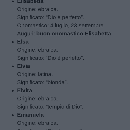
Elisabetta
Origine: ebraica.
Schede
Significato: “Dio è perfetto”.
didattiche
Onomastico: 4 luglio, 23 settembre
Auguri:
buon onomastico Elisabetta
Disegni
Elsa
da
Origine: ebraica.
colorare
Significato: “Dio è perfetto”.
Elvia
Storie
Origine: latina.
per
Significato: “bionda”.
bambini
Elvira
Origine: ebraica.
Feste
Significato: “tempio di Dio”.
e
Emanuela
giornate
Origine: ebraica.