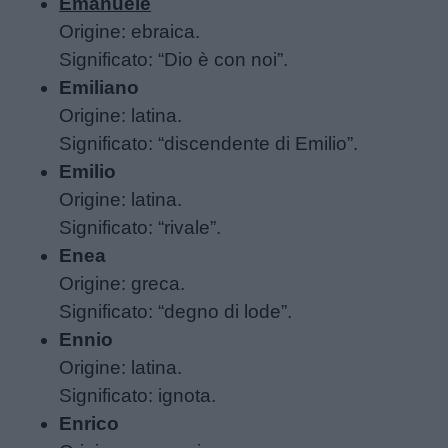
Emanuele
Origine: ebraica.
Filastrocche
Significato: “Dio è con noi”.
Emiliano
Giochi
Origine: latina.
Significato: “discendente di Emilio”.
Lavoretti
Emilio
Origine: latina.
Nomi
Significato: “rivale”.
maschili
Enea
Origine: greca.
Nomi
Significato: “degno di lode”.
femminili
Ennio
Origine: latina.
Frasi
Significato: ignota.
e
Enrico