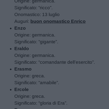
aforismi
Origine: germanica.
Significato: “ricco”.
Onomastico: 13 luglio
Buongiorno
Auguri:
buon onomastico Enrico
Enzo
Buonanotte
Origine: germanica.
Significato: “gigante”.
Auguri
Eraldo
Origine: germanica.
Barzellette
Significato: “comandante dell’esercito”.
Erasmo
Educazione
Origine: greca.
positiva
Significato: “amabile”.
Ercole
Origine: greca.
Significato: “gloria di Era”.