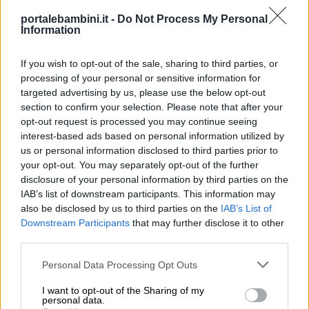
portalebambini.it -
Do Not Process My Personal
Information
If you wish to opt-out of the sale, sharing to third parties, or
processing of your personal or sensitive information for
targeted advertising by us, please use the below opt-out
Se siete arrivati fino a questo punto e non siete
section to confirm your selection. Please note that after your
riusciti a individuare il nome giusto per il vostro
opt-out request is processed you may continue seeing
bambino, forse è il caso di consultare un libro
interest-based ads based on personal information utilized by
us or personal information disclosed to third parties prior to
dei nomi. Questi libri offrono una panoramica
your opt-out. You may separately opt-out of the further
completa di nomi, con significati, origini e
disclosure of your personal information by third parties on the
varianti; spesso i nomi vengono categorizzati e
IAB’s list of downstream participants. This information may
also be disclosed by us to third parties on the
IAB’s List of
presentati in modo interessante e non
Downstream Participants
that may further disclose it to other
convenzionale. Ma non solo: spesso
third parties.
contengono riflessioni di educatori, psicologi e
Personal Data Processing Opt Outs
pedagogisti utili per guidare i neo-genitori nel
compito delicato di scegliere un nome.
I want to opt-out of the Sharing of my
personal data.