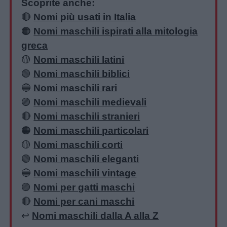
Scoprite anche:
🔴
Nomi più usati in Italia
🟠
Nomi maschili ispirati alla mitologia
greca
🟡
Nomi maschili latini
🟢
Nomi maschili biblici
🔵
Nomi maschili rari
🟣
Nomi maschili medievali
🔴
Nomi maschili stranieri
🟠
Nomi maschili particolari
🟡
Nomi maschili corti
🟢
Nomi maschili eleganti
🔵
Nomi maschili vintage
🟣
Nomi per gatti maschi
🔴
Nomi per cani maschi
↩️
Nomi maschili dalla A alla Z