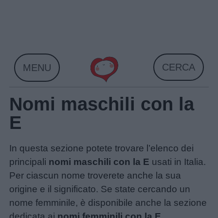
Skip
to
content
CERCA
MENU
Nomi maschili con la
E
In questa sezione potete trovare l’elenco dei
principali
nomi maschili con la E
usati in Italia.
Per ciascun nome troverete anche la sua
origine e il significato. Se state cercando un
nome femminile, è disponibile anche la sezione
dedicata ai
nomi femminili con la E
.