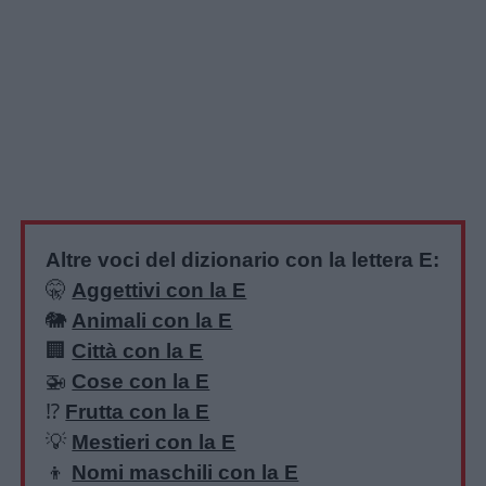
Altre voci del dizionario con la lettera E:
🤫
Aggettivi con la E
🐘
Animali con la E
🏢
Città con la E
🚁
Cose con la E
⁉️
Frutta con la E
💡
Mestieri con la E
👦
Nomi maschili con la E