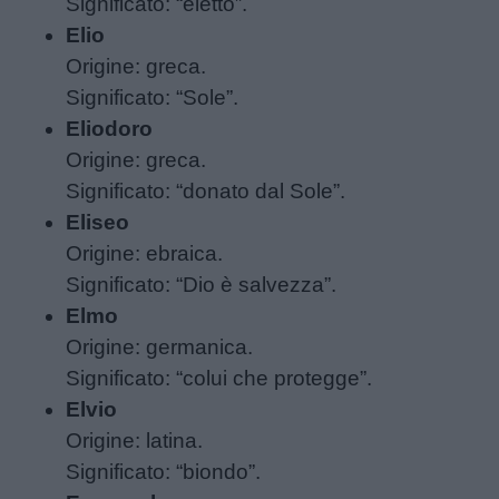
Significato: “eletto”.
Elio
Origine: greca.
Schede
Significato: “Sole”.
didattiche
Eliodoro
Origine: greca.
Disegni
Significato: “donato dal Sole”.
da
Eliseo
colorare
Origine: ebraica.
Significato: “Dio è salvezza”.
Storie
Elmo
per
Origine: germanica.
bambini
Significato: “colui che protegge”.
Elvio
Feste
Origine: latina.
e
Significato: “biondo”.
giornate