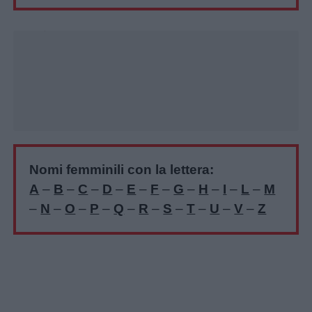
Unmute
Loaded
:
16.29%
Nomi femminili con la lettera:
A
–
B
–
C
–
D
–
E
–
F
–
G
–
H
–
I
–
L
–
M
–
N
–
O
–
P
–
Q
–
R
–
S
–
T
–
U
–
V
–
Z