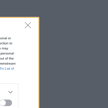
sonal or
ection to
ou may
 personal
out of the
 downstream
B’s List of