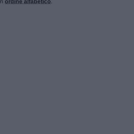
 in
ordine alfabetico
.