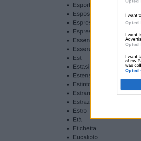
Opted 
Esportazione
siamo
Esposizione
I want t
Espressione
Opted 
Contatti
Espresso
I want 
Advertis
Essenza
Privacy
Opted 
Essere
policy
I want t
Est
of my P
was col
Estasi
Opted 
Estensione
Estintore
Estraneo
Estrazione
Estro
Età
Etichetta
Eucalipto