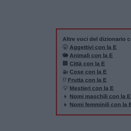
Altre voci del dizionario c
🤫
Aggettivi con la E
🐘
Animali con la E
🏢
Città con la E
🚁
Cose con la E
⁉️
Frutta con la E
💡
Mestieri con la E
👦
Nomi maschili con la E
👧
Nomi femminili con la 