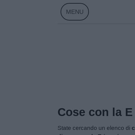
Skip
MENU
to
content
Cose con la E
State cercando un elenco di
c
Home