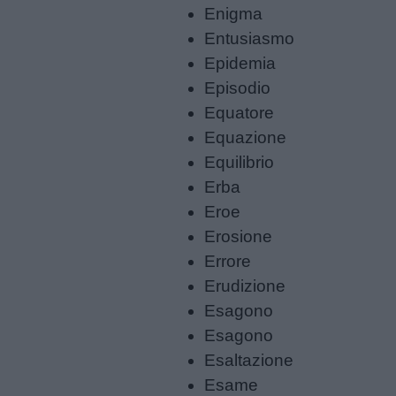
Enigma
Frasi
Entusiasmo
e
Epidemia
aforismi
Episodio
Equatore
Buongiorno
Equazione
Equilibrio
Buonanotte
Erba
Eroe
Auguri
Erosione
Errore
Barzellette
Erudizione
Esagono
Educazione
Esagono
positiva
Esaltazione
Esame