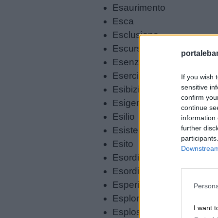
Esaurimento
Esca
Esclusione
Escursione
portalebam
Esenzione
Esercizio
If you wish 
sensitive in
Esibizione
confirm you
Esigenza
continue se
Esilio
information 
further disc
Esistenza
participants
Esito
Downstream 
Esordiente
Link
Esordio
utili
Esperimento
Persona
Esplorazione
I want t
Esplosione
Chi