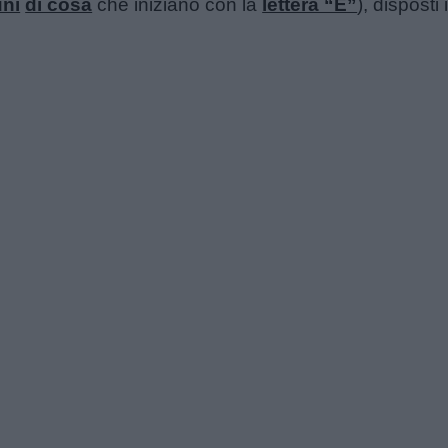
ni
di cosa
che iniziano con la
lettera “E”
), disposti