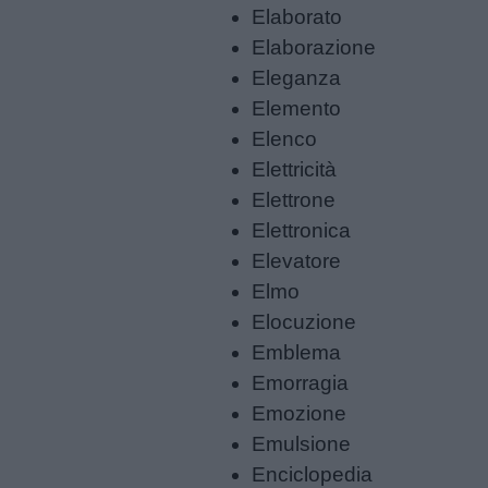
Elaborato
Feste
Elaborazione
e
Eleganza
giornate
Elemento
Elenco
Filastrocche
Elettricità
Elettrone
Giochi
Elettronica
Elevatore
Lavoretti
Elmo
Elocuzione
Nomi
Emblema
maschili
Emorragia
Emozione
Nomi
Emulsione
femminili
Enciclopedia