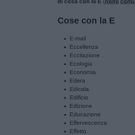
di cosa con la E
(
nomi
comu
Cose con la E
Menu
E-mail
Schede
Eccellenza
didattiche
Eccitazione
Ecologia
Disegni
Economia
da
Edera
colorare
Edicola
Edificio
Storie
Edizione
per
Educazione
bambini
Effervescenza
Effetto