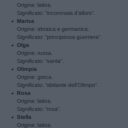
Giochi
Origine: latina.
Significato: “incoronata d’alloro”.
Lavoretti
Marisa
Origine: ebraica e germanica.
Nomi
Significato: “principessa guerriera”.
maschili
Olga
Origine: russa.
Nomi
Significato: “santa”.
femminili
Olimpia
Origine: greca.
Significato: “abitante dell’Olimpo”.
Frasi
Rosa
e
Origine: latina.
aforismi
Significato: “rosa”.
Stella
Buongiorno
Origine: latina.