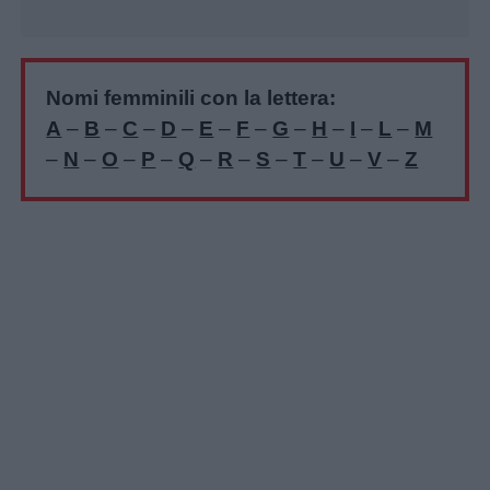
Nomi femminili con la lettera:
A
–
B
–
C
–
D
–
E
–
F
–
G
–
H
–
I
–
L
–
M
–
N
–
O
–
P
–
Q
–
R
–
S
–
T
–
U
–
V
–
Z