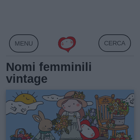
Skip
to
content
CERCA
MENU
Nomi femminili
vintage