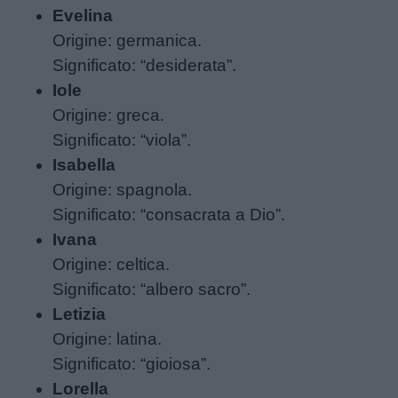
didattiche
Evelina
Origine: germanica.
Disegni
Significato: “desiderata”.
da
Iole
colorare
Origine: greca.
Significato: “viola”.
Storie
Isabella
per
Origine: spagnola.
bambini
Significato: “consacrata a Dio”.
Ivana
Feste
Origine: celtica.
e
Significato: “albero sacro”.
giornate
Letizia
Origine: latina.
Filastrocche
Significato: “gioiosa”.
Lorella