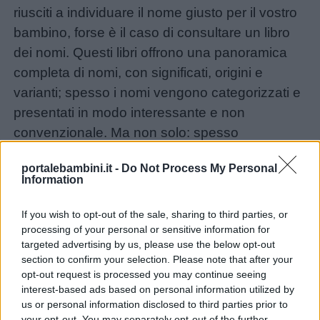
riusciti a individuare il nome giusto per il vostro
bambino, forse è il caso di consultare un libro
dei nomi. Questi libri offrono una panoramica
completa di nomi, con significati, origini e
varianti; spesso i nomi vengono categorizzati e
presentati in modo interessante e non
convenzionale. Ma non solo: spesso
contengono riflessioni di educatori, psicologi e
portalebambini.it -
Do Not Process My Personal
pedagogisti utili per guidare i neo-genitori nel
Information
compito delicato di scegliere un nome.
If you wish to opt-out of the sale, sharing to third parties, or
processing of your personal or sensitive information for
targeted advertising by us, please use the below opt-out
section to confirm your selection. Please note that after your
opt-out request is processed you may continue seeing
interest-based ads based on personal information utilized by
us or personal information disclosed to third parties prior to
your opt-out. You may separately opt-out of the further