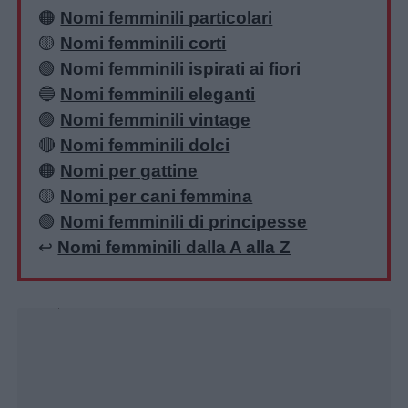
🟠
Nomi femminili particolari
🟡
Nomi femminili corti
🟢
Nomi femminili ispirati ai fiori
🔵
Nomi femminili eleganti
🟣
Nomi femminili vintage
🔴
Nomi femminili dolci
🟠
Nomi per gattine
🟡
Nomi per cani femmina
🟢
Nomi femminili di principesse
↩️
Nomi femminili dalla A alla Z
Unmute
Loaded
:
25.96%