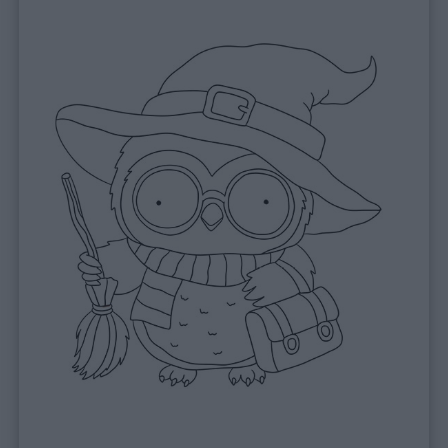
giornate
Filastrocche
Giochi
Lavoretti
Nomi
maschili
Nomi
femminili
Frasi
e