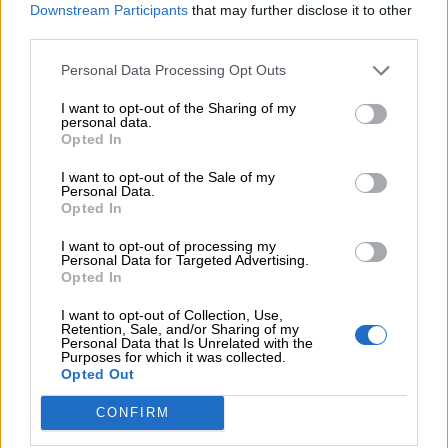
Downstream Participants
that may further disclose it to other
third parties.
Animali del bosco da colorare:
Personal Data Processing Opt Outs
🔴
Cervo
I want to opt-out of the Sharing of my
🟠
Cinghiale
personal data.
Opted In
🟡
Coniglio
🟢
Ghiro
I want to opt-out of the Sale of my
Personal Data.
🔵
Gufo
Opted In
🟣
Insetti
I want to opt-out of processing my
🔴
Lupo
Personal Data for Targeted Advertising.
Opted In
🟠
Orso
🟡
Picchio
I want to opt-out of Collection, Use,
Retention, Sale, and/or Sharing of my
🟢
Riccio
Personal Data that Is Unrelated with the
Purposes for which it was collected.
🔵
Scoiattolo
Opted Out
🟣
Volpe
CONFIRM
🔴
Animali in letargo