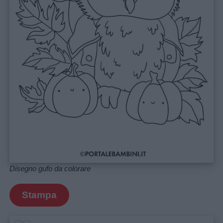
Disegno gufo da colorare
Stampa