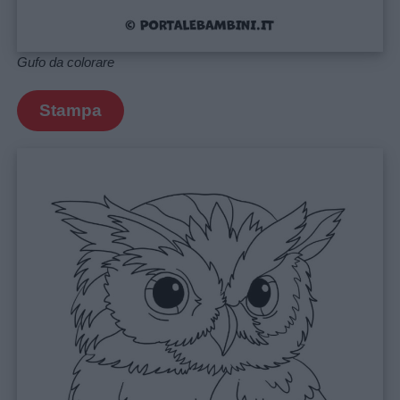
aforismi
Gufo da colorare
Buongiorno
Stampa
Buonanotte
Auguri
Barzellette
Educazione
positiva