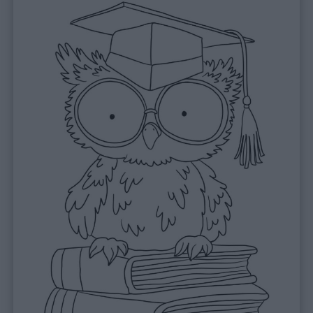
Link
utili
Chi
siamo
Contatti
Privacy