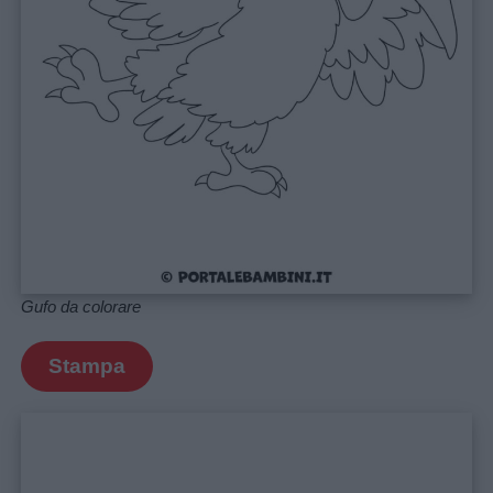
Menu
Schede
didattiche
Disegni
da
colorare
Gufo da colorare
Storie
per
Stampa
bambini
Feste
e