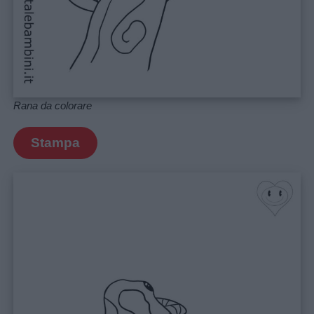
Rana da colorare
Stampa
Link
utili
Chi
siamo
Contatti