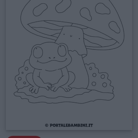
Feste
e
giornate
Filastrocche
Giochi
Lavoretti
Nomi
maschili
Nomi
femminili