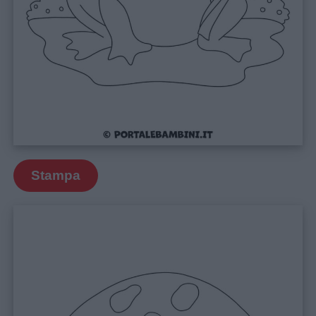
Menu
Schede
didattiche
Disegni
Stampa
da
colorare
Storie
per
bambini