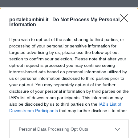
portalebambini.it -
Do Not Process My Personal
Information
If you wish to opt-out of the sale, sharing to third parties, or
processing of your personal or sensitive information for
targeted advertising by us, please use the below opt-out
section to confirm your selection. Please note that after your
opt-out request is processed you may continue seeing
interest-based ads based on personal information utilized by
us or personal information disclosed to third parties prior to
your opt-out. You may separately opt-out of the further
disclosure of your personal information by third parties on the
IAB’s list of downstream participants. This information may
Scoprite i
coloring book di Cuorfolletto
:
also be disclosed by us to third parties on the
IAB’s List of
all’interno troverete tutti i nostri personaggi
Downstream Participants
that may further disclose it to other
third parties.
doodle più amati da colorare.
Unmute
Personal Data Processing Opt Outs
Loaded
:
41.18%