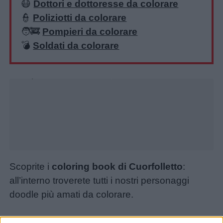
😷
Dottori e dottoresse da colorare
👮
Poliziotti da colorare
🧑‍🚒
Pompieri da colorare
💣
Soldati da colorare
Unmute
Loaded
:
35.04%
Scoprite i
coloring book di Cuorfolletto
:
all’interno troverete tutti i nostri personaggi
doodle più amati da colorare.