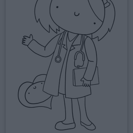
Lavoretti
Nomi
maschili
Nomi
femminili
Frasi
e
aforismi
Buongiorno
Buonanotte