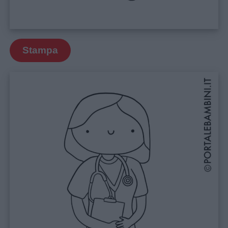
Stampa
Menu
Schede
didattiche