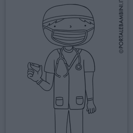
Link
utili
Chi
siamo
Contatti
Privacy
policy