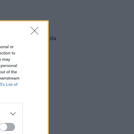
aggi doodle più amati da
sonal or
ection to
ou may
 personal
out of the
 downstream
B’s List of