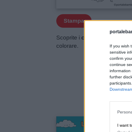
aforismi
Stampa
Buongiorno
portalebam
Scoprite i
coloring book di C
Buonanotte
colorare.
If you wish 
sensitive in
Auguri
confirm you
continue se
information 
Barzellette
further disc
participants
Downstream 
Educazione
positiva
Persona
I want t