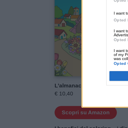
Opted 
I want t
Opted 
I want 
Advertis
Opted 
I want t
of my P
was col
Opted 
Link
L’almanacco del cuore
utili
€ 10,40
Chi
Scopri su Amazon
siamo