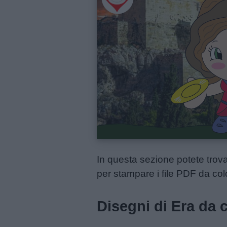
Menu
Schede
didattiche
Disegni
da
colorare
Storie
In questa sezione potete trovar
per
per stampare i file PDF da col
bambini
Disegni di Era da 
Feste
e