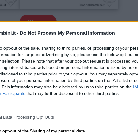
Stampa
bini.it -
Do Not Process My Personal Information
uorfolletto
: all’interno troverete tutti i nostri person
to opt-out of the sale, sharing to third parties, or processing of your per
formation for targeted advertising by us, please use the below opt-out s
r selection. Please note that after your opt-out request is processed y
eing interest-based ads based on personal information utilized by us or
disclosed to third parties prior to your opt-out. You may separately opt-
losure of your personal information by third parties on the IAB’s list of
. This information may also be disclosed by us to third parties on the
IA
Participants
that may further disclose it to other third parties.
Unmute
Loaded
:
24.92%
l Data Processing Opt Outs
o opt-out of the Sharing of my personal data.