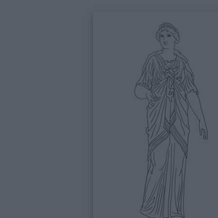
giornate
Filastrocche
Giochi
Lavoretti
Nomi
maschili
Nomi
femminili
Frasi
e