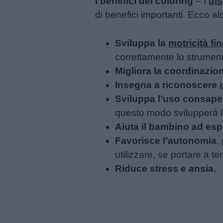
I benefici del coloring
– I
dis
Contatti
di benefici importanti. Ecco al
Privacy
Sviluppa la
motricità fi
policy
correttamente lo strumento
Migliora la coordinazi
Insegna a riconoscere
Sviluppa l’uso consapev
questo modo svilupperà l
Aiuta il bambino ad esp
Favorisce l’autonomia
,
utilizzare, se portare a t
Riduce stress e ansia
.