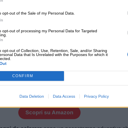
In
o opt-out of the Sale of my Personal Data.
In
to opt-out of processing my Personal Data for Targeted
ing.
In
o opt-out of Collection, Use, Retention, Sale, and/or Sharing
ersonal Data that Is Unrelated with the Purposes for which it
lected.
Out
CONFIRM
Il giardino delle emozioni
€ 12,97
Data Deletion
Data Access
Privacy Policy
Scopri su Amazon