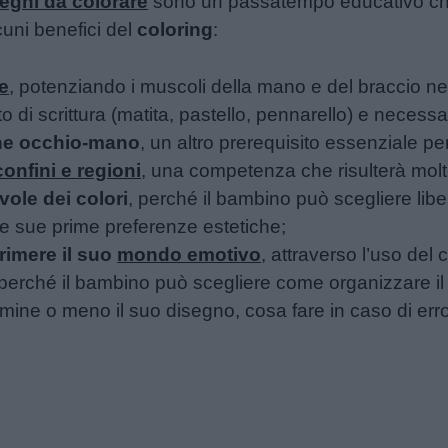
egni da colorare
sono un passatempo educativo che o
cuni benefici del
coloring
:
ne
, potenziando i muscoli della mano e del braccio 
 di scrittura (matita, pastello, pennarello) e necessar
one occhio-mano
, un altro prerequisito essenziale pe
confini e regioni
, una competenza che risulterà molt
ole dei colori
, perché il bambino può scegliere lib
e sue prime preferenze estetiche;
rimere il suo
mondo emotivo
, attraverso l’uso del 
 perché il bambino può scegliere come organizzare il l
ermine o meno il suo disegno, cosa fare in caso di err