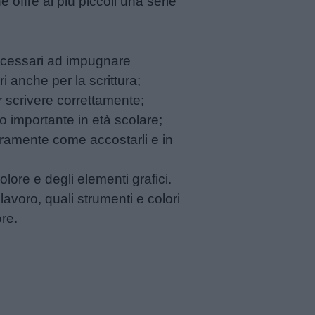
ffre ai più piccoli una serie
necessari ad impugnare
i anche per la scrittura;
r scrivere correttamente;
o importante in età scolare;
eramente come accostarli e in
colore e degli elementi grafici.
avoro, quali strumenti e colori
ore.