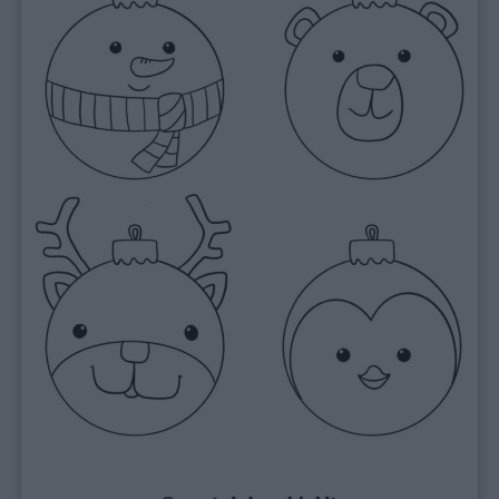
Link
utili
Chi
siamo
Contatti