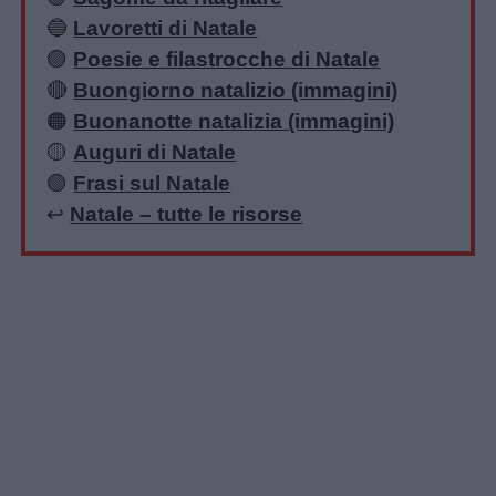
🔵
Lavoretti di Natale
🟣
Poesie e filastrocche di Natale
🔴
Buongiorno natalizio (immagini)
🟠
Buonanotte natalizia (immagini)
🟡
Auguri di Natale
🟢
Frasi sul Natale
↩️
Natale – tutte le risorse