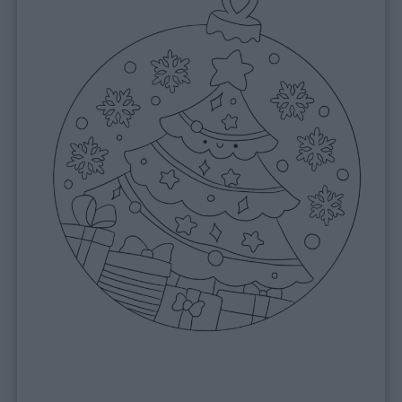
Feste
e
giornate
Filastrocche
Giochi
Lavoretti
Nomi
maschili
Nomi
femminili