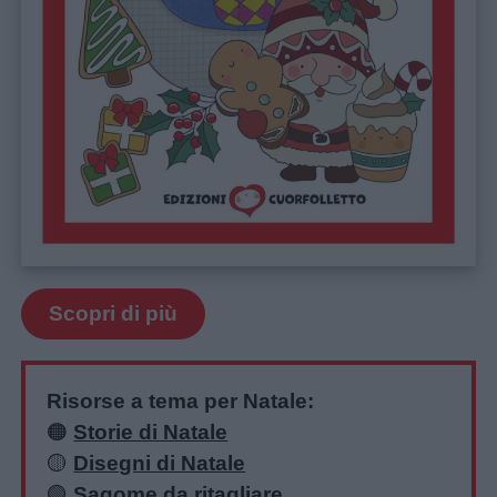
Scopri di più
Risorse a tema per Natale:
🟠
Storie di Natale
🟡
Disegni di Natale
🟢
Sagome da ritagliare