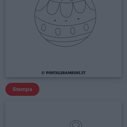
Menu
Schede
didattiche
Disegni
da
colorare
Stampa
Storie
per
bambini