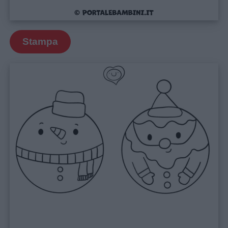
Frasi
e
aforismi
Stampa
Buongiorno
Buonanotte
Auguri
Barzellette
Educazione
positiva