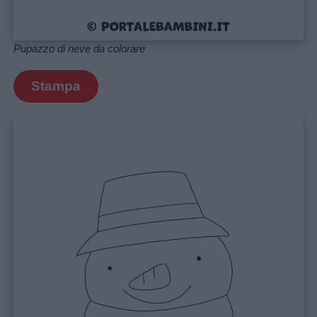
Disegni
da
Pupazzo di neve da colorare
colorare
Stampa
Storie
per
bambini
Feste
e
giornate
Filastrocche
Giochi