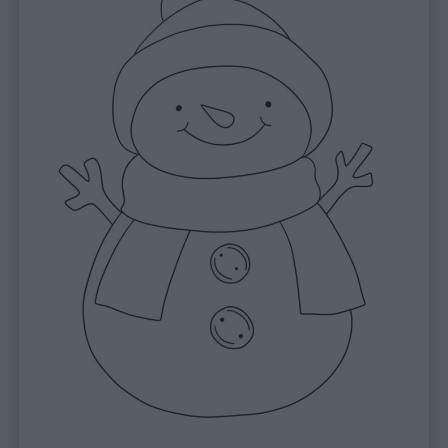
Home
Menu
Schede
didattiche