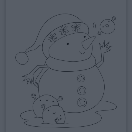
Auguri
Barzellette
Educazione
positiva