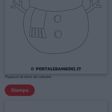
Lavoretti
Nomi
maschili
Nomi
femminili
Frasi
e
Pupazzo di neve da colorare
aforismi
Stampa
Buongiorno
Buonanotte