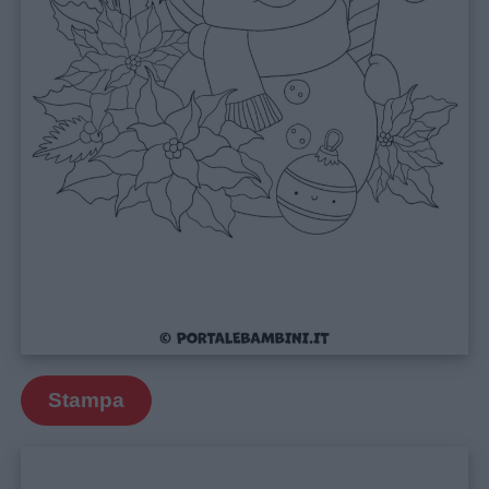
Link
utili
Chi
siamo
Contatti
Privacy
policy
Stampa