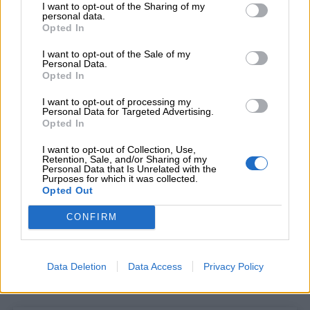
I want to opt-out of the Sharing of my
personal data.
Stampa
Opted In
I want to opt-out of the Sale of my
Personal Data.
Opted In
I want to opt-out of processing my
Personal Data for Targeted Advertising.
Opted In
I want to opt-out of Collection, Use,
Retention, Sale, and/or Sharing of my
Personal Data that Is Unrelated with the
Purposes for which it was collected.
Opted Out
CONFIRM
If you wish to opt-out of the sale, sharing to third parties, or
processing of your personal or sensitive information for
targeted advertising by us, please use the below opt-out
section to confirm your selection. Please note that after your
Data Deletion
Data Access
Privacy Policy
Stampa
opt-out request is processed you may continue seeing
interest-based ads based on personal information utilized by
us or personal information disclosed to third parties prior to