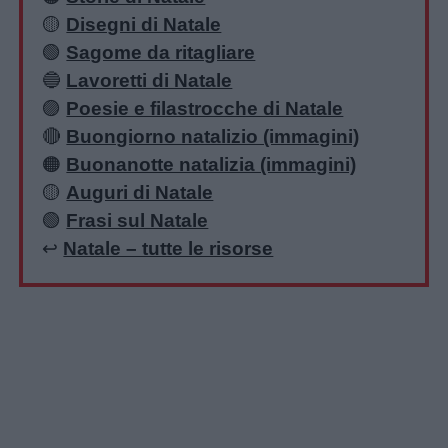
🟡
Disegni di Natale
🟢
Sagome da ritagliare
🔵
Lavoretti di Natale
🟣
Poesie e filastrocche di Natale
🔴
Buongiorno natalizio (immagini)
🟠
Buonanotte natalizia (immagini)
🟡
Auguri di Natale
🟢
Frasi sul Natale
↩️
Natale – tutte le risorse