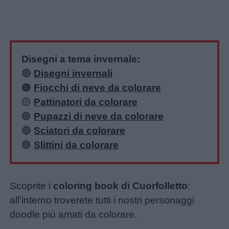
Disegni a tema invernale:
🔴
Disegni invernali
🟠
Fiocchi di neve da colorare
🟡
Pattinatori da colorare
🟢
Pupazzi di neve da colorare
🔵
Sciatori da colorare
🟣
Slittini da colorare
Scoprite i
coloring book di Cuorfolletto
:
all’interno troverete tutti i nostri personaggi
doodle più amati da colorare.