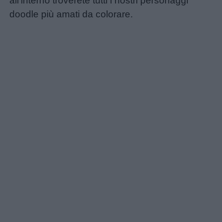
all’interno troverete tutti i nostri personaggi
doodle più amati da colorare.