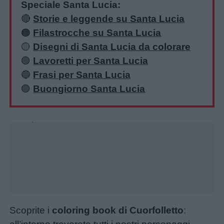
Speciale Santa Lucia:
🔴
Storie e leggende su Santa Lucia
🟠
Filastrocche su Santa Lucia
🟡
Disegni di Santa Lucia da colorare
🟢
Lavoretti per Santa Lucia
🔵
Frasi per Santa Lucia
🟣
Buongiorno Santa Lucia
Unmute
Loaded
:
27.26%
Scoprite i
coloring book di Cuorfolletto
: