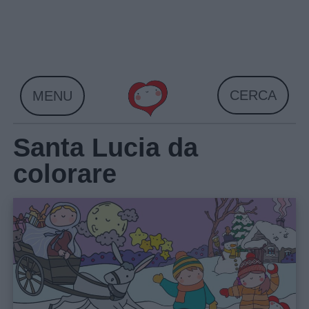
Skip
to
content
CERCA
MENU
Santa Lucia da
colorare