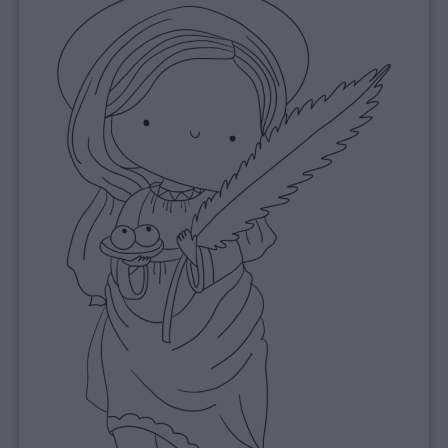
Menu
Schede
didattiche
Disegni
da
colorare
Storie
per
bambini