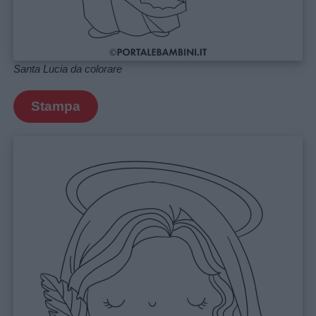
Feste
e
giornate
Santa Lucia da colorare
Filastrocche
Stampa
Giochi
Lavoretti
Nomi
maschili
Nomi
femminili