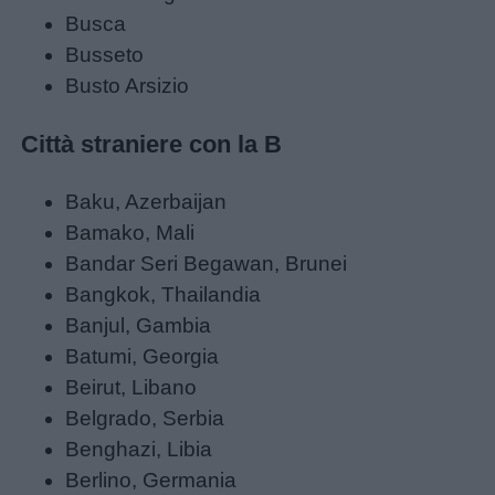
Busca
Filastrocche
Busseto
Busto Arsizio
Giochi
Città straniere con la B
Lavoretti
Baku, Azerbaijan
Bamako, Mali
Nomi
Bandar Seri Begawan, Brunei
maschili
Bangkok, Thailandia
Banjul, Gambia
Nomi
Batumi, Georgia
femminili
Beirut, Libano
Belgrado, Serbia
Frasi
Benghazi, Libia
e
Berlino, Germania
aforismi