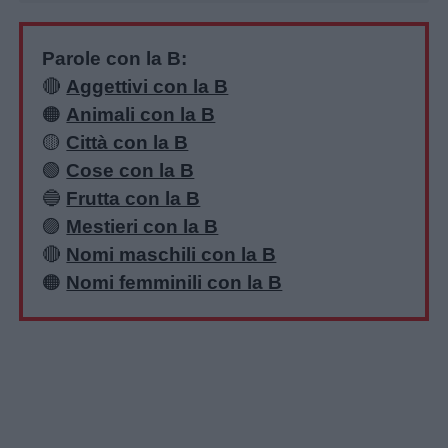
Parole con la B:
🔴
Aggettivi con la B
🟠
Animali con la B
🟡
Città con la B
🟢
Cose con la B
🔵
Frutta con la B
🟣
Mestieri con la B
🔴
Nomi maschili con la B
🟠
Nomi femminili con la B