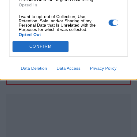
🏢
Città con la O
Opted In
🌇
Città con la P
I want to opt-out of Collection, Use,
Retention, Sale, and/or Sharing of my
🏡
Città con la Q
Personal Data that Is Unrelated with the
Purposes for which it was collected.
🌆
Città con la R
Opted Out
🌃
Città con la S
CONFIRM
🏠
Città con la T
🏙️
Città con la U
🏢
Città con la V
Data Deletion
Data Access
Privacy Policy
🌇
Città con la Z
Unmute
Loaded
:
24.24%