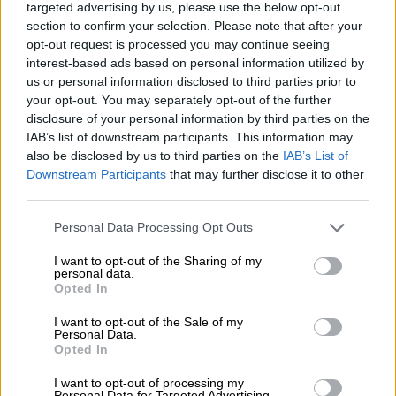
targeted advertising by us, please use the below opt-out
section to confirm your selection. Please note that after your
opt-out request is processed you may continue seeing
interest-based ads based on personal information utilized by
us or personal information disclosed to third parties prior to
Città dalla A alla Z
your opt-out. You may separately opt-out of the further
🌆
Città con la A
disclosure of your personal information by third parties on the
Link
🌃
Città con la B
IAB’s list of downstream participants. This information may
utili
also be disclosed by us to third parties on the
IAB’s List of
🏠
Città con la C
Downstream Participants
that may further disclose it to other
🏙️
Città con la D
third parties.
🏢
Città con la E
Chi
Personal Data Processing Opt Outs
🌇
Città con la F
siamo
🏡
Città con la G
I want to opt-out of the Sharing of my
personal data.
🏬
Città con la H
Opted In
Contatti
🌆
Città con la I
I want to opt-out of the Sale of my
Personal Data.
🌃
Città con la L
Privacy
Opted In
🏠
Città con la M
policy
I want to opt-out of processing my
🏙️
Città con la N
Personal Data for Targeted Advertising.