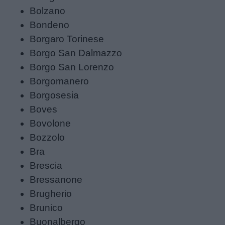
Bolzano
Bondeno
Schede
Borgaro Torinese
didattiche
Borgo San Dalmazzo
Borgo San Lorenzo
Disegni
Borgomanero
da
Borgosesia
colorare
Boves
Bovolone
Storie
Bozzolo
per
Bra
bambini
Brescia
Bressanone
Feste
Brugherio
e
Brunico
giornate
Buonalbergo