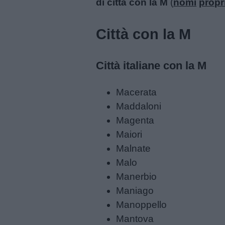
di città con la M
(
nomi
propr
Città con la M
Menu
Città italiane con la M
Schede
didattiche
Macerata
Maddaloni
Disegni
Magenta
da
Maiori
colorare
Malnate
Malo
Manerbio
Storie
Maniago
per
Manoppello
bambini
Mantova