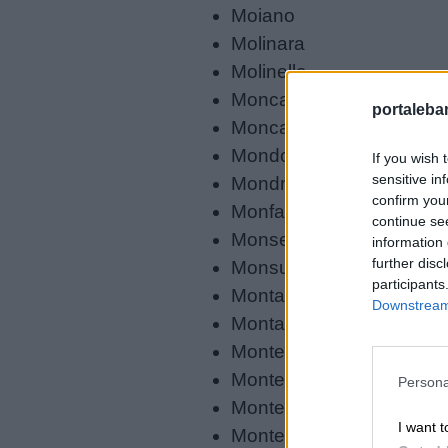
Moiano
Molinara
Molinella
Moncalieri
portalebam
Moncalvo
Mondovì
If you wish 
sensitive in
Mondragone
confirm you
Monfalcone
continue se
Monselice
information 
further disc
Monsummano Terme
participants
Montagnana
Downstream 
Montalto delle Marche
Link
Monte Porzio Catone
utili
Monte San Savino
Persona
Montebbeluna
I want t
Montecassiano
Chi