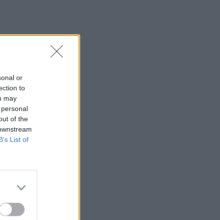
sonal or
ection to
ou may
 personal
out of the
 downstream
B’s List of