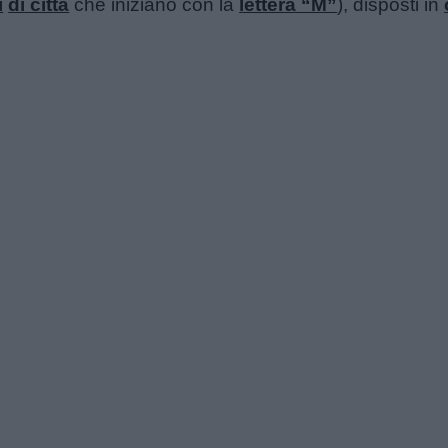
i
di città
che iniziano con la
lettera “M”
), disposti in