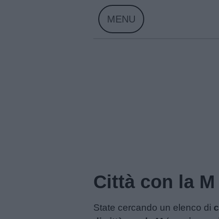
Skip
MENU
to
content
Città con la M
State cercando un elenco di
c
Home