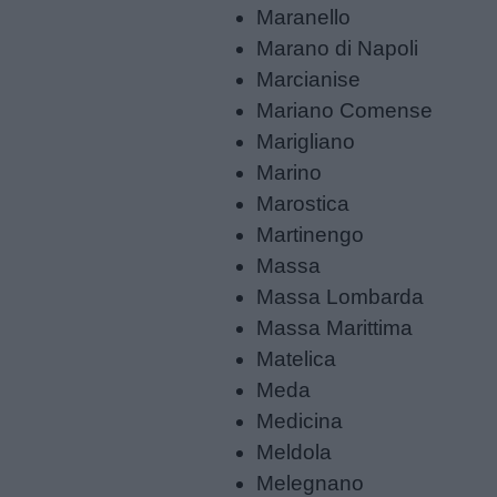
Maranello
Feste
Marano di Napoli
e
Marcianise
giornate
Mariano Comense
Marigliano
Filastrocche
Marino
Marostica
Giochi
Martinengo
Massa
Lavoretti
Massa Lombarda
Massa Marittima
Nomi
Matelica
maschili
Meda
Medicina
Nomi
Meldola
femminili
Melegnano