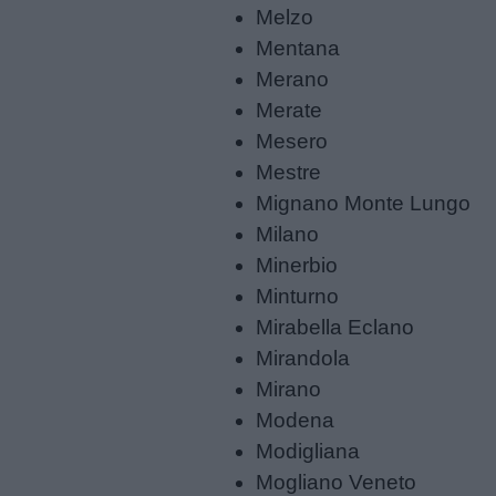
Melzo
Frasi
Mentana
e
Merano
aforismi
Merate
Mesero
Buongiorno
Mestre
Mignano Monte Lungo
Buonanotte
Milano
Minerbio
Auguri
Minturno
Mirabella Eclano
Barzellette
Mirandola
Mirano
Educazione
Modena
positiva
Modigliana
Mogliano Veneto