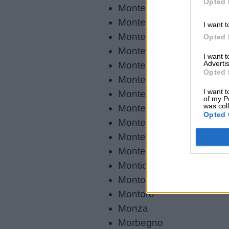
Opted 
Montecatini Terme
siamo
Montecchio Emilia
I want t
Montecchio Maggiore
Opted 
Contatti
Montefalco
I want 
Advertis
Montegrotto Terme
Privacy
Opted 
Montepulciano
policy
I want t
Montereale
of my P
was col
Monterotondo
Opted 
Montesarchio
Montesilvano
Montevarchi
Montichiari
Montopoli in Val d’Arno
Montoro
Monza
Morbegno