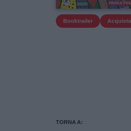
Contatti
Privacy
Booktrailer
Acquista
policy
TORNA A: