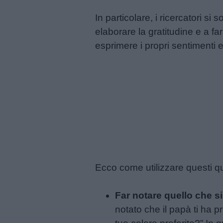
giornate
In particolare, i ricercatori si 
Filastrocche
elaborare la gratitudine e a far
esprimere i propri sentimenti e
Giochi
Lavoretti
Nomi
maschili
Nomi
Ecco come utilizzare questi qu
femminili
Far notare quello che si
Frasi
notato che il papà ti ha pr
e