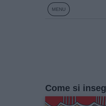
Skip
MENU
to
content
Come si inseg
Home