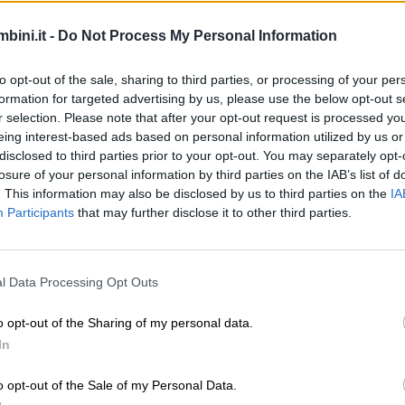
questa fase è importante sottolineare eventuali elemen
empio, il fatto che il papà abbia preparato il piatto pr
bini.it -
Do Not Process My Personal Information
nale importante; gratitudine è prima di tutto conosce
meglio).
to opt-out of the sale, sharing to third parties, or processing of your per
formation for targeted advertising by us, please use the below opt-out s
ondo te perché l’ha fatto?” “Perché pensi di aver ri
r selection. Please note that after your opt-out request is processed y
imenti
: “Come ti senti in questo momento?”
eing interest-based ads based on personal information utilized by us or
che vorresti fare per esprimere questo sentimento?” 
disclosed to third parties prior to your opt-out. You may separately opt-
losure of your personal information by third parties on the IAB’s list of
sprimere i loro sentimenti. Nessun problema: l’obietti
. This information may also be disclosed by us to third parties on the
IA
citino a notare ciò che di buono ricevono, rifletterci 
Participants
that may further disclose it to other third parties.
 reagire in modo positivo col tempo”.
i ad apprezzare maggiormente la vita, a costruire relaz
l Data Processing Opt Outs
ismo e tutti i problemi che comporta. Sfruttare gli even
o leve che abbiamo individuato sopra, è il modo miglio
o opt-out of the Sharing of my personal data.
In
o opt-out of the Sale of my Personal Data.
atitudine secondo la scienza e gli esercizi di grat