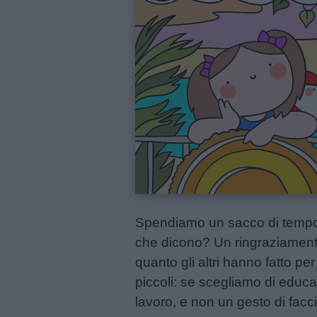
Menu
Schede
didattiche
Disegni
da
colorare
Storie
per
Spendiamo un sacco di tempo 
bambini
che dicono? Un ringraziamento
quanto gli altri hanno fatto pe
Feste
piccoli: se scegliamo di educ
e
lavoro, e non un gesto di facc