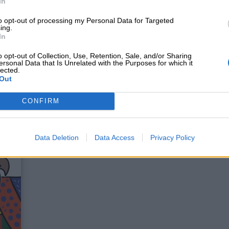
In
to opt-out of processing my Personal Data for Targeted
VOLE:
ing.
In
onoscere le emozioni e a coltivare le buone pratiche c
o opt-out of Collection, Use, Retention, Sale, and/or Sharing
ersonal Data that Is Unrelated with the Purposes for which it
acconti “Cuorfolletto e i suoi amici”.
lected.
Out
CONFIRM
Data Deletion
Data Access
Privacy Policy