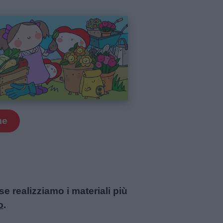
me
 realizziamo i materiali più
o
.