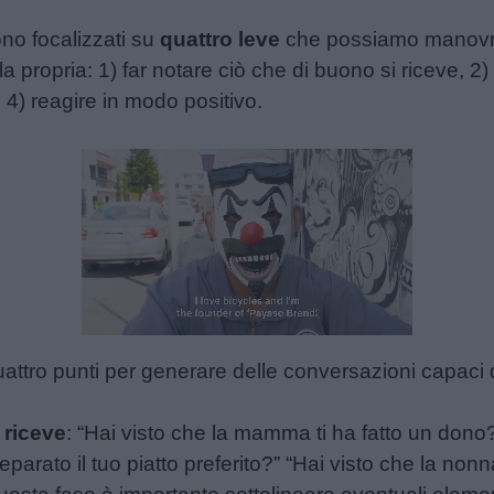
sono focalizzati su
quattro leve
che possiamo manovrar
la propria: 1) far notare ciò che di buono si riceve, 2) a
 4) reagire in modo positivo.
Unmute
Loaded
:
30.25%
attro punti per generare delle conversazioni capaci di
 riceve
: “Hai visto che la mamma ti ha fatto un dono?
eparato il tuo piatto preferito?” “Hai visto che la non