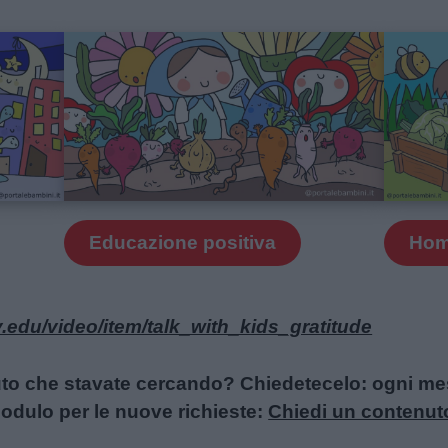
Educazione positiva
Ho
y.edu/video/item/talk_with_kids_gratitude
uto che stavate cercando? Chiedetecelo: ogni mese
l modulo per le nuove richieste:
Chiedi un contenut