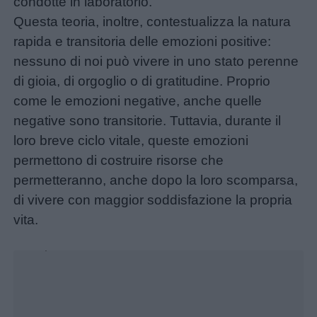
condotte in laboratorio.
Feste
Questa teoria, inoltre, contestualizza la natura
e
rapida e transitoria delle emozioni positive:
giornate
nessuno di noi può vivere in uno stato perenne
di gioia, di orgoglio o di gratitudine. Proprio
Filastrocche
come le emozioni negative, anche quelle
negative sono transitorie. Tuttavia, durante il
Giochi
loro breve ciclo vitale, queste emozioni
permettono di costruire risorse che
Lavoretti
permetteranno, anche dopo la loro scomparsa,
di vivere con maggior soddisfazione la propria
Nomi
vita.
maschili
Unmute
Loaded
:
17.31%
Nomi
femminili