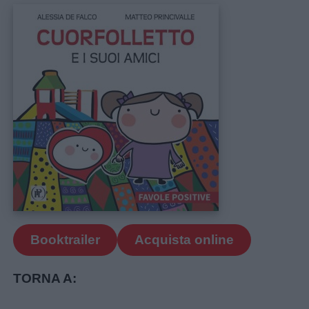
Booktrailer
Acquista online
TORNA A: