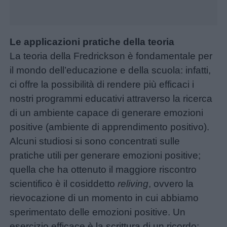
Frasi
e
aforismi
Le applicazioni pratiche della teoria
La teoria della Fredrickson è fondamentale per
il mondo dell’educazione e della scuola: infatti,
Buongiorno
ci offre la possibilità di rendere più efficaci i
nostri programmi educativi attraverso la ricerca
Buonanotte
di un ambiente capace di generare emozioni
positive (ambiente di apprendimento positivo).
Auguri
Alcuni studiosi si sono concentrati sulle
pratiche utili per generare emozioni positive;
Barzellette
quella che ha ottenuto il maggiore riscontro
scientifico è il cosiddetto
reliving
, ovvero la
Educazione
rievocazione di un momento in cui abbiamo
positiva
sperimentato delle emozioni positive. Un
esercizio efficace è la scrittura di un ricordo: