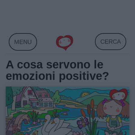
Skip
to
content
CERCA
MENU
A cosa servono le
emozioni positive?