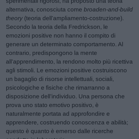
sperimentali rigorosi, ha proposto una teoria
alternativa, conosciuta come
broaden-and-build
theory
(teoria dell’ampliamento-costruzione).
Menu
Secondo la teoria della Fredrickson, le
emozioni positive non hanno il compito di
generare un determinato comportamento. Al
Schede
contrario, predispongono la mente
didattiche
all’apprendimento, la rendono molto più ricettiva
agli stimoli. Le emozioni positive costruiscono
Disegni
un bagaglio di risorse intellettuali, sociali,
da
psicologiche e fisiche che rimarranno a
colorare
disposizione dell’individuo. Una persona che
prova uno stato emotivo positivo, è
Storie
naturalmente portata ad approfondire e
per
apprendere, costruendo conoscenza e abilità;
bambini
questo è quanto è emerso dalle ricerche