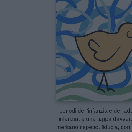
Menu
Schede
didattiche
Disegni
da
colorare
Storie
I periodi dell’infanzia e dell’
per
l’infanzia, è una tappa davver
bambini
meritano rispetto, fiducia, con