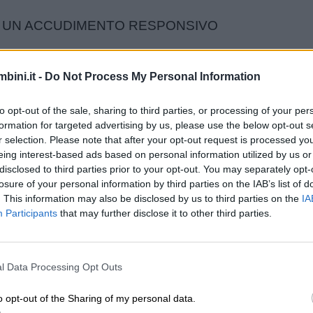
E UN ACCUDIMENTO RESPONSIVO
 di ognuno di noi a rispondere in modo adeguato alle
bini.it -
Do Not Process My Personal Information
 sono i bisogni espliciti ed impliciti del piccolo. È da
al bambino positiva, di apertura e di punto di riferim
to opt-out of the sale, sharing to third parties, or processing of your per
un feedback positivo al piccolo, i genitori devono 
formation for targeted advertising by us, please use the below opt-out s
r selection. Please note that after your opt-out request is processed y
ino con espressioni del viso e risposte vocali di in
eing interest-based ads based on personal information utilized by us or
mprendere come l’accudimento responsivo si metta in
disclosed to third parties prior to your opt-out. You may separately opt-
o figli un po’ più grandi.
losure of your personal information by third parties on the IAB’s list of
. This information may also be disclosed by us to third parties on the
IA
riuscire a comprendere quali sono le esigenze e le n
Participants
that may further disclose it to other third parties.
samente palesate (ho freddo, sete, mi scappa la pi
irà accolto, protetto e riuscirà a percepire il genitor
ponsivo permette al bambino di sviluppare un attacc
l Data Processing Opt Outs
in sicurezza, avere fiducia negli altri, saper contare
 potrà sempre contare sui propri genitori.
o opt-out of the Sharing of my personal data.