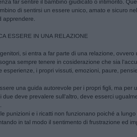
senza far sentire il bambino giudicato o intimorito. Qu
ambino di sentirsi un essere unico, amato e sicuro n
ad apprendere.
CA ESSERE IN UNA RELAZIONE
enitori, si entra a far parte di una relazione, ovvero
isogna sempre tenere in cosiderazione che sia l’acc
esperienze, i propri vissuti, emozioni, paure, pensier
sere una guida autorevole per i propri figli, ma per 
due deve prevalere sull’altro, deve esserci ugualmen
.
, le punizioni e i ricatti non funzionano poiché a lung
ntando in tal modo il sentimento di frustrazione ed im