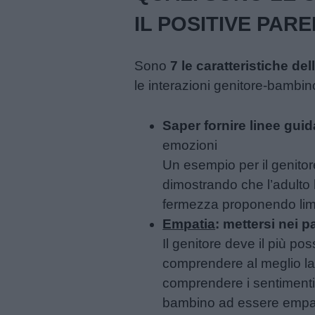
IL POSITIVE PAR
Sono
7 le caratteristiche del
le interazioni genitore-bambino,
Saper fornire linee guida
emozioni
Un esempio per il genitore 
dimostrando che l’adulto ha
fermezza proponendo limit
Empatia
: mettersi nei 
Il genitore deve il più po
comprendere al meglio la s
comprendere i sentimenti 
bambino ad essere empatico