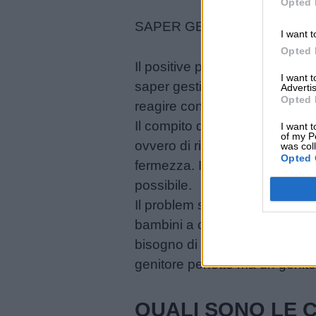
Opted 
SAPER GESTIRE LE EMOZI
I want t
Opted 
Il positive parenting mette l’ac
I want 
saper gestire le emozioni; in q
Advertis
Opted 
reagire con maggiore calma e 
Il compito del genitore è quell
I want t
of my P
ovvero di risoluzione dei prob
was col
Opted 
fermezza. Inoltre, permetterà l
possibile.
Il problem solving permette di
bambini a chiedere aiuto quan
bisogno di aiuto. Infatti il fine
genitore perfetto ma un genito
QUALI SONO LE 