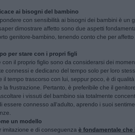
icace ai bisogni del bambino
spondere con sensibilità ai bisogni dei bambini è un
saper dimostrare affetto sono due aspetti fondamentali.
rto genitore-bambino, tenendo conto che per affetto 
po per stare con i propri figli
on il proprio figlio sono da considerarsi dei momenti 
te connessi e dedicano del tempo solo per loro stess
 il tempo trascorso con lui, seppur poco, è di qualità e
 la frustrazione. Pertanto, è preferibile che il genit
scoltare i vissuti del bambino sia totalmente concent
i essere connesso all’adulto, aprendo i suoi sentime
anze.
come un modello
r imitazione e di conseguenza
è fondamentale che i