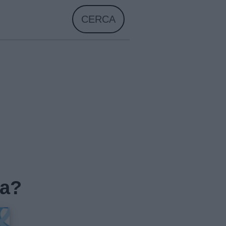
CERCA
va?