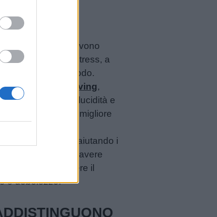
nitorialità positiva devono
nate situazioni di stress, a
 quel determinato modo.
cità di
problem solving
,
propria testa, con lucidità e
rovare la soluzione migliore
che quelle negative, aiutando i
o sono gli altri ad avere
 non è quello di essere il
rze e debolezze.
ADDISTINGUONO