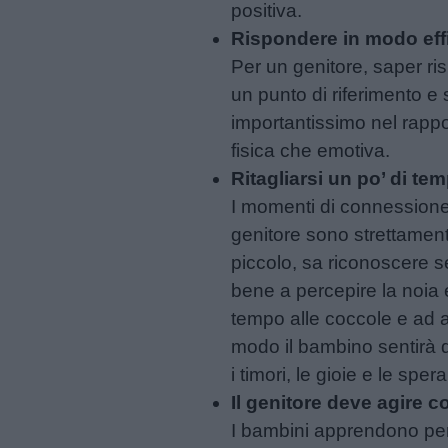
positiva.
Rispondere in modo eff
Per un genitore, saper ri
un punto di riferimento e 
importantissimo nel rappo
fisica che emotiva.
Ritagliarsi un po’ di tem
I momenti di connessione c
genitore sono strettamen
piccolo, sa riconoscere se
bene a percepire la noia e
tempo alle coccole e ad a
modo il bambino sentirà d
i timori, le gioie e le sper
Il genitore deve agire 
I bambini apprendono pe