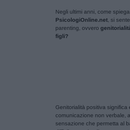
Feste
Negli ultimi anni, come spiega i
e
PsicologiOnline.net
, si sent
giornate
parenting, ovvero
genitorialit
figli?
Filastrocche
Giochi
Lavoretti
Nomi
maschili
Genitorialità positiva significa
Nomi
comunicazione non verbale, ac
femminili
sensazione che permetta al ba