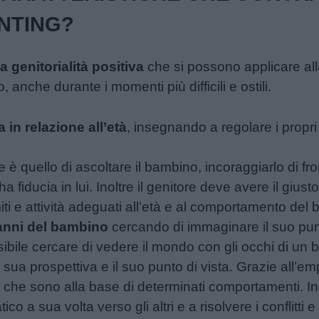
ENTING?
la genitorialità positiva
che si possono applicare alla 
 anche durante i momenti più difficili e ostili.
 in relazione all’età
, insegnando a regolare i propri
è quello di ascoltare il bambino, incoraggiarlo di fron
 fiducia in lui. Inoltre il genitore deve avere il giust
i e attività adeguati all’età e al comportamento del
panni del bambino
cercando di immaginare il suo punt
ssibile cercare di vedere il mondo con gli occhi di un 
ua prospettiva e il suo punto di vista. Grazie all’empa
che sono alla base di determinati comportamenti. In ag
 a sua volta verso gli altri e a risolvere i conflitti 