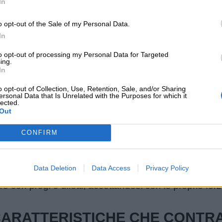
In
ONI
o opt-out of the Sale of my Personal Data.
In
cento sul fatto che i genitori per mettere in atto la ge
to opt-out of processing my Personal Data for Targeted
uesto modo anche i più piccoli riusciranno, in determi
ing.
In
lucidità poiché hanno visto i genitori comportarsi in
o di riuscire a sviluppare nel proprio bambino la capa
o opt-out of Collection, Use, Retention, Sale, and/or Sharing
ersonal Data that Is Unrelated with the Purposes for which it
lemi. Questo metodo aiuta i bambini a pensare con la 
lected.
Out
oro di essere da grandi degli individui che mirano a t
CONFIRM
riuscire a gestire le emozioni
, sia quelle positive 
do ne sentono necessità ma soprattutto capire quand
Data Deletion
Data Access
Privacy Policy
 ultimo di essere genitori e il reale obiettivo educativo
re con pregi e difetti, accettandosi con le proprie fo
CARATTERISTICHE CHE CONTR