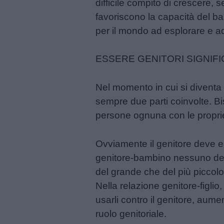
difficile compito di crescere, 
Frasi
favoriscono la capacità del b
e
per il mondo ad esplorare e 
aforismi
ESSERE GENITORI SIGNIFI
Buongiorno
Nel momento in cui si diventa g
Buonanotte
sempre due parti coinvolte. B
persone ognuna con le proprie 
Auguri
Ovviamente il genitore deve es
genitore-bambino nessuno dei 
Barzellette
del grande che del più piccolo
Nella relazione genitore-figlio
Educazione
usarli contro il genitore, aume
positiva
ruolo genitoriale.