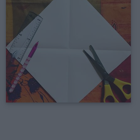
Auguri
Barzellette
Educazione
positiva