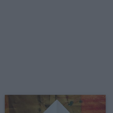
Lavoretti
Nomi
maschili
Nomi
femminili
Frasi
e
aforismi
Buongiorno
Buonanotte