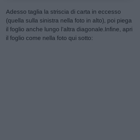
Disegni
Adesso taglia la striscia di carta in eccesso
da
(quella sulla sinistra nella foto in alto), poi piega
colorare
il foglio anche lungo l’altra diagonale.Infine, apri
il foglio come nella foto qui sotto:
Storie
per
bambini
Feste
e
giornate
Filastrocche
Giochi