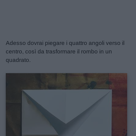
Link
utili
Chi
Adesso dovrai piegare i quattro angoli verso il
siamo
centro, così da trasformare il rombo in un
quadrato.
Contatti
Privacy
policy