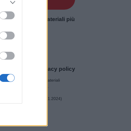
renderli forti
 realizziamo i materiali più
o
.
amenti dal sito.
Privacy policy
tività. Dal 2014, offriamo materiali
 di crescita dei più piccoli.
nale di Trento (nr. 1 dd 19.01.2024)
66