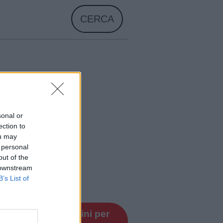
CERCA
sonal or
ection to
ou may
 personal
out of the
 downstream
B’s List of
bracciamo i bambini per