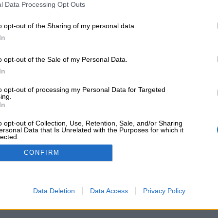
e
di 12 abbracci al giorno
l Data Processing Opt Outs
o opt-out of the Sharing of my personal data.
uto che stavate cercando? Chiedetecelo: ogni mese
In
l modulo per le nuove richieste:
Chiedi un contenut
o opt-out of the Sale of my Personal Data.
In
al
canale Telegram
per ricevere gli ultimi aggiorn
to opt-out of processing my Personal Data for Targeted
ing.
mbre 5, 2022
In
Condizioni di vendita
o opt-out of Collection, Use, Retention, Sale, and/or Sharing
ersonal Data that Is Unrelated with the Purposes for which it
ta online delle
Edizioni Cuorfolletto
, dedicata alla didattica e alla crea
lected.
 educative di alta qualità per supportare genitori e insegnanti nel percorso
Out
CONFIRM
i - portalebambini.it è una testata giornalistica registrata presso il Tribu
 Direttore responsabile: Alessia Elisabetta de Falco - P.IVA 147376009
Data Deletion
Data Access
Privacy Policy