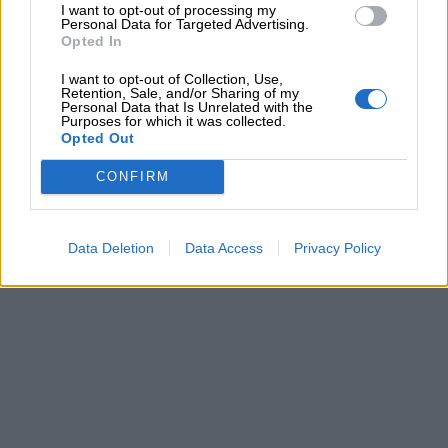
I want to opt-out of processing my
Personal Data for Targeted Advertising.
Etimologia e significato del nome Anna
Opted In
I want to opt-out of Collection, Use,
Cartoline di auguri per Anna
Retention, Sale, and/or Sharing of my
Personal Data that Is Unrelated with the
Purposes for which it was collected.
Opted Out
CONFIRM
Data Deletion
Data Access
Privacy Policy