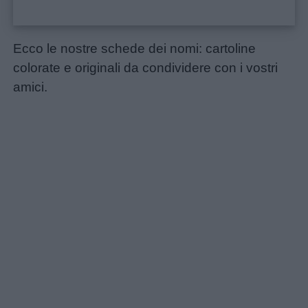
Buongiorno
Ecco le nostre schede dei nomi: cartoline
colorate e originali da condividere con i vostri
Buonanotte
amici.
Auguri
Barzellette
Educazione
positiva