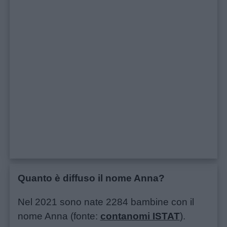
Filastrocche
Giochi
Lavoretti
Nomi
maschili
Nomi
femminili
Quanto è diffuso il nome Anna?
Frasi
Nel 2021 sono nate 2284 bambine con il
e
nome Anna (fonte:
contanomi ISTAT
).
aforismi