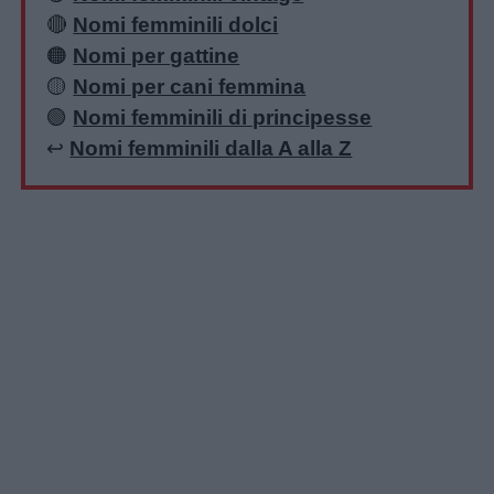
🔴
Nomi femminili dolci
🟠
Nomi per gattine
🟡
Nomi per cani femmina
🟢
Nomi femminili di principesse
↩️
Nomi femminili dalla A alla Z