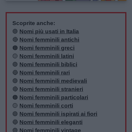
Scoprite anche:
🟣
Nomi più usati in Italia
🔴
Nomi femminili antichi
🟠
Nomi femminili greci
🟡
Nomi femminili latini
🟢
Nomi femminili biblici
🔵
Nomi femminili rari
🟣
Nomi femminili medievali
🔴
Nomi femminili stranieri
🟠
Nomi femminili particolari
🟡
Nomi femminili corti
🟢
Nomi femminili ispirati ai fiori
🔵
Nomi femminili eleganti
🟣
Nomi femminili vintage