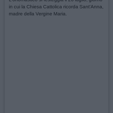
in cui la Chiesa Cattolica ricorda Sant’Anna,
madre della Vergine Maria.
Schede
didattiche
Disegni
da
colorare
Storie
per
bambini
Feste
e
giornate