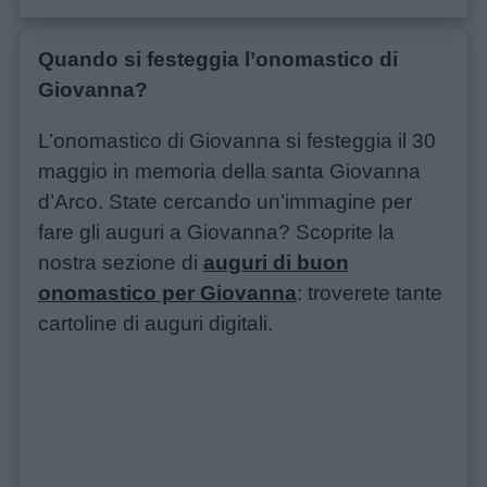
didattiche
Quando si festeggia l’onomastico di
Disegni
Giovanna?
da
L’onomastico di Giovanna si festeggia il 30
colorare
maggio in memoria della santa Giovanna
d’Arco. State cercando un’immagine per
Storie
fare gli auguri a Giovanna? Scoprite la
per
nostra sezione di
auguri di buon
bambini
onomastico per Giovanna
: troverete tante
cartoline di auguri digitali.
Feste
e
giornate
Filastrocche