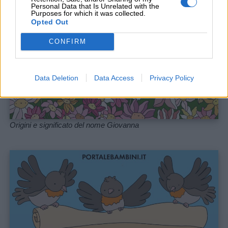
Personal Data that Is Unrelated with the
Purposes for which it was collected.
Opted Out
Link
CONFIRM
utili
Data Deletion
Data Access
Privacy Policy
Chi
siamo
Origini e significato del nome Giovanna
Contatti
Privacy
policy