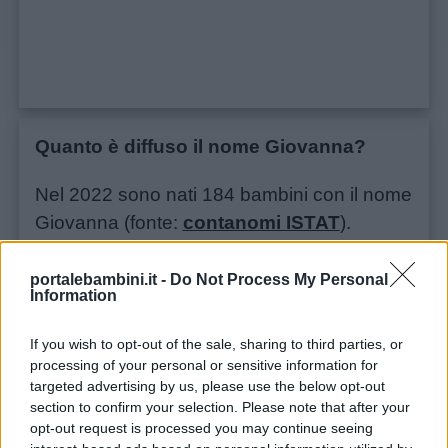
Buonanotte
Auguri
Quanto è diffuso il nome Giovanna?
Barzellette
Nel 2022 sono nati 184 bambini con il nome
Educazione
Giovanna (fonte:
contanomi ISTAT
).
positiva
portalebambini.it -
Do Not Process My Personal
Information
Scoprite le nostre schede dei nomi: cartoline
colorate e originali da condividere con i vostri
If you wish to opt-out of the sale, sharing to third parties, or
processing of your personal or sensitive information for
amici.
targeted advertising by us, please use the below opt-out
section to confirm your selection. Please note that after your
opt-out request is processed you may continue seeing