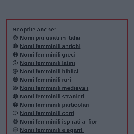
Scoprite anche:
🟣
Nomi più usati in Italia
🔴
Nomi femminili antichi
🟠
Nomi femminili greci
🟡
Nomi femminili latini
🟢
Nomi femminili biblici
🔵
Nomi femminili rari
🟣
Nomi femminili medievali
🔴
Nomi femminili stranieri
🟠
Nomi femminili particolari
🟡
Nomi femminili corti
🟢
Nomi femminili ispirati ai fiori
🔵
Nomi femminili eleganti