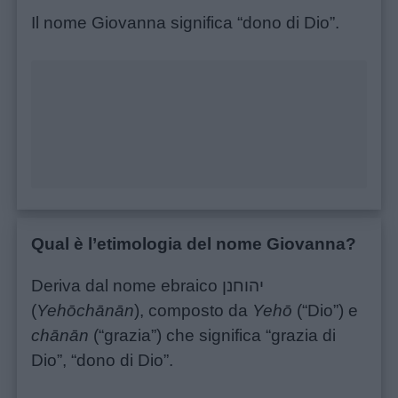
Il nome Giovanna significa “dono di Dio”.
Unmute
Loaded
:
24.77%
Qual è l’etimologia del nome Giovanna?
Deriva dal nome ebraico יהוחנן
(
Yehōchānān
), composto da
Yehō
(“Dio”) e
Menu
chānān
(“grazia”) che significa “grazia di
Dio”, “dono di Dio”.
Schede