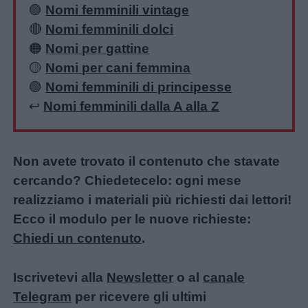
🟣
Nomi femminili vintage
🔴
Nomi femminili dolci
🟠
Nomi per gattine
🟡
Nomi per cani femmina
🟢
Nomi femminili di principesse
↩️
Nomi femminili dalla A alla Z
Non avete trovato il contenuto che stavate
cercando? Chiedetecelo: ogni mese
realizziamo i materiali più richiesti dai lettori!
Ecco il modulo per le nuove richieste:
Chiedi un contenuto
.
Iscrivetevi alla
Newsletter
o al
canale
Telegram
per ricevere gli ultimi