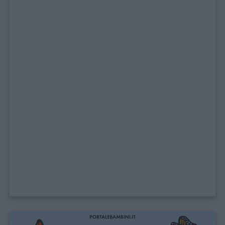
Giochi
Lavoretti
Nomi
maschili
Nomi
femminili
Frasi
e
aforismi
Buongiorno