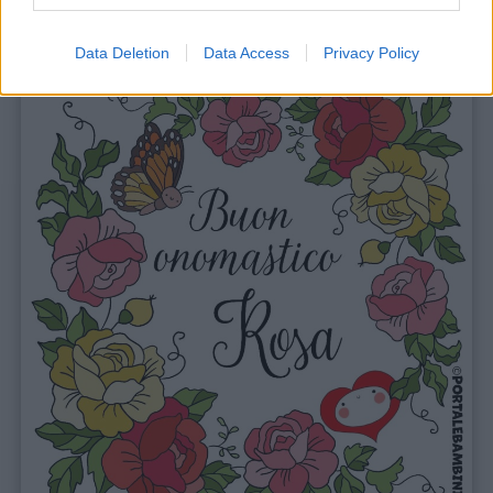
Data Deletion
Data Access
Privacy Policy
Link
utili
Chi
siamo
Contatti
Privacy
policy