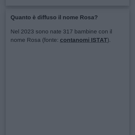
didattiche
Quanto è diffuso il nome Rosa?
Disegni
da
Nel 2023 sono nate 317 bambine con il
colorare
nome Rosa (fonte:
contanomi ISTAT
).
Storie
per
bambini
Feste
e
giornate
Filastrocche