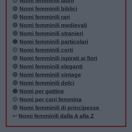
🟡
Nomi femminili latini
🟢
Nomi femminili biblici
🔵
Nomi femminili rari
🟣
Nomi femminili medievali
🔴
Nomi femminili stranieri
🟠
Nomi femminili particolari
🟡
Nomi femminili corti
🟢
Nomi femminili ispirati ai fiori
🔵
Nomi femminili eleganti
🟣
Nomi femminili vintage
🔴
Nomi femminili dolci
🟠
Nomi per gattine
🟡
Nomi per cani femmina
🟢
Nomi femminili di principesse
↩️
Nomi femminili dalla A alla Z