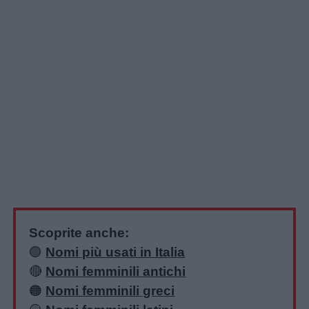
Scoprite anche:
🟣
Nomi più usati in Italia
🔴
Nomi femminili antichi
🟠
Nomi femminili greci