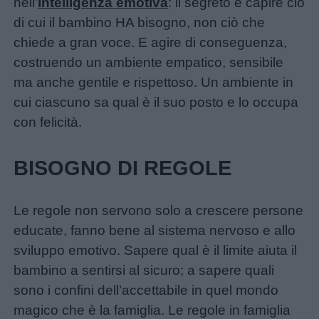
nell’
intelligenza emotiva
: il segreto è capire ciò
Schede
di cui il bambino HA bisogno, non ciò che
didattiche
chiede a gran voce. E agire di conseguenza,
costruendo un ambiente empatico, sensibile
Disegni
ma anche gentile e rispettoso. Un ambiente in
da
cui ciascuno sa qual è il suo posto e lo occupa
colorare
con felicità.
Storie
BISOGNO DI REGOLE
per
bambini
Le regole non servono solo a crescere persone
Feste
educate, fanno bene al sistema nervoso e allo
e
sviluppo emotivo. Sapere qual è il limite aiuta il
giornate
bambino a sentirsi al sicuro; a sapere quali
sono i confini dell’accettabile in quel mondo
Filastrocche
magico che è la famiglia. Le regole in famiglia