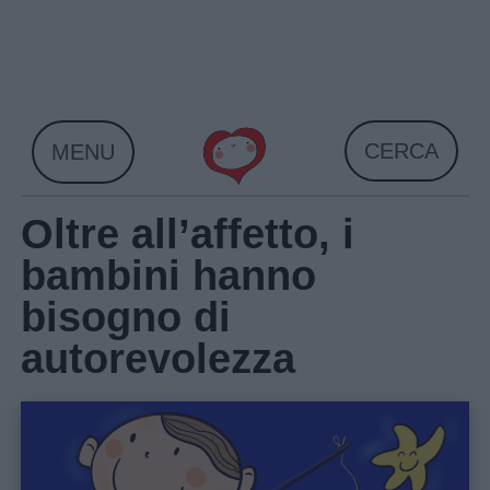
Skip
to
content
CERCA
MENU
Oltre all’affetto, i
bambini hanno
bisogno di
autorevolezza