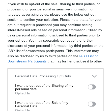
allo stress e a picchi emotivi incontrollati,
If you wish to opt-out of the sale, sharing to third parties, or
poiché vivono in un ambiente altamente
processing of your personal or sensitive information for
insicuro e mutevole. Non riuscendo a
targeted advertising by us, please use the below opt-out
section to confirm your selection. Please note that after your
prevedere quello che potranno ottenere e
opt-out request is processed you may continue seeing
quello che no, vivono in un perenne stato
interest-based ads based on personal information utilized by
ansioso.
us or personal information disclosed to third parties prior to
your opt-out. You may separately opt-out of the further
disclosure of your personal information by third parties on the
AFFETTO E
IAB’s list of downstream participants. This information may
also be disclosed by us to third parties on the
IAB’s List of
AUTOREVOLEZZA
Downstream Participants
that may further disclose it to other
third parties.
Personal Data Processing Opt Outs
I want to opt-out of the Sharing of my
personal data.
Opted In
I want to opt-out of the Sale of my
Personal Data.
Opted In