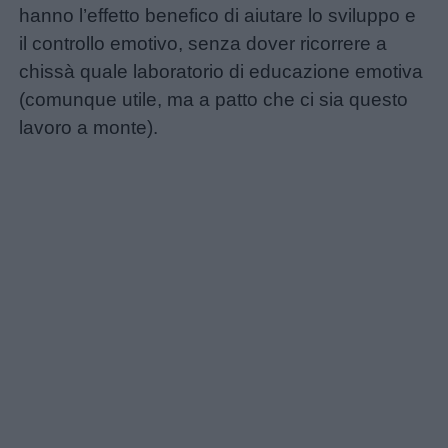
hanno l’effetto benefico di aiutare lo sviluppo e
Giochi
il controllo emotivo, senza dover ricorrere a
chissà quale laboratorio di educazione emotiva
(comunque utile, ma a patto che ci sia questo
Lavoretti
lavoro a monte).
Nomi
maschili
Nomi
femminili
Frasi
e
aforismi
Buongiorno