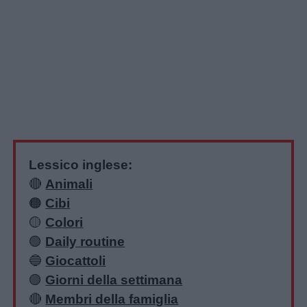
Lessico inglese:
🔴
Animali
🟠
Cibi
🟡
Colori
🟢
Daily routine
🔵
Giocattoli
🟣
Giorni della settimana
🔴
Membri della famiglia