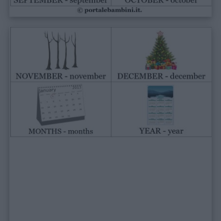
e
giornate
Filastrocche
Giochi
Lavoretti
Nomi
maschili
Nomi
femminili