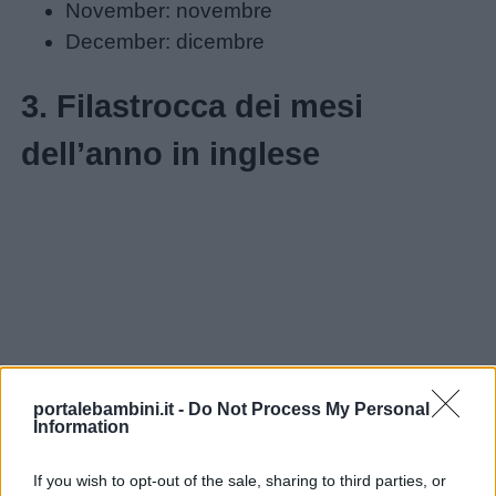
November: novembre
December: dicembre
3. Filastrocca dei mesi
dell’anno in inglese
Link
utili
Chi
siamo
portalebambini.it -
Do Not Process My Personal
Information
Contatti
If you wish to opt-out of the sale, sharing to third parties, or