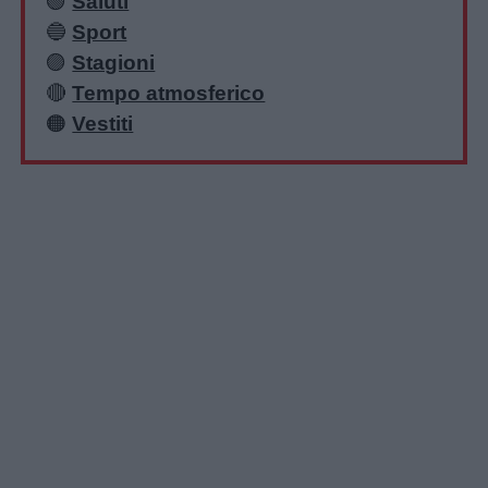
🟢
Saluti
🔵
Sport
🟣
Stagioni
🔴
Tempo atmosferico
🟠
Vestiti