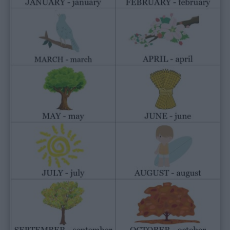
Menu
Schede
didattiche
Disegni
da
colorare
Storie
per
bambini
Feste