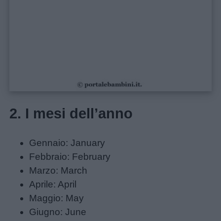
Frasi
e
aforismi
Buongiorno
Buonanotte
2. I mesi dell’anno
Auguri
Gennaio: January
Barzellette
Febbraio: February
Marzo: March
Educazione
Aprile: April
positiva
Maggio: May
Giugno: June