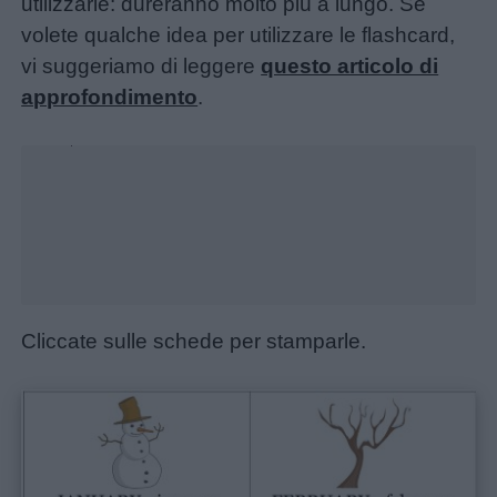
utilizzarle: dureranno molto più a lungo. Se
volete qualche idea per utilizzare le flashcard,
vi suggeriamo di leggere
questo articolo di
approfondimento
.
Unmute
Loaded
:
24.49%
Cliccate sulle schede per stamparle.