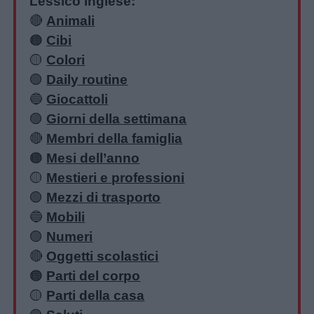
Lessico inglese:
🔴
Animali
🟠
Cibi
🟡
Colori
🟢
Daily routine
🔵
Giocattoli
🟣
Giorni della settimana
🔴
Membri della famiglia
🟠
Mesi dell’anno
🟡
Mestieri e professioni
🟢
Mezzi di trasporto
🔵
Mobili
🟣
Numeri
🔴
Oggetti scolastici
🟠
Parti del corpo
🟡
Parti della casa