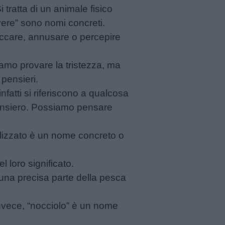
ratta di un animale fisico
vere” sono nomi concreti.
toccare, annusare o percepire
iamo provare la tristezza, ma
 pensieri.
nfatti si riferiscono a qualcosa
pensiero. Possiamo pensare
lizzato è un nome concreto o
 loro significato.
 una precisa parte della pesca
invece, “nocciolo” è un nome