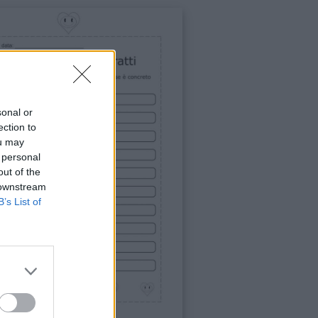
sonal or
ection to
ou may
 personal
out of the
 downstream
B’s List of