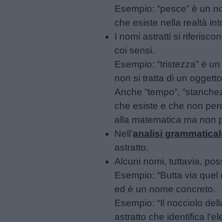
Esempio: “pesce” è un nom
Feste
che esiste nella realtà i
e
I nomi astratti si riferis
giornate
coi sensi.
Esempio: “tristezza” è un
Filastrocche
non si tratta di un oggett
Anche “tempo”, “stanchezza
Giochi
che esiste e che non per
alla matematica ma non 
Lavoretti
Nell’
analisi grammatica
astratto.
Nomi
Alcuni nomi, tuttavia, pos
maschili
Esempio: “Butta via quel 
ed è un nome concreto.
Nomi
Esempio: “Il nocciolo del
femminili
astratto che identifica l’