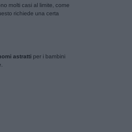
o molti casi al limite, come
uesto richiede una certa
nomi astratti
per i bambini
e.