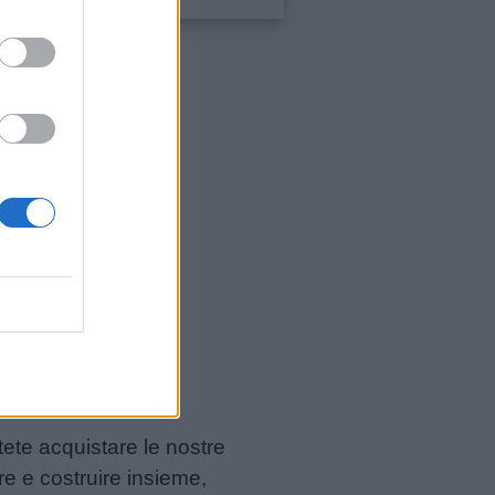
mpa
tete acquistare le nostre
re e costruire insieme,