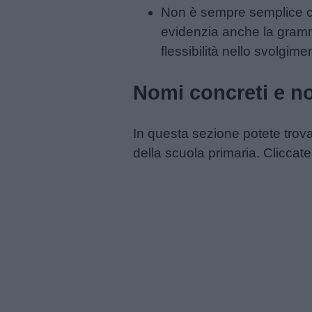
Non è sempre semplice cla
Frasi
evidenzia anche la gramma
e
flessibilità nello svolgime
aforismi
Nomi concreti e no
Buongiorno
In questa sezione potete trov
Buonanotte
della scuola primaria. Cliccat
Auguri
Barzellette
Educazione
positiva