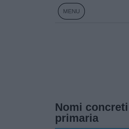
Skip
MENU
to
content
Nomi concreti 
primaria
Home