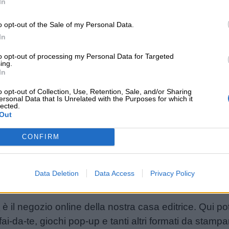
In
o opt-out of the Sale of my Personal Data.
Stampa
Sta
In
to opt-out of processing my Personal Data for Targeted
ing.
In
o opt-out of Collection, Use, Retention, Sale, and/or Sharing
ersonal Data that Is Unrelated with the Purposes for which it
lected.
Out
CONFIRM
Data Deletion
Data Access
Privacy Policy
p
è il negozio online della nostra casa editrice. Qui po
ai-da-te, giochi pop-up e tanti altri formati da stampa