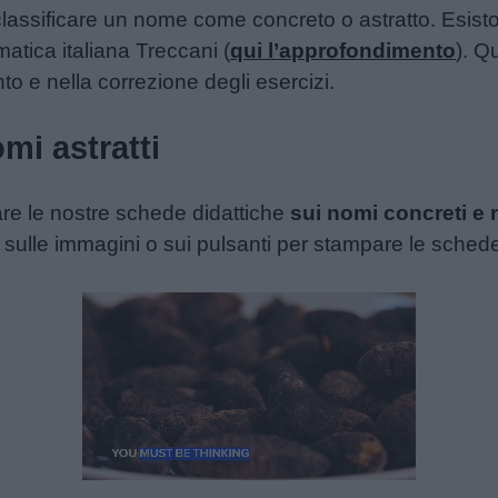
ssificare un nome come concreto o astratto. Esiston
tica italiana Treccani (
qui l’approfondimento
). Q
nto e nella correzione degli esercizi.
mi astratti
are le nostre schede didattiche
sui nomi concreti e 
e sulle immagini o sui pulsanti per stampare le sched
Unmute
Loaded
:
14.57%