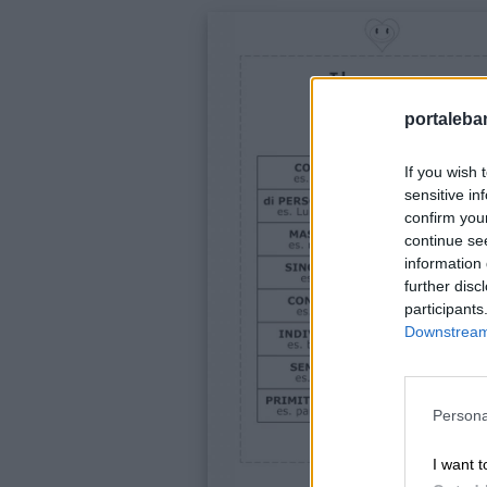
portalebam
If you wish 
sensitive in
confirm you
continue se
information 
further disc
participants
Downstream 
Link
utili
Persona
I want t
Chi