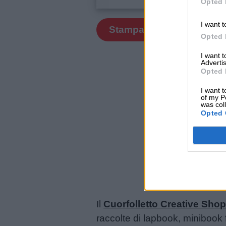
Opted 
siamo
I want t
Stampa
Opted 
Contatti
I want 
Advertis
Privacy
Opted 
policy
I want t
of my P
was col
Opted 
Il
Cuorfolletto Creative Sho
raccolte di lapbook, minibook f