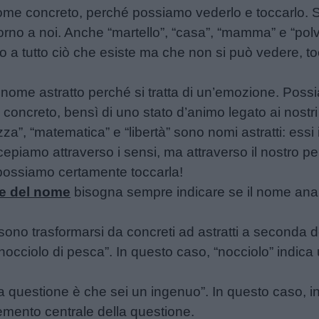
e concreto, perché possiamo vederlo e toccarlo. Si t
ntorno a noi. Anche “martello”, “casa”, “mamma” e “pol
cono a tutto ciò che esiste ma che non si può vedere, 
 nome astratto perché si tratta di un’emozione. Poss
o concreto, bensì di uno stato d’animo legato ai nostri
”, “matematica” e “libertà” sono nomi astratti: essi i
cepiamo attraverso i sensi, ma attraverso il nostro 
possiamo certamente toccarla!
le del nome
bisogna sempre indicare se il nome ana
sono trasformarsi da concreti ad astratti a seconda del
nocciolo di pesca”. In questo caso, “nocciolo” indica
la questione è che sei un ingenuo”. In questo caso, 
elemento centrale della questione.