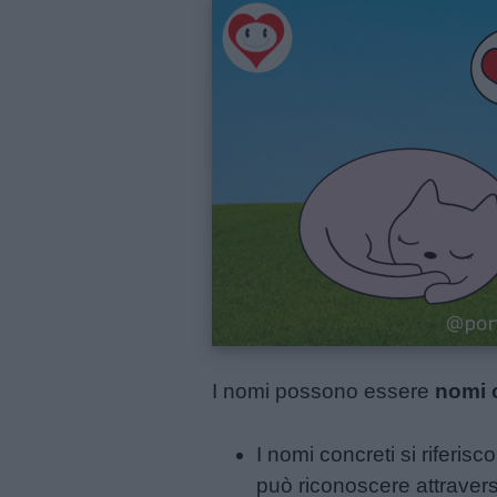
Menu
Schede
didattiche
Disegni
da
colorare
Storie
I nomi possono essere
nomi 
per
bambini
I nomi concreti si riferi
può riconoscere attravers