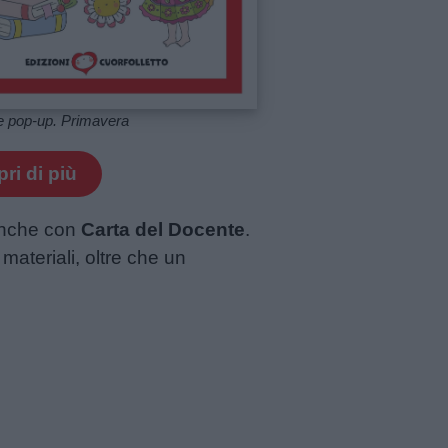
e pop-up. Primavera
ri di più
 anche con
Carta del Docente
.
materiali, oltre che un