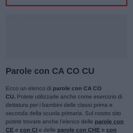
Unmute
Loaded
:
16.41%
Home
Parole con CA CO CU
Ecco un elenco di
parole con CA CO
CU.
Potete utilizzarle anche come esercizio di
dettatura per i bambini delle classi prima e
seconda della scuola primaria. Sul nostro sito
potete trovare anche l’elenco delle
parole con
CE
e
con CI
e delle
parole con CHE
e
con