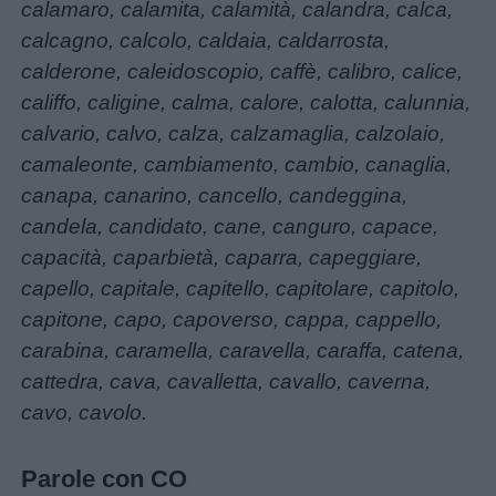
Feste
calamaro, calamita, calamità, calandra, calca,
e
calcagno, calcolo, caldaia, caldarrosta,
giornate
calderone, caleidoscopio, caffè, calibro, calice,
califfo, caligine, calma, calore, calotta, calunnia,
Filastrocche
calvario, calvo, calza, calzamaglia, calzolaio,
camaleonte, cambiamento, cambio, canaglia,
Giochi
canapa, canarino, cancello, candeggina,
candela, candidato, cane, canguro, capace,
capacità, caparbietà, caparra, capeggiare,
Lavoretti
capello, capitale, capitello, capitolare, capitolo,
capitone, capo, capoverso, cappa, cappello,
Nomi
carabina, caramella, caravella, caraffa, catena,
maschili
cattedra, cava, cavalletta, cavallo, caverna,
cavo, cavolo.
Nomi
femminili
Parole con CO