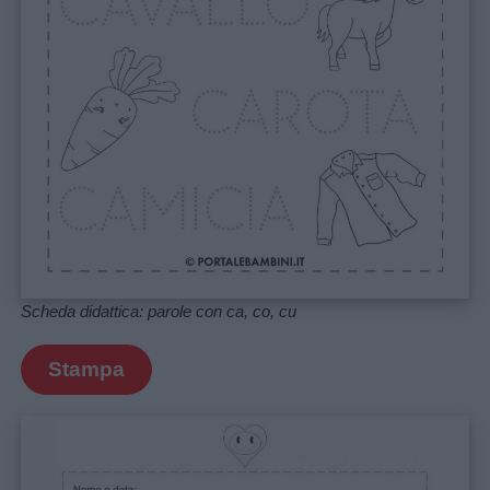
Scheda didattica: parole con ca, co, cu
Stampa