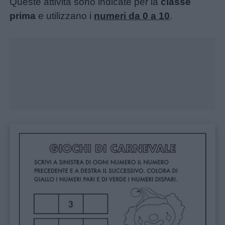
Queste attività sono indicate per la
classe
prima
e utilizzano i
numeri da 0 a 10
.
Unmute
Loaded
:
18.76%
Home