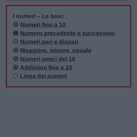
I numeri – Le basi:
🔴
Numeri fino a 10
🟠
Numero precedente e successivo
🟡
Numeri pari e dispari
🟢
Maggiore, minore, uguale
🔵
Numeri amici del 10
🟣
Addizioni fino a
10
⚪️
Linea dei numeri