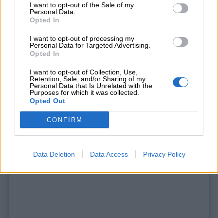
lineare, ma su due righe. Questo potrebbe
I want to opt-out of the Sale of my
Personal Data.
causare confusione ai bambini e generare
Opted In
misconcezioni, anche perché vi sono più
I want to opt-out of processing my
modi diversi di visualizzare una stessa
Personal Data for Targeted Advertising.
Opted In
quantità. Vi consigliamo di cominciare con
la linea dei numeri e solo in seguito
I want to opt-out of Collection, Use,
Retention, Sale, and/or Sharing of my
trasporre questa attività sul Ten Frame.
Personal Data that Is Unrelated with the
Purposes for which it was collected.
Opted Out
CONFIRM
Data Deletion
Data Access
Privacy Policy