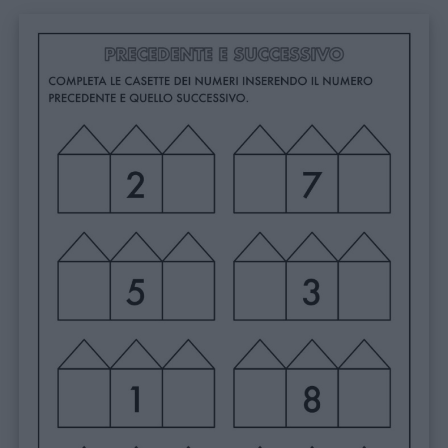
Schede
didattiche
Disegni
da
colorare
Storie
per
bambini
Feste
e
giornate
Filastrocche