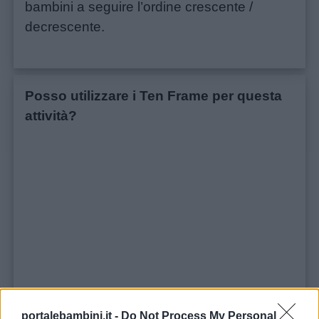
bambini a seguire l’ordine crescente /
decrescente.
Posso utilizzare i Ten Frame per questa
attività?
portalebambini.it -
Do Not Process My Personal