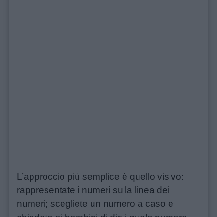
Link
utili
Chi
siamo
Contatti
Privacy
policy
L’approccio più semplice è quello visivo:
rappresentate i numeri sulla linea dei
numeri; scegliete un numero a caso e