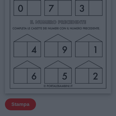
Buonanotte
Auguri
Barzellette
Educazione
positiva
Stampa