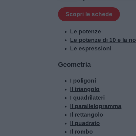
Scopri le schede
Le potenze
Le potenze di 10 e la no
Le espressioni
Geometria
I poligoni
Il triangolo
I quadrilateri
Il parallelogramma
Il rettangolo
Il quadrato
Il rombo