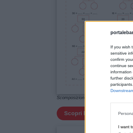
portalebam
If you wish 
sensitive in
confirm you
continue se
information 
further disc
participants
Downstream 
Scomposizione in fattori primi
Link
utili
Scopri le schede
Persona
I want t
Chi