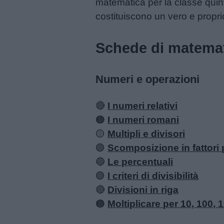
matematica per la classe quin
costituiscono un vero e propri
Menu
Schede di matemati
Schede
Numeri e operazioni
didattiche
🔴
I numeri relativi
Disegni
🟠
I numeri romani
da
🟡
Multipli e divisori
colorare
🟢
Scomposizione in fattori 
🔵
Le percentuali
🟣
I criteri di divisibilità
Storie
🔴
Divisioni in riga
per
🟠
Moltiplicare per 10, 100, 
bambini