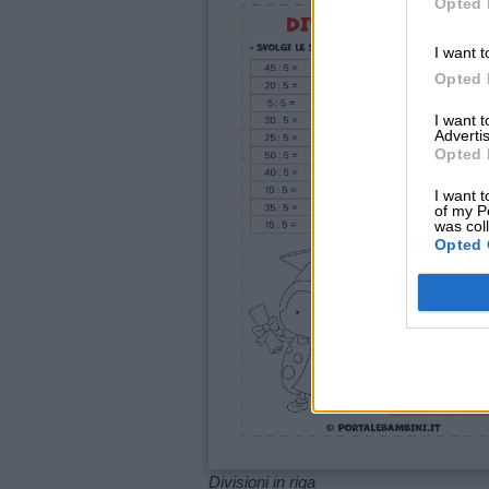
Opted 
siamo
I want t
Opted 
Contatti
I want 
Advertis
Privacy
Opted 
policy
I want t
of my P
was col
Opted 
Divisioni in riga