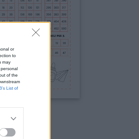
sonal or
ection to
ou may
 personal
out of the
 downstream
B’s List of
 divisibilità
ri le schede