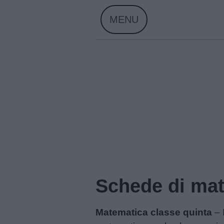
Skip
MENU
to
content
Schede di mat
Matematica classe quinta
– 
Home