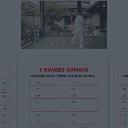
Unmute
Loaded
:
17.74%