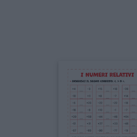
Feste
e
giornate
Filastrocche
Giochi
Lavoretti
Nomi
maschili
Nomi
femminili