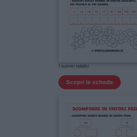
Frasi
e
aforismi
Buongiorno
Buonanotte
I numeri relativi
Auguri
Scopri le schede
Barzellette
Educazione
positiva